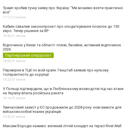
Трамп зробив гучну заяву про Україну: "Ми можемо взяти практично
все"
17:17,
2 серпня
Кабмін схвалив законопроєкт про оподаткування посилок до 150
євро. Тепер рішення за ВР
18:56,
31 липня
Відпочинок у Києві та області: пляжі, басейни, активний відпочинок
2026
Партнерський спецпроєкт
18:00,
31 липня
Перевірки в ТЦК по всій країні: Генштаб заявив про нульову
толерантність до корупції
16:23,
31 липня
У Польщі підтвердили, що в Люблінському воєводстві під час атаки
на Україну впала російська ракета
16:16,
31 липня
Тимчасовий захист у ЄС продовжили до 2028 року: нові вимоги для
військовозобов’язаних українців
15:42,
31 липня
Максим Бородін наживо: великий літній концерт на терасі River Mall