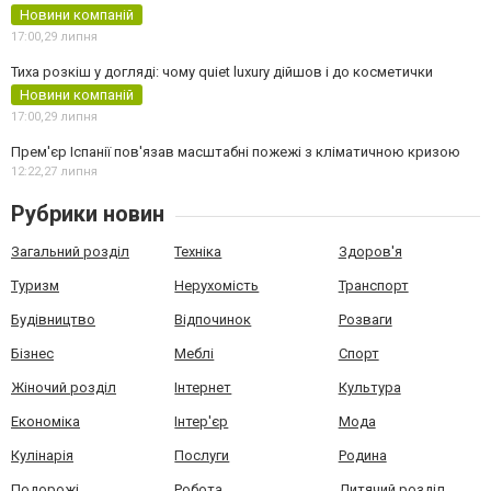
Новини компаній
17:00,
29 липня
Тиха розкіш у догляді: чому quiet luxury дійшов і до косметички
Новини компаній
17:00,
29 липня
Прем'єр Іспанії пов'язав масштабні пожежі з кліматичною кризою
12:22,
27 липня
Рубрики новин
Загальний розділ
Техніка
Здоров'я
Туризм
Нерухомість
Транспорт
Будівництво
Відпочинок
Розваги
Бізнес
Меблі
Спорт
Жіночий розділ
Інтернет
Культура
Економіка
Інтер'єр
Мода
Кулінарія
Послуги
Родина
Подорожі
Робота
Дитячий розділ