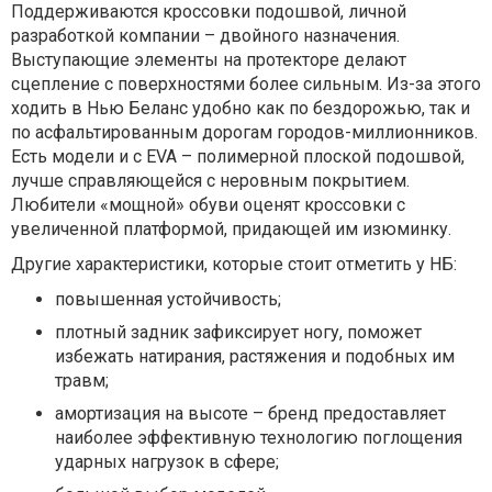
Поддерживаются кроссовки подошвой, личной
разработкой компании – двойного назначения.
Выступающие элементы на протекторе делают
сцепление с поверхностями более сильным. Из-за этого
ходить в Нью Беланс удобно как по бездорожью, так и
по асфальтированным дорогам городов-миллионников.
Есть модели и с EVA – полимерной плоской подошвой,
лучше справляющейся с неровным покрытием.
Любители «мощной» обуви оценят кроссовки с
увеличенной платформой, придающей им изюминку.
Другие характеристики, которые стоит отметить у НБ:
повышенная устойчивость;
плотный задник зафиксирует ногу, поможет
избежать натирания, растяжения и подобных им
травм;
амортизация на высоте – бренд предоставляет
наиболее эффективную технологию поглощения
ударных нагрузок в сфере;