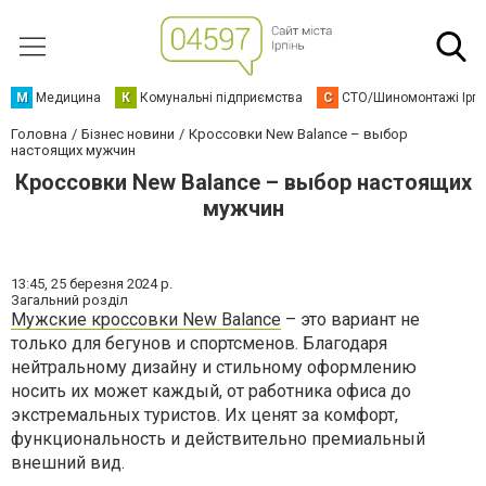
М
Медицина
К
Комунальні підприємства
С
СТО/Шиномонтажі Ірп
Головна
Бізнес новини
Кроссовки New Balance – выбор
настоящих мужчин
Кроссовки New Balance – выбор настоящих
мужчин
13:45,
25 березня 2024 р.
Загальний розділ
Мужские кроссовки New Balance
– это вариант не
только для бегунов и спортсменов. Благодаря
нейтральному дизайну и стильному оформлению
носить их может каждый, от работника офиса до
экстремальных туристов. Их ценят за комфорт,
функциональность и действительно премиальный
внешний вид.