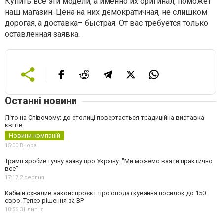
Купить все эти модели, а именно их оригинал, поможет
наш магазин. Цена на них демократичная, не слишком
дорогая, а доставка– быстрая. От вас требуется только
оставленная заявка.
Останні новини
Літо на Співочому: до столиці повертається традиційна виставка
квітів
Новини компаній
15:00,
Вчора
Трамп зробив гучну заяву про Україну: "Ми можемо взяти практично
все"
17:17,
2 серпня
Кабмін схвалив законопроєкт про оподаткування посилок до 150
євро. Тепер рішення за ВР
18:56,
31 липня