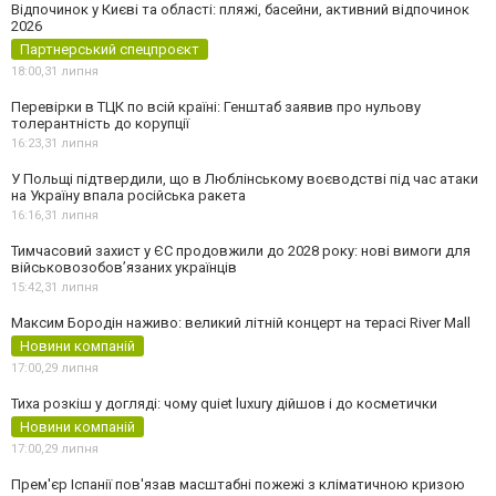
Відпочинок у Києві та області: пляжі, басейни, активний відпочинок
2026
Партнерський спецпроєкт
18:00,
31 липня
Перевірки в ТЦК по всій країні: Генштаб заявив про нульову
толерантність до корупції
16:23,
31 липня
У Польщі підтвердили, що в Люблінському воєводстві під час атаки
на Україну впала російська ракета
16:16,
31 липня
Тимчасовий захист у ЄС продовжили до 2028 року: нові вимоги для
військовозобов’язаних українців
15:42,
31 липня
Максим Бородін наживо: великий літній концерт на терасі River Mall
Новини компаній
17:00,
29 липня
Тиха розкіш у догляді: чому quiet luxury дійшов і до косметички
Новини компаній
17:00,
29 липня
Прем'єр Іспанії пов'язав масштабні пожежі з кліматичною кризою