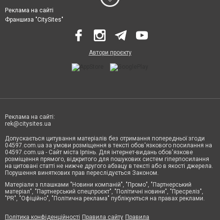
Реклама на сайті
Франшиза "CitySites"
Автори проєкту
Реклама на сайті:
rek@citysites.ua
Допускається цитування матеріалів без отримання попередньої згоди
04597.com.ua за умови розміщення в тексті обов'язкового посилання на
04597.com.ua - Сайт міста Ірпінь. Для інтернет-видань обов'язкове
розміщення прямого, відкритого для пошукових систем гіперпосилання
на цитовані статті не нижче другого абзацу в тексті або в якості джерела.
Порушення виняткових прав переслідується Законом.
Матеріали з плашками "Новини компаній", "Промо", "Партнерський
матеріал", "Партнерський спецпроєкт", "Політичні новини", "Пресреліз",
"PR", "Офіційно", "Політична реклама" публікуються на правах реклами.
Політика конфіденційності
Правила сайту
Правила