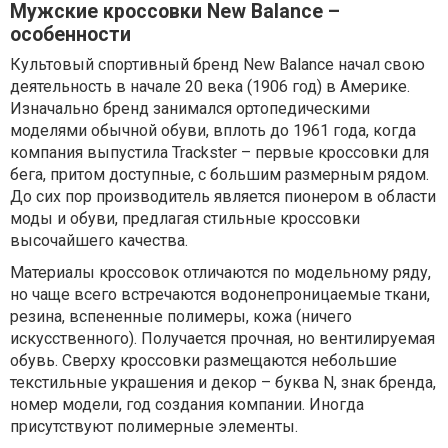
Мужские кроссовки New Balance –
особенности
Культовый спортивный бренд New Balance начал свою
деятельность в начале 20 века (1906 год) в Америке.
Изначально бренд занимался ортопедическими
моделями обычной обуви, вплоть до 1961 года, когда
компания выпустила Trackster – первые кроссовки для
бега, притом доступные, с большим размерным рядом.
До сих пор производитель является пионером в области
моды и обуви, предлагая стильные кроссовки
высочайшего качества.
Материалы кроссовок отличаются по модельному ряду,
но чаще всего встречаются водонепроницаемые ткани,
резина, вспененные полимеры, кожа (ничего
искусственного). Получается прочная, но вентилируемая
обувь. Сверху кроссовки размещаются небольшие
текстильные украшения и декор – буква N, знак бренда,
номер модели, год создания компании. Иногда
присутствуют полимерные элементы.