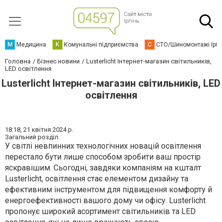
М
Медицина
К
Комунальні підприємства
С
СТО/Шиномонтажі Ірп
Головна
Бізнес новини
Lusterlicht Інтернет-магазин світильників,
LED освітлення
Lusterlicht Інтернет-магазин світильників, LED
освітлення
18:18,
21 квітня 2024 р.
Загальний розділ
У світлі невпинних технологічних новацій освітлення
перестало бути лише способом зробити ваш простір
яскравішим. Сьогодні, завдяки компаніям на кшталт
Lusterlicht, освітлення стає елементом дизайну та
ефективним інструментом для підвищення комфорту й
енергоефективності вашого дому чи офісу. Lusterlicht
пропонує широкий асортимент світильників та LED