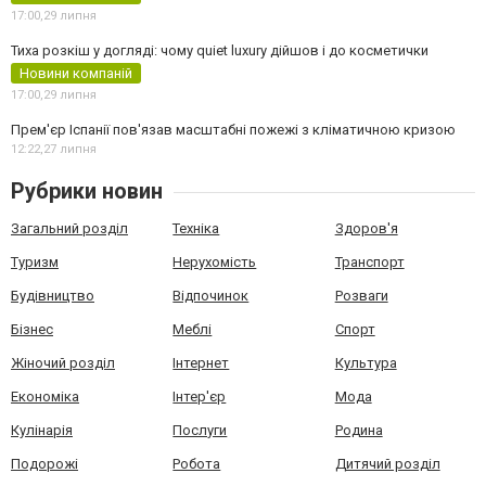
17:00,
29 липня
Тиха розкіш у догляді: чому quiet luxury дійшов і до косметички
Новини компаній
17:00,
29 липня
Прем'єр Іспанії пов'язав масштабні пожежі з кліматичною кризою
12:22,
27 липня
Рубрики новин
Загальний розділ
Техніка
Здоров'я
Туризм
Нерухомість
Транспорт
Будівництво
Відпочинок
Розваги
Бізнес
Меблі
Спорт
Жіночий розділ
Інтернет
Культура
Економіка
Інтер'єр
Мода
Кулінарія
Послуги
Родина
Подорожі
Робота
Дитячий розділ