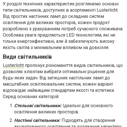
У розділі технічних характеристик розглянемо основні
типи світильників, доступних в асортименті Lusterlicht.
Від простих настінних ламп до складних систем
освітлення для великих просторів, кожен продукт
розроблено з урахуванням потреб сучасного споживача.
Особлива увага приділяється LED технологіям, які не
тільки енергоефективні, але й забезпечують високу
якість світла з мінімальним впливом на довкілля.
Види світильників
Lusterlicht
пропонує різноманіття видів світильників, що
дозволяє клієнтам вибрати оптимальні рішення для
будь-яких задач. Від затишних настільних ламп до
масштабних освітлювальних систем, кожен варіант
відповідає найвищим стандартам якості та естетики.
Серед основних категорій:
Стельові світильники:
Ідеальні для основного
освітлення великих просторів.
Настінні світильники:
Підходять для створення
акцентованого освітлення та додавання характеру