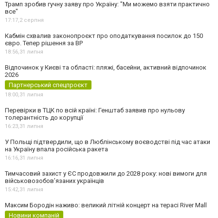
Трамп зробив гучну заяву про Україну: "Ми можемо взяти практично
все"
17:17,
2 серпня
Кабмін схвалив законопроєкт про оподаткування посилок до 150
євро. Тепер рішення за ВР
18:56,
31 липня
Відпочинок у Києві та області: пляжі, басейни, активний відпочинок
2026
Партнерський спецпроєкт
18:00,
31 липня
Перевірки в ТЦК по всій країні: Генштаб заявив про нульову
толерантність до корупції
16:23,
31 липня
У Польщі підтвердили, що в Люблінському воєводстві під час атаки
на Україну впала російська ракета
16:16,
31 липня
Тимчасовий захист у ЄС продовжили до 2028 року: нові вимоги для
військовозобов’язаних українців
15:42,
31 липня
Максим Бородін наживо: великий літній концерт на терасі River Mall
Новини компаній