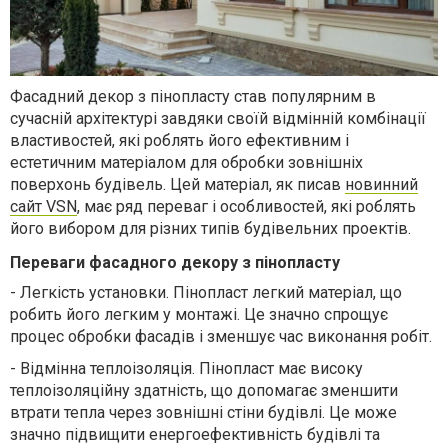
Фасадний декор з пінопласту став популярним в
сучасній архітектурі завдяки своїй відмінній комбінації
властивостей, які роблять його ефективним і
естетичним матеріалом для обробки зовнішніх
поверхонь будівель. Цей матеріал, як писав
новинний
сайт VSN
, має ряд переваг і особливостей, які роблять
його вибором для різних типів будівельних проектів.
Переваги фасадного декору з пінопласту
-
Легкість установки. Пінопласт легкий матеріал, що
робить його легким у монтажі. Це значно спрощує
процес обробки фасадів і зменшує час виконання робіт.
-
Відмінна теплоізоляція. Пінопласт має високу
теплоізоляційну здатність, що допомагає зменшити
втрати тепла через зовнішні стіни будівлі. Це може
значно підвищити енергоефективність будівлі та