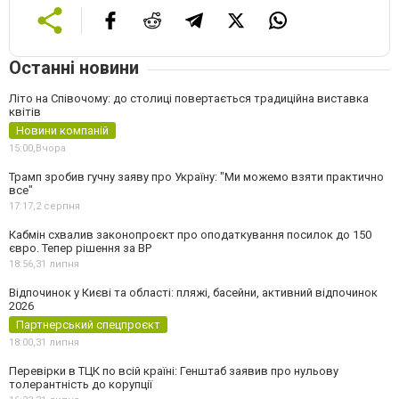
Останні новини
Літо на Співочому: до столиці повертається традиційна виставка
квітів
Новини компаній
15:00,
Вчора
Трамп зробив гучну заяву про Україну: "Ми можемо взяти практично
все"
17:17,
2 серпня
Кабмін схвалив законопроєкт про оподаткування посилок до 150
євро. Тепер рішення за ВР
18:56,
31 липня
Відпочинок у Києві та області: пляжі, басейни, активний відпочинок
2026
Партнерський спецпроєкт
18:00,
31 липня
Перевірки в ТЦК по всій країні: Генштаб заявив про нульову
толерантність до корупції