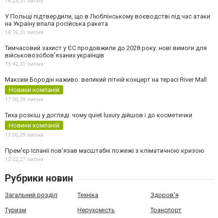
16:23,
31 липня
У Польщі підтвердили, що в Люблінському воєводстві під час атаки
на Україну впала російська ракета
16:16,
31 липня
Тимчасовий захист у ЄС продовжили до 2028 року: нові вимоги для
військовозобов’язаних українців
15:42,
31 липня
Максим Бородін наживо: великий літній концерт на терасі River Mall
Новини компаній
17:00,
29 липня
Тиха розкіш у догляді: чому quiet luxury дійшов і до косметички
Новини компаній
17:00,
29 липня
Прем'єр Іспанії пов'язав масштабні пожежі з кліматичною кризою
12:22,
27 липня
Рубрики новин
Загальний розділ
Техніка
Здоров'я
Туризм
Нерухомість
Транспорт