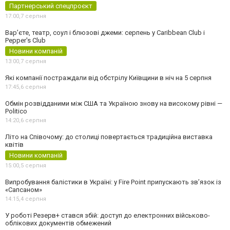
Партнерський спецпроєкт
17:00,
7 серпня
Вар’єте, театр, соул і блюзові джеми: серпень у Caribbean Club і
Pepper's Club
Новини компаній
13:00,
7 серпня
Які компанії постраждали від обстрілу Київщини в ніч на 5 серпня
17:45,
6 серпня
Обмін розвідданими між США та Україною знову на високому рівні —
Politico
14:20,
6 серпня
Літо на Співочому: до столиці повертається традиційна виставка
квітів
Новини компаній
15:00,
5 серпня
Випробування балістики в Україні: у Fire Point припускають зв’язок із
«Сапсаном»
14:15,
4 серпня
У роботі Резерв+ стався збій: доступ до електронних військово-
облікових документів обмежений