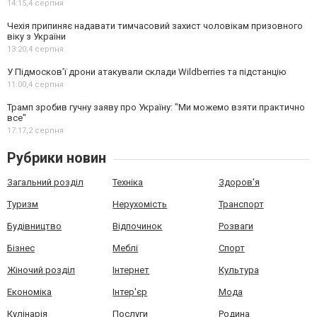
14:15,
4 серпня
Чехія припиняє надавати тимчасовий захист чоловікам призовного
віку з України
13:20,
4 серпня
У Підмосков’ї дрони атакували склади Wildberries та підстанцію
11:00,
4 серпня
Трамп зробив гучну заяву про Україну: "Ми можемо взяти практично
все"
17:17,
2 серпня
Рубрики новин
Загальний розділ
Техніка
Здоров'я
Туризм
Нерухомість
Транспорт
Будівництво
Відпочинок
Розваги
Бізнес
Меблі
Спорт
Жіночий розділ
Інтернет
Культура
Економіка
Інтер'єр
Мода
Кулінарія
Послуги
Родина