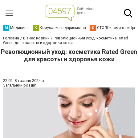
М
Медицина
К
Комунальні підприємства
С
СТО/Шиномонтажі Ірп
Головна
Бізнес новини
Революционный уход: косметика Rated
Green для красоты и здоровья кожи
Революционный уход: косметика Rated Green
для красоты и здоровья кожи
22:02,
8 травня 2024 р.
Загальний розділ