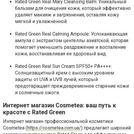
Rated Green Real Mary Cleansing Balm: Уникальный
бальзам для очищения кожи, который эффективно
удаляет макияж и загрязнения, оставляя кожу
мягкой и увлажненной.
Rated Green Real Calming Ampoule: Успокаивающая
ампула с экстрактом центеллы азиатской, которая
помогает уменьшить раздражение и воспаление
кожи, восстанавливая ее здоровый вид.
Rated Green Real Sun Cream SPF50+ PA++++:
Солнцезащитный крем с высоким уровнем
защиты от UVA и UVB лучей, который
предотвращает преждевременное старение кожи
и солнечные ожоги.
Интернет магазин Cosmetea: ваш путь к
красоте с Rated Green
Интернет магазин профессиональной косметики
Cosmetea (
https://cosmetea.com.ua/
) предлагает широкий