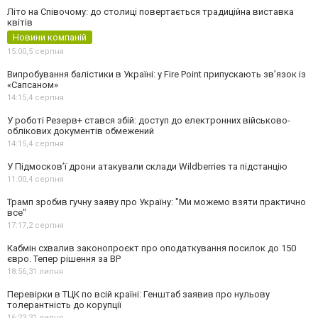
Літо на Співочому: до столиці повертається традиційна виставка
квітів
Новини компаній
15:00,
5 серпня
Випробування балістики в Україні: у Fire Point припускають зв’язок із
«Сапсаном»
14:15,
4 серпня
У роботі Резерв+ стався збій: доступ до електронних військово-
облікових документів обмежений
14:15,
4 серпня
У Підмосков’ї дрони атакували склади Wildberries та підстанцію
11:00,
4 серпня
Трамп зробив гучну заяву про Україну: "Ми можемо взяти практично
все"
17:17,
2 серпня
Кабмін схвалив законопроєкт про оподаткування посилок до 150
євро. Тепер рішення за ВР
18:56,
31 липня
Перевірки в ТЦК по всій країні: Генштаб заявив про нульову
толерантність до корупції
16:23,
31 липня