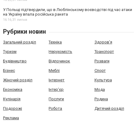
У Польщі підтвердили, що в Люблінському воєводстві під час атаки
на Україну впала російська ракета
16:16,
31 липня
Рубрики новин
Загальний розділ
Техніка
Здоров'я
Туризм
Нерухомість
Транспорт
Будівництво
Відпочинок
Розваги
Бізнес
Меблі
Спорт
Жіночий розділ
Інтернет
Культура
Економіка
Інтер'єр
Мода
Кулінарія
Послуги
Родина
Подорожі
Робота
Дитячий розділ
Реклама