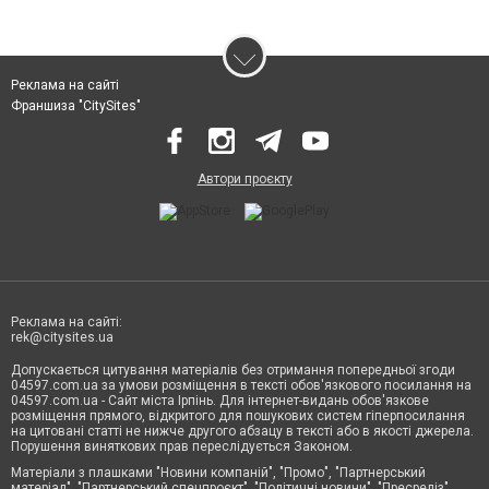
Реклама на сайті
Франшиза "CitySites"
Автори проєкту
Реклама на сайті:
rek@citysites.ua
Допускається цитування матеріалів без отримання попередньої згоди
04597.com.ua за умови розміщення в тексті обов'язкового посилання на
04597.com.ua - Сайт міста Ірпінь. Для інтернет-видань обов'язкове
розміщення прямого, відкритого для пошукових систем гіперпосилання
на цитовані статті не нижче другого абзацу в тексті або в якості джерела.
Порушення виняткових прав переслідується Законом.
Матеріали з плашками "Новини компаній", "Промо", "Партнерський
матеріал", "Партнерський спецпроєкт", "Політичні новини", "Пресреліз",