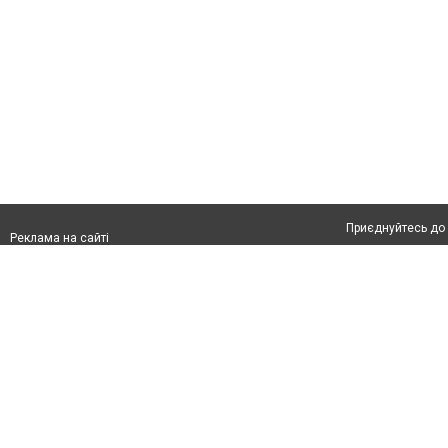
Приєднуйтесь до 
Реклама на сайті
Франшиза "CitySites"
Автори проєкту
Реклама на сайті:
Допускається цит
rek@citysites.ua
тексті обов'язков
розміщення прямо
абзацу в тексті 
Матеріали з плаш
"Політичні новини
Політика конфіде