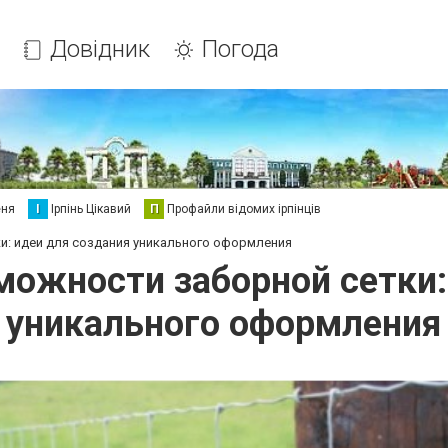
Довідник
Погода
еня
І
Ірпінь Цікавий
П
Профайли відомих ірпінців
: идеи для создания уникального оформления
ожности заборной сетки:
уникального оформления