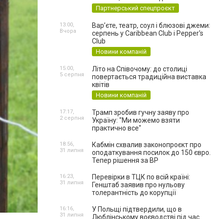
Партнерський спецпроєкт
13:00,
Вар’єте, театр, соул і блюзові джеми:
Вчора
серпень у Caribbean Club і Pepper's
Club
Новини компаній
15:00,
Літо на Співочому: до столиці
5 серпня
повертається традиційна виставка
квітів
Новини компаній
17:17,
Трамп зробив гучну заяву про
2 серпня
Україну: "Ми можемо взяти
практично все"
18:56,
Кабмін схвалив законопроєкт про
31 липня
оподаткування посилок до 150 євро.
Тепер рішення за ВР
16:23,
Перевірки в ТЦК по всій країні:
31 липня
Генштаб заявив про нульову
толерантність до корупції
16:16,
У Польщі підтвердили, що в
31 липня
Люблінському воєводстві під час