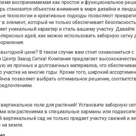
 время воспринимаемая как простое и функциональное реш
ерь становится объектом внимания в мире дизайна и ланд
ые технологии и креативные подходы позволяют преврати
в элемент, который не только обеспечивает безопасность
ляет уникальный характер и стиль вашему участку. Давайте
нтересных идей, как можно использовать заборную сетку 
формления.
выгодной цене? В таком случае вам стоит ознакомиться с
Центр Завод Сетка! Компания предлагает высококачест
ую из прочных и долговечных материалов, что обеспечива
участка на многие годы. Кроме того, широкий ассортимен
айнов позволяет выбрать оптимальное решение, соответс
редпочтениям.
 вертикальное поле для растений! Установите заборную сет
ми или растениями в специальные карманы или подвесите 
 вертикальный сад не только придает участку свежий и з
 на земле.
но