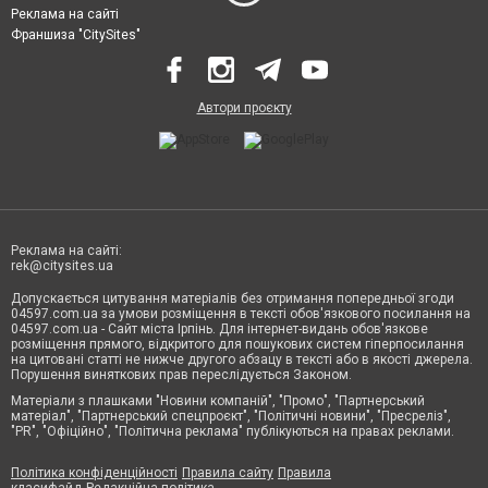
Реклама на сайті
Франшиза "CitySites"
Автори проєкту
Реклама на сайті:
rek@citysites.ua
Допускається цитування матеріалів без отримання попередньої згоди
04597.com.ua за умови розміщення в тексті обов'язкового посилання на
04597.com.ua - Сайт міста Ірпінь. Для інтернет-видань обов'язкове
розміщення прямого, відкритого для пошукових систем гіперпосилання
на цитовані статті не нижче другого абзацу в тексті або в якості джерела.
Порушення виняткових прав переслідується Законом.
Матеріали з плашками "Новини компаній", "Промо", "Партнерський
матеріал", "Партнерський спецпроєкт", "Політичні новини", "Пресреліз",
"PR", "Офіційно", "Політична реклама" публікуються на правах реклами.
Політика конфіденційності
Правила сайту
Правила
класифайд
Редакційна політика