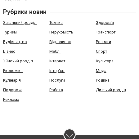
Рубрики новин
Загальний розділ
Техніка
Здоров'я
Туризм
Нерухомість
Транспорт
Будівництво
Відпочинок
Розваги
Бізнес
Меблі
Спорт
Жіночий розділ
Інтернет
Культура
Економіка
Інтер'єр
Мода
Кулінарія
Послуги
Родина
Подорожі
Робота
Дитячий розділ
Реклама