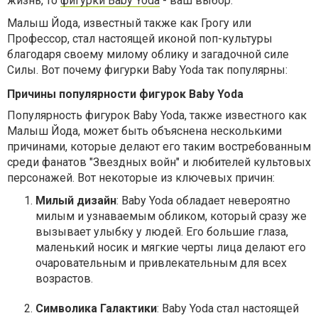
жизнь, то
фигурки Baby Yoda
- ваш выбор.
Малыш Йода, известный также как Грогу или
Профессор, стал настоящей иконой поп-культуры
благодаря своему милому облику и загадочной силе
Силы. Вот почему фигурки Baby Yoda так популярны:
Причины популярности фигурок Baby Yoda
Популярность фигурок Baby Yoda, также известного как
Малыш Йода, может быть объяснена несколькими
причинами, которые делают его таким востребованным
среди фанатов "Звездных войн" и любителей культовых
персонажей. Вот некоторые из ключевых причин:
Милый дизайн
: Baby Yoda обладает невероятно
милым и узнаваемым обликом, который сразу же
вызывает улыбку у людей. Его большие глаза,
маленький носик и мягкие черты лица делают его
очаровательным и привлекательным для всех
возрастов.
Символика Галактики
: Baby Yoda стал настоящей