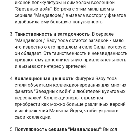
иконой поп-культуры и символом вселенной
"Звездных войн". Встреча с этим малышом в
сериале "Мандалорец" вызвала восторг у фанатов
и добавила ему большую популярность.
Таинственность и загадочность
: В сериале
"Мандалорец" Baby Yoda остается загадкой - мало
что известно о его прошлом и силе Силы, которую
он обладает. Эта таинственность и неизведанность
придают ему дополнительную привлекательность
и вызывают интерес у зрителей.
Коллекционная ценность
: Фигурки Baby Yoda
стали объектами коллекционирования для многих
фанатов "Звездных войн" и любителей культовых
персонажей. Коллекционеры стремятся
приобрести как можно больше различных версий
и изображений Малыша Йоды, чтобы украсить
свои коллекции.
Популярность сериала "Мандалорец"
: Выход