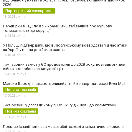
Відпочинок у Києві та області: пляжі, басейни, активний відпочинок
2026
Партнерський спецпроєкт
18:00,
31 липня
Перевірки в ТЦК по всій країні: Генштаб заявив про нульову
толерантність до корупції
16:23,
31 липня
У Польщі підтвердили, що в Люблінському воєводстві під час атаки
на Україну впала російська ракета
16:16,
31 липня
Тимчасовий захист у ЄС продовжили до 2028 року: нові вимоги для
військовозобов’язаних українців
15:42,
31 липня
Максим Бородін наживо: великий літній концерт на терасі River Mall
Новини компаній
17:00,
29 липня
Тиха розкіш у догляді: чому quiet luxury дійшов і до косметички
Новини компаній
17:00,
29 липня
Прем'єр Іспанії пов'язав масштабні пожежі з кліматичною кризою
12:22,
27 липня