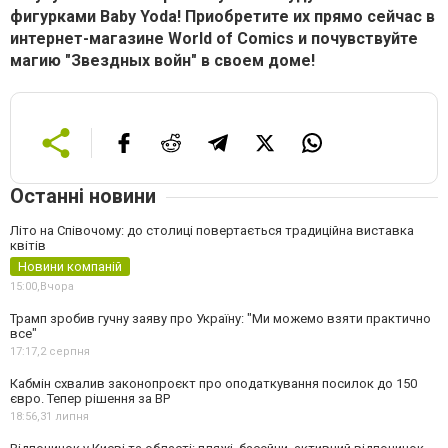
фигурками Baby Yoda! Приобретите их прямо сейчас в
интернет-магазине World of Comics и почувствуйте
магию "Звездных войн" в своем доме!
Останні новини
Літо на Співочому: до столиці повертається традиційна виставка
квітів
Новини компаній
15:00,
Вчора
Трамп зробив гучну заяву про Україну: "Ми можемо взяти практично
все"
17:17,
2 серпня
Кабмін схвалив законопроєкт про оподаткування посилок до 150
євро. Тепер рішення за ВР
18:56,
31 липня