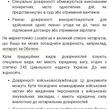
Спеціальні довіреності обмежуються виконанням
конкретних, часто однотипних дій, як
представництво в суді або отримання вантажів.
Разові довіреності використовуються для
здійснення однієї певної угоди чи дії, такої як
підписання договору або отримання зарплати.
На маркетплейсі Locator.ua є великий список нотаріусів,
що Якщо ви може посвідчити довіреність, наприклад,
нотаріус на Оболоні
.
Крім традиційних видів довіреностей існують
спеціальні види, які мають юридичну вагу, згідно з
статтею 245 Цивільного кодексу України. До них
відносять :
Довіреності військовослужбовців: Ці документи
можуть бути посвідчені командирами військових
частин або медичним персоналом у військових
лікувальних закладах, і мають юридичну силу
аналогічно до нотаріальних довіреностей.