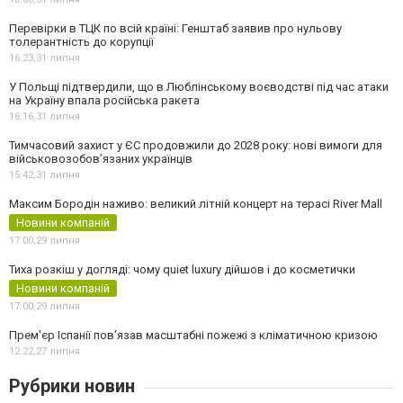
Перевірки в ТЦК по всій країні: Генштаб заявив про нульову
толерантність до корупції
16:23,
31 липня
У Польщі підтвердили, що в Люблінському воєводстві під час атаки
на Україну впала російська ракета
16:16,
31 липня
Тимчасовий захист у ЄС продовжили до 2028 року: нові вимоги для
військовозобов’язаних українців
15:42,
31 липня
Максим Бородін наживо: великий літній концерт на терасі River Mall
Новини компаній
17:00,
29 липня
Тиха розкіш у догляді: чому quiet luxury дійшов і до косметички
Новини компаній
17:00,
29 липня
Прем'єр Іспанії пов'язав масштабні пожежі з кліматичною кризою
12:22,
27 липня
Рубрики новин