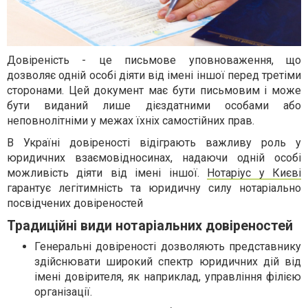
Довіреність - це письмове уповноваження, що
дозволяє одній особі діяти від імені іншої перед третіми
сторонами. Цей документ має бути письмовим і може
бути виданий лише дієздатними особами або
неповнолітніми у межах їхніх самостійних прав.
В Україні довіреності відіграють важливу роль у
юридичних взаємовідносинах, надаючи одній особі
можливість діяти від імені іншої.
Нотаріус у Києві
гарантує легітимність та юридичну силу нотаріально
посвідчених довіреностей
Традиційні види нотаріальних довіреностей
Генеральні довіреності дозволяють представнику
здійснювати широкий спектр юридичних дій від
імені довірителя, як наприклад, управління філією
організації.