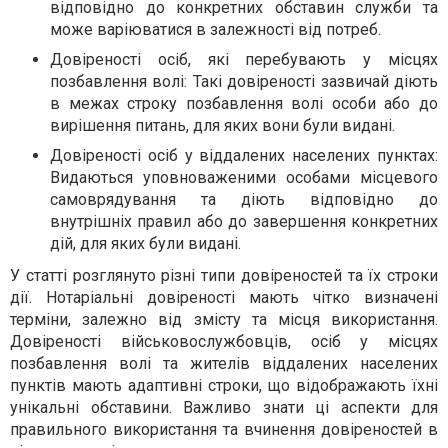
відповідно до конкретних обставин служби та
може варіюватися в залежності від потреб.
Довіреності осіб, які перебувають у місцях
позбавлення волі: Такі довіреності зазвичай діють
в межах строку позбавлення волі особи або до
вирішення питань, для яких вони були видані.
Довіреності осіб у віддалених населених пунктах:
Видаються уповноваженими особами місцевого
самоврядування та діють відповідно до
внутрішніх правил або до завершення конкретних
дій, для яких були видані.
У статті розглянуто різні типи довіреностей та їх строки
дії. Нотаріальні довіреності мають чітко визначені
терміни, залежно від змісту та місця використання.
Довіреності військовослужбовців, осіб у місцях
позбавлення волі та жителів віддалених населених
пунктів мають адаптивні строки, що відображають їхні
унікальні обставини. Важливо знати ці аспекти для
правильного використання та вчинення довіреностей в