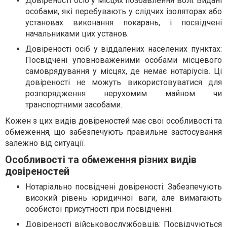
Довіреності осіб у місцях позбавлення волі: Видані
особами, які перебувають у слідчих ізоляторах або
установах виконання покарань, і посвідчені
начальниками цих установ.
Довіреності осіб у віддалених населених пунктах:
Посвідчені уповноваженими особами місцевого
самоврядування у місцях, де немає нотаріусів. Ці
довіреності не можуть використовуватися для
розпорядження нерухомим майном чи
транспортними засобами.
Кожен з цих видів довіреностей має свої особливості та
обмеження, що забезпечують правильне застосування
залежно від ситуації.
Особливості та обмеження різних видів
довіреностей
Нотаріально посвідчені довіреності: Забезпечують
високий рівень юридичної ваги, але вимагають
особистої присутності при посвідченні.
Довіреності військовослужбовців: Посвідчуються