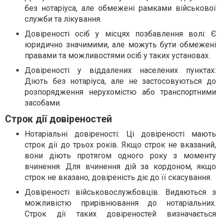
без нотаріуса, але обмежені рамками військової
служби та лікування.
Довіреності осіб у місцях позбавлення волі: Є
юридично значимими, але можуть бути обмежені
правами та можливостями осіб у таких установах.
Довіреності у віддалених населених пунктах:
Діють без нотаріуса, але не застосовуються до
розпорядження нерухомістю або транспортними
засобами.
Строк дії довіреностей
Нотаріальні довіреності: Ці довіреності мають
строк дії до трьох років. Якщо строк не вказаний,
вони діють протягом одного року з моменту
вчинення. Для вчинення дій за кордоном, якщо
строк не вказано, довіреність діє до її скасування.
Довіреності військовослужбовців. Видаються з
можливістю прирівнювання до нотаріальних.
Строк дії таких довіреностей визначається