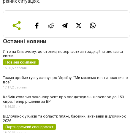
різних ситуаціях.
Останні новини
Літо на Співочому: до столиці повертається традиційна виставка
квітів
Новини компаній
15:00,
5 серпня
Трамп зробив гучну заяву про Україну: "Ми можемо взяти практично
все"
17:17,
2 серпня
Кабмін схвалив законопроєкт про оподаткування посилок до 150
євро. Тепер рішення за ВР
18:56,
31 липня
Відпочинок у Києві та області: пляжі, басейни, активний відпочинок
2026
Партнерський спецпроєкт
18:00,
31 липня