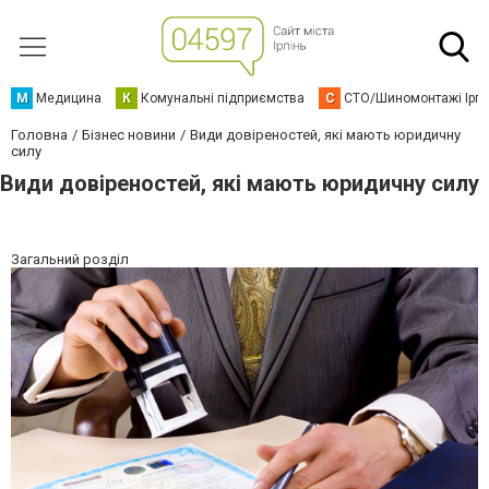
М
Медицина
К
Комунальні підприємства
С
СТО/Шиномонтажі Ірп
Головна
Бізнес новини
Види довіреностей, які мають юридичну
силу
Види довіреностей, які мають юридичну силу
Загальний розділ