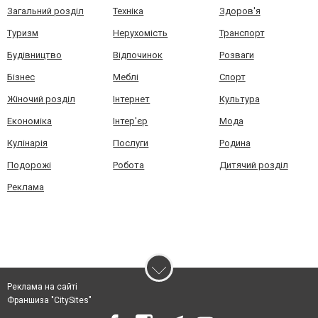
Загальний розділ
Техніка
Здоров'я
Туризм
Нерухомість
Транспорт
Будівництво
Відпочинок
Розваги
Бізнес
Меблі
Спорт
Жіночий розділ
Інтернет
Культура
Економіка
Інтер'єр
Мода
Кулінарія
Послуги
Родина
Подорожі
Робота
Дитячий розділ
Реклама
Реклама на сайті
Франшиза "CitySites"