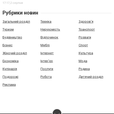
17:17,
2 серпня
Рубрики новин
Загальний розділ
Техніка
Здоров'я
Туризм
Нерухомість
Транспорт
Будівництво
Відпочинок
Розваги
Бізнес
Меблі
Спорт
Жіночий розділ
Інтернет
Культура
Економіка
Інтер'єр
Мода
Кулінарія
Послуги
Родина
Подорожі
Робота
Дитячий розділ
Реклама