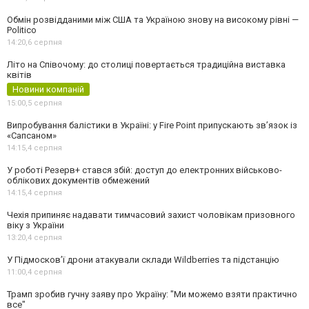
Обмін розвідданими між США та Україною знову на високому рівні —
Politico
14:20,
6 серпня
Літо на Співочому: до столиці повертається традиційна виставка
квітів
Новини компаній
15:00,
5 серпня
Випробування балістики в Україні: у Fire Point припускають зв’язок із
«Сапсаном»
14:15,
4 серпня
У роботі Резерв+ стався збій: доступ до електронних військово-
облікових документів обмежений
14:15,
4 серпня
Чехія припиняє надавати тимчасовий захист чоловікам призовного
віку з України
13:20,
4 серпня
У Підмосков’ї дрони атакували склади Wildberries та підстанцію
11:00,
4 серпня
Трамп зробив гучну заяву про Україну: "Ми можемо взяти практично
все"