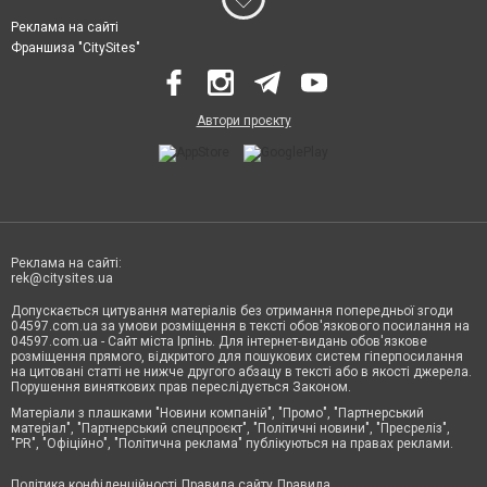
Реклама на сайті
Франшиза "CitySites"
Автори проєкту
Реклама на сайті:
rek@citysites.ua
Допускається цитування матеріалів без отримання попередньої згоди
04597.com.ua за умови розміщення в тексті обов'язкового посилання на
04597.com.ua - Сайт міста Ірпінь. Для інтернет-видань обов'язкове
розміщення прямого, відкритого для пошукових систем гіперпосилання
на цитовані статті не нижче другого абзацу в тексті або в якості джерела.
Порушення виняткових прав переслідується Законом.
Матеріали з плашками "Новини компаній", "Промо", "Партнерський
матеріал", "Партнерський спецпроєкт", "Політичні новини", "Пресреліз",
"PR", "Офіційно", "Політична реклама" публікуються на правах реклами.
Політика конфіденційності
Правила сайту
Правила