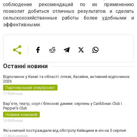
соблюдение рекомендаций по их применению
позволит добиться отличных результатов и сделать
сельскохозяйственные работы более удобными и
эффективными.
Останні новини
Відпочинок у Києві та області: пляжі, басейни, активний відпочинок
2026
Партнерський спецпроєкт
17:00,
Вчора
Вар’єте, театр, соул і блюзові джеми: серпень у Caribbean Club і
Pepper's Club
Новини компаній
13:00,
Вчора
Які компанії постраждали від обстрілу Київщини в ніч на 5 серпня
17:45,
6 серпня