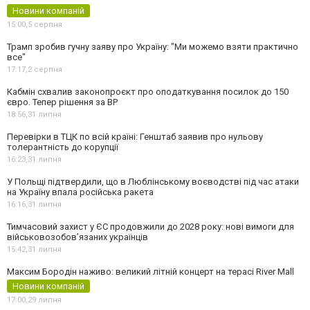
Новини компаній
15:00,
5 серпня
Трамп зробив гучну заяву про Україну: "Ми можемо взяти практично
все"
17:17,
2 серпня
Кабмін схвалив законопроєкт про оподаткування посилок до 150
євро. Тепер рішення за ВР
18:56,
31 липня
Перевірки в ТЦК по всій країні: Генштаб заявив про нульову
толерантність до корупції
16:23,
31 липня
У Польщі підтвердили, що в Люблінському воєводстві під час атаки
на Україну впала російська ракета
16:16,
31 липня
Тимчасовий захист у ЄС продовжили до 2028 року: нові вимоги для
військовозобов’язаних українців
15:42,
31 липня
Максим Бородін наживо: великий літній концерт на терасі River Mall
Новини компаній
17:00,
29 липня