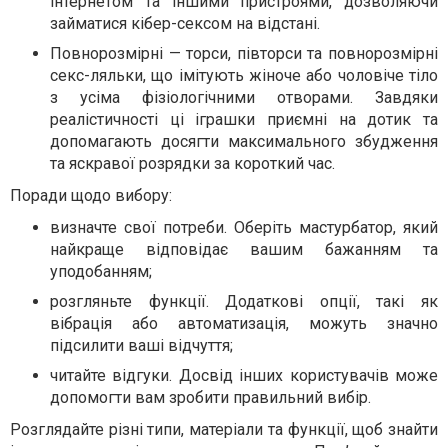
інтернетом та іншими пристроями, дозволяючи
займатися кібер-сексом на відстані.
Повнорозмірні — торси, півторси та повнорозмірні
секс-ляльки, що імітують жіноче або чоловіче тіло
з усіма фізіологічними отворами. Завдяки
реалістичності ці іграшки приємні на дотик та
допомагають досягти максимального збудження
та яскравої розрядки за короткий час.
Поради щодо вибору:
визначте свої потреби. Оберіть мастурбатор, який
найкраще відповідає вашим бажанням та
уподобанням;
розгляньте функції. Додаткові опції, такі як
вібрація або автоматизація, можуть значно
підсилити ваші відчуття;
читайте відгуки. Досвід інших користувачів може
допомогти вам зробити правильний вибір.
Розглядайте різні типи, матеріали та функції, щоб знайти