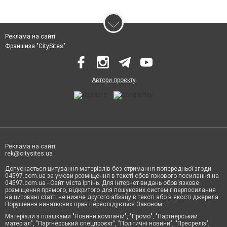
Реклама на сайті
Франшиза "CitySites"
Автори проєкту
Реклама на сайті:
rek@citysites.ua
Допускається цитування матеріалів без отримання попередньої згоди
04597.com.ua за умови розміщення в тексті обов'язкового посилання на
04597.com.ua - Сайт міста Ірпінь. Для інтернет-видань обов'язкове
розміщення прямого, відкритого для пошукових систем гіперпосилання
на цитовані статті не нижче другого абзацу в тексті або в якості джерела.
Порушення виняткових прав переслідується Законом.
Матеріали з плашками "Новини компаній", "Промо", "Партнерський
матеріал", "Партнерський спецпроєкт", "Політичні новини", "Пресреліз",