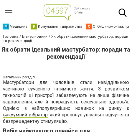
М
Медицина
К
Комунальні підприємства
С
СТО/Шиномонтажі Ірп
Головна
Бізнес новини
Як обрати ідеальний мастурбатор: поради
та рекомендації
Як обрати ідеальний мастурбатор: поради та
рекомендації
Загальний розділ
Мастурбатори для чоловіків стали невіддільною
частиною сучасного інтимного життя. З розвитком
технологій ці пристрої забезпечують не лише фізичне
задоволення, але й покращують сексуальне здоров'я.
Однією з найпопулярніших новинок на ринку є
вакуумний вібратор
, який пропонує унікальні відчуття та
безпрецедентну стимуляцію.
Вибір найкращого девайса для