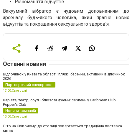
Різноманіття відчуттів.
Вакуумний вібратор є чудовим доповненням до
арсеналу будь-якого чоловіка, який прагне нових
відчуттів та покращення сексуального здоров'я.
Останні новини
Відпочинок у Києві та області: пляжі, басейни, активний відпочинок
2026
Партнерський спецпроєкт
17:00,
Сьогодні
Вар’єте, театр, соул і блюзові джеми: серпень у Caribbean Club і
Pepper's Club
Новини компаній
13:00,
Сьогодні
Літо на Співочому: до столиці повертається традиційна виставка
квітів