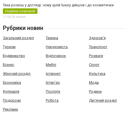
Тиха розкіш у догляді: чому quiet luxury дійшов і до косметички
Новини компаній
17:00,
29 липня
Рубрики новин
Загальний розділ
Техніка
Здоров'я
Туризм
Нерухомість
Транспорт
Будівництво
Відпочинок
Розваги
Бізнес
Меблі
Спорт
Жіночий розділ
Інтернет
Культура
Економіка
Інтер'єр
Мода
Кулінарія
Послуги
Родина
Подорожі
Робота
Дитячий розділ
Реклама