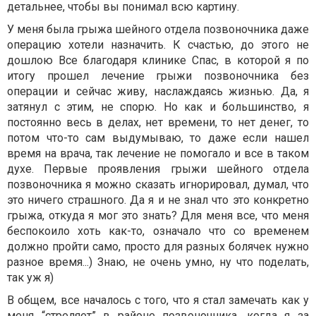
детальнее, чтобы вы понимал всю картину.
У меня была грыжа шейного отдела позвоночника даже
операцию хотели назначить. К счастью, до этого не
дошлою Все благодаря клинике Спас, в которой я по
итогу прошел лечение грыжи позвоночника без
операции и сейчас живу, наслаждаясь жизнью. Да, я
затянул с этим, не спорю. Но как и большинство, я
постоянно весь в делах, нет времени, то нет денег, то
потом что-то сам выдумываю, то даже если нашел
время на врача, так лечение не помогало и все в таком
духе. Первые проявления грыжи шейного отдела
позвоночника я можно сказать игнорировал, думал, что
это ничего страшного. Да я и не знал что это конкретно
грыжа, откуда я мог это знать? Для меня все, что меня
беспокоило хоть как-то, означало что со временем
должно пройти само, просто для разных болячек нужно
разное время...) Знаю, не очень умно, ну что поделать,
так уж я)
В общем, все началось с того, что я стал замечать как у
меня “стреляет” в районе позвоночника, когда я за