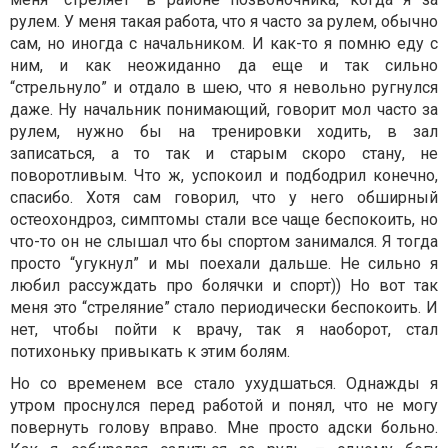
рулем. У меня такая работа, что я часто за рулем, обычно
сам, но иногда с начальником. И как-то я помню еду с
ним, и как неожиданно да еще и так сильно
“стрельнуло” и отдало в шею, что я невольно ругнулся
даже. Ну начальник понимающий, говорит мол часто за
рулем, нужно бы на тренировки ходить, в зал
записаться, а то так и старым скоро стану, не
поворотливым. Что ж, успокоил и подбодрил конечно,
спасибо. Хотя сам говорил, что у него обширный
остеохондроз, симптомы стали все чаще беспокоить, но
что-то он не слышал что бы спортом занимался. Я тогда
просто “угукнул” и мы поехали дальше. Не сильно я
любил рассуждать про болячки и спорт)) Но вот так
меня это “стреляние” стало периодически беспокоить. И
нет, чтобы пойти к врачу, так я наоборот, стал
потихоньку привыкать к этим болям.
Но со временем все стало ухудшаться. Однажды я
утром проснулся перед работой и понял, что не могу
повернуть голову вправо. Мне просто адски больно.