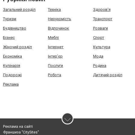
Загальний розділ
Техніка
Здоров'я
Туризм
Нерухомість
Транспорт
Будівництво
Відпочинок
Розваги
Бізнес
Меблі
Спорт
Жіночий розділ
Інтернет
Культура
Економіка
Інтер'єр
Мода
Кулінарія
Послуги
Родина
Подорожі
Робота
Дитячий розділ
Реклама
Реклама на сайті
Франшиза "CitySites"