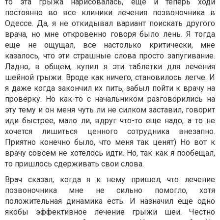
то эта грыжа нарисовалась, еще и теперь ходи
постоянно во все клиники лечения позвоночника в
Одессе. Да, я не откидывал вариант поискать другого
врача, но мне откровенно говоря было лень. Я тогда
еще не ощущал, все настолько критически, мне
казалось, что эти страшные слова просто запугивание.
Ладно, в общем, купил я эти таблетки для лечения
шейной грыжи. Вроде как ничего, становилось легче. И
я даже когда закончил их пить, забыл пойти к врачу на
проверку. Но как-то с начальником разговорились на
эту тему и он меня чуть ли не силком заставил, говорит
иди быстрее, мало ли, вдруг что-то еще надо, а то не
хочется лишиться ценного сотрудника внезапно.
Приятно конечно было, что меня так ценят) Но вот к
врачу совсем не хотелось идти. Но, так как я пообещал,
то пришлось сдерживать свои слова.
Врач сказал, когда я к нему пришел, что лечение
позвоночника мне не сильно помогло, хотя
положительная динамика есть. И назначил еще одно
якобы эффективное лечение грыжи шеи. Честно