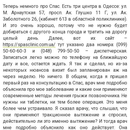
Теперь немного про Спас. Есть три центра в Одессе: ул.
М. Арнаутская 57, просп. Ак. Глушко 11 Г, ул. Ак.
Заболотного 26, (кабинет 613 в областной поликлинике).
И это очень хорошо, потому что не нужно будет
добираться с другого конца города и тратить на дорогу
целый день. Далее, вот их сайт –
https://spasclinic.com.ua/
тут указано два номера: (099)
50-60-60-3 и (048) 799-50-50 – диспетчерская.
Записаться легко можно по телефону на ближайшую
дату и все, остается ждать. Я так и сделал, но из-за
некоторых нюансов визит был запланирован аж на
через неделю. Но ничего. В общем, когда я пришел
первый раз на консультацию в Спас, врач мне подробно
объяснила про мое заболевание и какие они применяют
современные методы лечения грыжи позвоночника. Не
нужны ни таблетки, ни тем более операция. Это меня
более чем устраивало. Я сказал врачу, что слышал, что
они применяют тракционное вытяжение и спросил,
действительно ли это именно вытяжение? И тогда врач
мне подробно объяснило как оно действует. Она