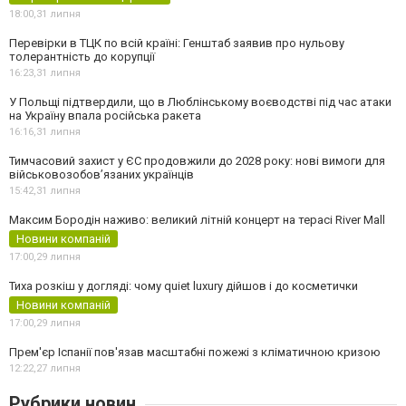
18:00,
31 липня
Перевірки в ТЦК по всій країні: Генштаб заявив про нульову
толерантність до корупції
16:23,
31 липня
У Польщі підтвердили, що в Люблінському воєводстві під час атаки
на Україну впала російська ракета
16:16,
31 липня
Тимчасовий захист у ЄС продовжили до 2028 року: нові вимоги для
військовозобов’язаних українців
15:42,
31 липня
Максим Бородін наживо: великий літній концерт на терасі River Mall
Новини компаній
17:00,
29 липня
Тиха розкіш у догляді: чому quiet luxury дійшов і до косметички
Новини компаній
17:00,
29 липня
Прем'єр Іспанії пов'язав масштабні пожежі з кліматичною кризою
12:22,
27 липня
Рубрики новин