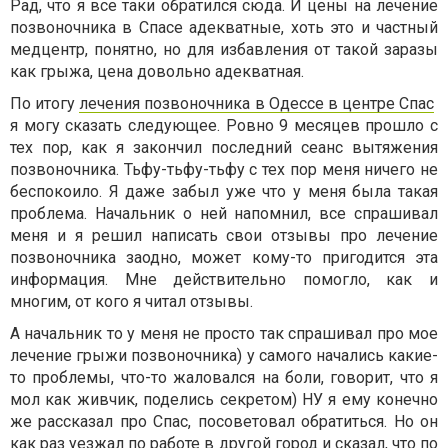
Рад, что я все таки обратился сюда. И цены на лечение
позвоночника в Спасе адекватные, хоть это и частный
медцентр, понятно, но для избавления от такой заразы
как грыжа, цена довольно адекватная.
По итогу
лечения позвоночника в Одессе в центре Спас
я могу сказать следующее. Ровно 9 месяцев прошло с
тех пор, как я закончил последний сеанс вытяжения
позвоночника. Тьфу-тьфу-тьфу с тех пор меня ничего не
беспокоило. Я даже забыл уже что у меня была такая
проблема. Начальник о ней напомнил, все спрашивал
меня и я решил написать свои отзывы про лечение
позвоночника заодно, может кому-то пригодится эта
информация. Мне действительно помогло, как и
многим, от кого я читал отзывы.
А начальник то у меня не просто так спрашивал про мое
лечение грыжи позвоночника) у самого начались какие-
то проблемы, что-то жаловался на боли, говорит, что я
мол как живчик, поделись секретом) НУ я ему конечно
же рассказал про Спас, посоветовал обратиться. Но он
как раз уезжал по работе в другой город и сказал, что по