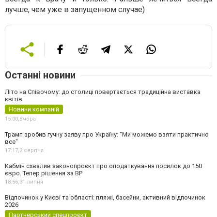
лучше, чем уже в запущенном случае)
Останні новини
Літо на Співочому: до столиці повертається традиційна виставка
квітів
Новини компаній
15:00,
Вчора
Трамп зробив гучну заяву про Україну: "Ми можемо взяти практично
все"
17:17,
2 серпня
Кабмін схвалив законопроєкт про оподаткування посилок до 150
євро. Тепер рішення за ВР
18:56,
31 липня
Відпочинок у Києві та області: пляжі, басейни, активний відпочинок
2026
Партнерський спецпроєкт