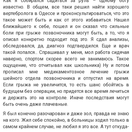
Как я собирался садиться за руль – одному богу
известно. В общем, все таки решил найти хорошего
вертебролога в Одессе и проконсультироваться, что это
такое может быть и как от этого избавиться. Нашел
ближайшего к себе, пошел и он сказал что сильные
боли при грыже позвоночника могут быть, а то, что я
описал конкретно подходит под это. Я сдал анализы,
обследовался, да, диагноз подтвердился. Еще и врач
такой попался... Спрашивал у меня, мол работа сидячая
наверно, спортом скорее всего не занимаюсь. Такое
ощущение, что отчитывал как школьника) Ну и потом
прописал мне медикаментозное лечение грыжи
шейного отдела позвоночника и отпустил на время.
Если грыжа не увеличится, то есть шанс обойтись в
будущем без операции, но придется все время лечиться
и держать это на контроле. Иначе последствия могут
быть очень даже плачевные.
Я был конечно разочарован и даже зол, правда не знаю
на кого. Жил себе спокойно, в больницы ходил только в
самом крайнем случае, не любил я это все. А тут откуда-