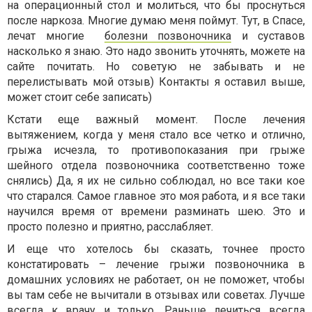
на операционный стол и молиться, что бы проснуться
после наркоза. Многие думаю меня поймут. Тут, в Спасе,
лечат многие
болезни позвоночника
и суставов
насколько я знаю. Это надо звонить уточнять, можете на
сайте почитать. Но советую не забывать и не
перелистывать мой отзыв) Контакты я оставил выше,
может стоит себе записать)
Кстати еще важный момент. После лечения
вытяжением, когда у меня стало все четко и отлично,
грыжа исчезла, то противопоказания при грыже
шейного отдела позвоночника соответственно тоже
снялись) Да, я их не сильно соблюдал, но все таки кое
что старался. Самое главное это моя работа, и я все таки
научился время от времени разминать шею. Это и
просто полезно и приятно, расслабляет.
И еще что хотелось бы сказать, точнее просто
констатировать – лечение грыжи позвоночника в
домашних условиях не работает, он не поможет, чтобы
вы там себе не вычитали в отзывах или советах. Лучше
всегда к врачу и только. Раньше лечиться всегда