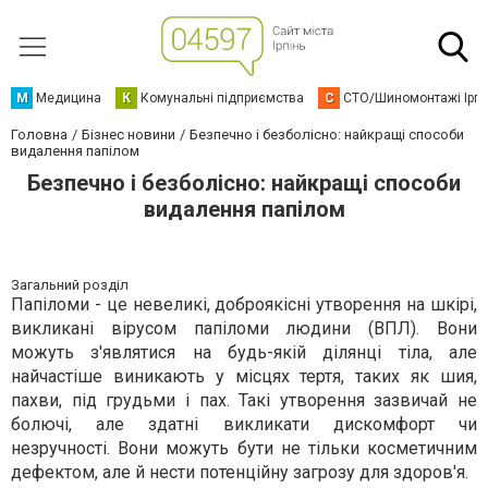
М
Медицина
К
Комунальні підприємства
С
СТО/Шиномонтажі Ірп
Головна
Бізнес новини
Безпечно і безболісно: найкращі способи
видалення папілом
Безпечно і безболісно: найкращі способи
видалення папілом
Загальний розділ
Папіломи - це невеликі, доброякісні утворення на шкірі,
викликані вірусом папіломи людини (ВПЛ). Вони
можуть з'являтися на будь-якій ділянці тіла, але
найчастіше виникають у місцях тертя, таких як шия,
пахви, під грудьми і пах. Такі утворення зазвичай не
болючі, але здатні викликати дискомфорт чи
незручності. Вони можуть бути не тільки косметичним
дефектом, але й нести потенційну загрозу для здоров'я.