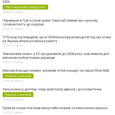
2026
Партнерський спецпроєкт
18:00,
31 липня
Перевірки в ТЦК по всій країні: Генштаб заявив про нульову
толерантність до корупції
16:23,
31 липня
У Польщі підтвердили, що в Люблінському воєводстві під час атаки
на Україну впала російська ракета
16:16,
31 липня
Тимчасовий захист у ЄС продовжили до 2028 року: нові вимоги для
військовозобов’язаних українців
15:42,
31 липня
Максим Бородін наживо: великий літній концерт на терасі River Mall
Новини компаній
17:00,
29 липня
Тиха розкіш у догляді: чому quiet luxury дійшов і до косметички
Новини компаній
17:00,
29 липня
Прем'єр Іспанії пов'язав масштабні пожежі з кліматичною кризою
12:22,
27 липня