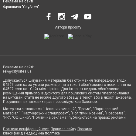
Реклама на сайті
Франшиза "CitySites"
Автори проєкту
Реклама на сайті:
rek@citysites.ua
Допускається цитування матеріалів без отримання попередньої згоди
04597.com.ua за умови розміщення в тексті обов'язкового посилання на
04597.com.ua - Сайт міста Ірпінь. Для інтернет-видань обов'язкове
розміщення прямого, відкритого для пошукових систем гіперпосилання
на цитовані статті не нижче другого абзацу в тексті або в якості джерела.
Порушення виняткових прав переслідується Законом.
Матеріали з плашками "Новини компаній", "Промо", "Партнерський
матеріал", "Партнерський спецпроєкт", "Політичні новини", "Пресреліз",
"PR", "Офіційно", "Політична реклама" публікуються на правах реклами.
Політика конфіденційності
Правила сайту
Правила
класифайд
Редакційна політика