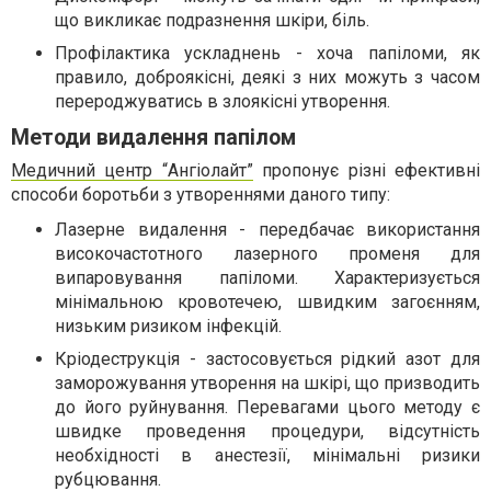
що викликає подразнення шкіри, біль.
Профілактика ускладнень - хоча папіломи, як
правило, доброякісні, деякі з них можуть з часом
перероджуватись в злоякісні утворення.
Методи видалення папілом
Медичний центр “Ангіолайт”
пропонує різні ефективні
способи боротьби з утвореннями даного типу:
Лазерне видалення - передбачає використання
високочастотного лазерного променя для
випаровування папіломи. Характеризується
мінімальною кровотечею, швидким загоєнням,
низьким ризиком інфекцій.
Кріодеструкція - застосовується рідкий азот для
заморожування утворення на шкірі, що призводить
до його руйнування. Перевагами цього методу є
швидке проведення процедури, відсутність
необхідності в анестезії, мінімальні ризики
рубцювання.