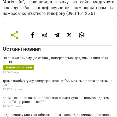
“Ангіолайт”, залишивши заявку на сайті медичного
закладу або зателефонувавши адміністраторам за
номером контактного телефону (096) 161 25 61.
Останні новини
Літо на Співочому: до столиці повертається традиційна виставка
квітів
Новини компаній
15:00,
Вчора
Трамп зробив гучну заяву про Україну: "Ми можемо взяти практично
все"
17:17,
2 серпня
Кабмін схвалив законопроєкт про оподаткування посилок до 150
євро. Тепер рішення за ВР
18:56,
31 липня
Відпочинок у Києві та області: пляжі, басейни, активний відпочинок