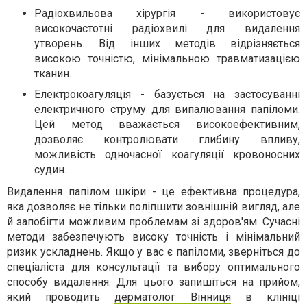
Радіохвильова хірургія - використовує
високочастотні радіохвилі для видалення
утворень. Від інших методів відрізняється
високою точністю, мінімальною травматизацією
тканин.
Електрокоагуляція - базується на застосуванні
електричного струму для випалювання папіломи.
Цей метод вважається високоефективним,
дозволяє контролювати глибину впливу,
можливість одночасної коагуляції кровоносних
судин.
Видалення папілом шкіри - це ефективна процедура,
яка дозволяє не тільки поліпшити зовнішній вигляд, але
й запобігти можливим проблемам зі здоров'ям. Сучасні
методи забезпечують високу точність і мінімальний
ризик ускладнень. Якщо у вас є папіломи, зверніться до
спеціаліста для консультації та вибору оптимального
способу видалення. Для цього запишіться на прийом,
який проводить
дерматолог Вінниця
в клініці