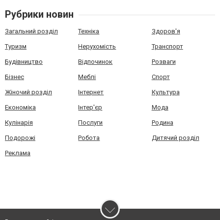
Рубрики новин
Загальний розділ
Техніка
Здоров'я
Туризм
Нерухомість
Транспорт
Будівництво
Відпочинок
Розваги
Бізнес
Меблі
Спорт
Жіночий розділ
Інтернет
Культура
Економіка
Інтер'єр
Мода
Кулінарія
Послуги
Родина
Подорожі
Робота
Дитячий розділ
Реклама