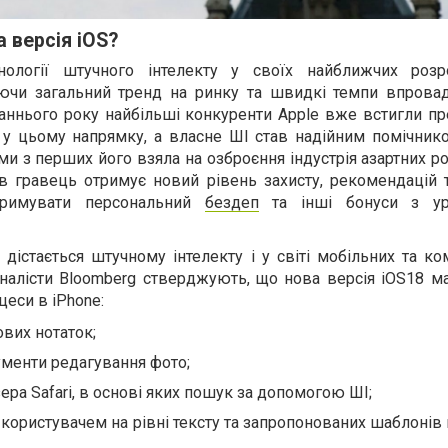
 версія iOS?
нології штучного інтелекту у своїх найближчих роз
уючи загальний тренд на ринку та швидкі темпи впрова
аннього року найбільші конкуренти Apple вже встигли пр
 у цьому напрямку, а власне ШІ став надійним помічнико
и з перших його взяла на озброєння індустрія азартних ро
в гравець отримує новий рівень захисту, рекомендацій т
тримувати персональний
бездеп
та інші бонуси з ур
дістається штучному інтелекту і у світі мобільних та к
налісти Bloomberg стверджують, що нова версія iOS18 ма
цеси в iPhone:
ових нотаток;
ументи редагування фото;
зера Safari, в основі яких пошук за допомогою ШІ;
 користувачем на рівні тексту та запропонованих шаблонів