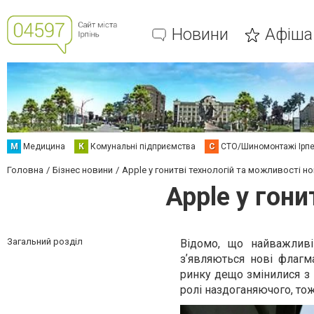
Новини
Афіша
М
Медицина
К
Комунальні підприємства
С
СТО/Шиномонтажі Ірп
Головна
Бізнес новини
Apple у гонитві технологій та можливості но
Apple у гони
Загальний розділ
Відомо, що найважливі
зʼявляються нові флагма
ринку дещо змінилися з 
ролі наздоганяючого, то