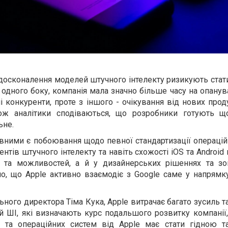
досконалення моделей штучного інтелекту ризикують стат
одного боку, компанія мала значно більше часу на опану
ні конкуренти, проте з іншого - очікування від нових прод
ож аналітики сподіваються, що розробники готують щ
ьне.
вними є побоювання щодо певної стандартизації операцій
нтів штучного інтелекту та навіть схожості iOS та Android
 та можливостей, а й у дизайнерських рішеннях та з
мо, що Apple активно взаємодіє з Google саме у напрямк
ьного директора Тіма Кука, Apple витрачає багато зусиль т
 ШІ, які визначають курс подальшого розвитку компанії,
їв та операційних систем від Apple має стати гідною 