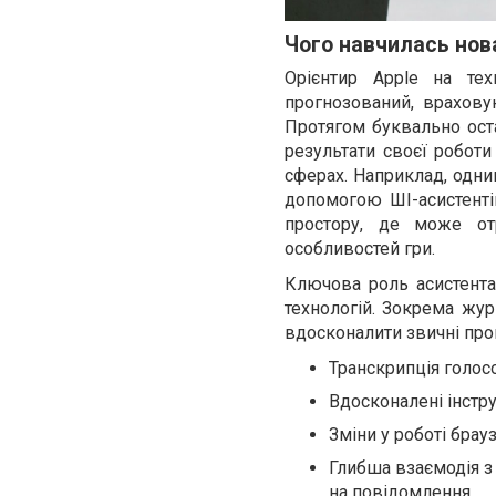
Чого навчилась нова
Орієнтир Apple на тех
прогнозований, врахов
Протягом буквально ост
результати своєї роботи
сферах. Наприклад, одним
допомогою ШІ-асистенті
простору, де може о
особливостей гри.
Ключова роль асистента 
технологій. Зокрема жур
вдосконалити звичні про
Транскрипція голос
Вдосконалені інстр
Зміни у роботі брау
Глибша взаємодія з
на повідомлення.