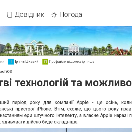
Довідник
Погода
еня
І
Ірпінь Цікавий
П
Профайли відомих ірпінців
вої iOS
тві технологій та можливо
ший період року для компанії Apple - це осінь, кол
нські пристрої iPhone. Втім, схоже, що цього року прав
настанням ери штучного інтелекту, а власне Apple наразі 
ж здивувати дійсно буде складніше.