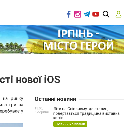
сті нової iOS
Останні новини
и на ринку
ила гри на
15:00,
Літо на Співочому: до столиці
перебуває у
5 серпня
повертається традиційна виставка
квітів
Новини компаній