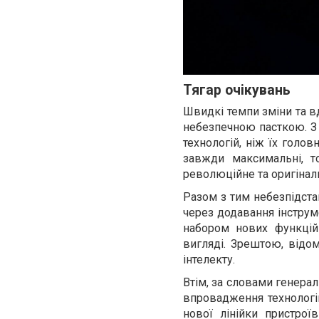
Тягар очікувань
Швидкі темпи зміни та в
небезпечною пасткою. З 
технологій, ніж їх голов
завжди максимальні, т
революційне та оригінал
Разом з тим небезпідста
через додавання інструме
набором нових функцій
вигляді. Зрештою, відо
інтелекту.
Втім, за словами генерал
впровадження технологій
нової лінійки пристро