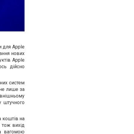
и для Apple
вання нових
уктів Apple
ось дійсно
них систем
 не лише за
овнішньому
у штучного
а коштів на
 тож вихід
та вагомою