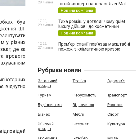
29 липня
літній концерт на терасі River Mall
Новини компаній
17:00,
Тиха розкіш у догляді: чому quiet
робках був
29 липня
luxury дійшов і до косметички
дження ШІ.
Новини компаній
езентувати
м у різних
12:22,
Прем'єр Іспанії пов'язав масштабні
27 липня
зваг, де за
пожежі з кліматичною кризою
а ігрового
ахуванням
Рубрики новин
омпʼютерних
Загальний
Техніка
Здоров'я
розділ
є відчутно
Туризм
Нерухомість
Транспорт
Будівництво
Відпочинок
Розваги
Бізнес
Меблі
Спорт
Жіночий
Інтернет
Культура
розділ
 відповідей
Економіка
Інтер'єр
Мода