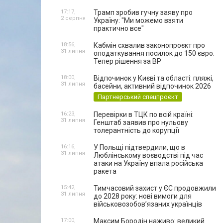
17:17,
Трамп зробив гучну заяву про
2 серпня
Україну: "Ми можемо взяти
практично все"
18:56,
Кабмін схвалив законопроєкт про
31 липня
оподаткування посилок до 150 євро.
Тепер рішення за ВР
18:00,
Відпочинок у Києві та області: пляжі,
31 липня
басейни, активний відпочинок 2026
Партнерський спецпроєкт
16:23,
Перевірки в ТЦК по всій країні:
31 липня
Генштаб заявив про нульову
толерантність до корупції
16:16,
У Польщі підтвердили, що в
31 липня
Люблінському воєводстві під час
атаки на Україну впала російська
ракета
15:42,
Тимчасовий захист у ЄС продовжили
31 липня
до 2028 року: нові вимоги для
військовозобов’язаних українців
17:00,
Максим Бородін наживо: великий