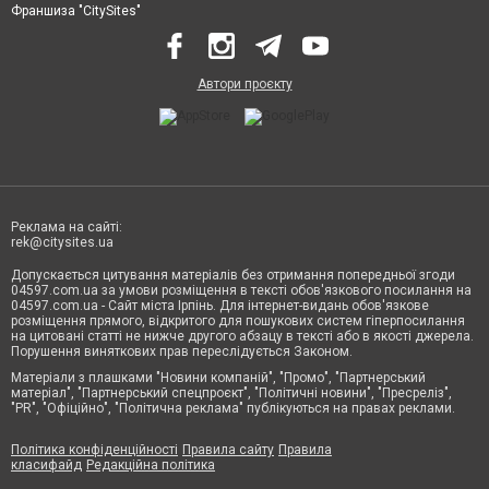
Франшиза "CitySites"
Автори проєкту
Реклама на сайті:
rek@citysites.ua
Допускається цитування матеріалів без отримання попередньої згоди
04597.com.ua за умови розміщення в тексті обов'язкового посилання на
04597.com.ua - Сайт міста Ірпінь. Для інтернет-видань обов'язкове
розміщення прямого, відкритого для пошукових систем гіперпосилання
на цитовані статті не нижче другого абзацу в тексті або в якості джерела.
Порушення виняткових прав переслідується Законом.
Матеріали з плашками "Новини компаній", "Промо", "Партнерський
матеріал", "Партнерський спецпроєкт", "Політичні новини", "Пресреліз",
"PR", "Офіційно", "Політична реклама" публікуються на правах реклами.
Політика конфіденційності
Правила сайту
Правила
класифайд
Редакційна політика