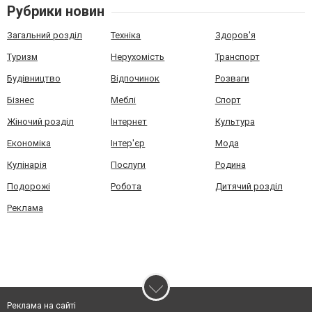
Рубрики новин
Загальний розділ
Техніка
Здоров'я
Туризм
Нерухомість
Транспорт
Будівництво
Відпочинок
Розваги
Бізнес
Меблі
Спорт
Жіночий розділ
Інтернет
Культура
Економіка
Інтер'єр
Мода
Кулінарія
Послуги
Родина
Подорожі
Робота
Дитячий розділ
Реклама
Реклама на сайті