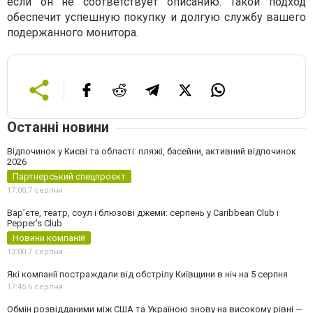
если он не соответствует описанию. Такой подход
обеспечит успешную покупку и долгую службу вашего
подержанного монитора.
Останні новини
Відпочинок у Києві та області: пляжі, басейни, активний відпочинок
2026
Партнерський спецпроєкт
17:00,
7 серпня
Вар’єте, театр, соул і блюзові джеми: серпень у Caribbean Club і
Pepper's Club
Новини компаній
13:00,
7 серпня
Які компанії постраждали від обстрілу Київщини в ніч на 5 серпня
17:45,
6 серпня
Обмін розвідданими між США та Україною знову на високому рівні —