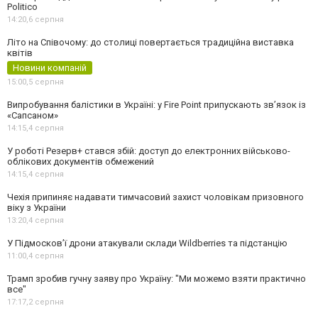
Politico
14:20,
6 серпня
Літо на Співочому: до столиці повертається традиційна виставка
квітів
Новини компаній
15:00,
5 серпня
Випробування балістики в Україні: у Fire Point припускають зв’язок із
«Сапсаном»
14:15,
4 серпня
У роботі Резерв+ стався збій: доступ до електронних військово-
облікових документів обмежений
14:15,
4 серпня
Чехія припиняє надавати тимчасовий захист чоловікам призовного
віку з України
13:20,
4 серпня
У Підмосков’ї дрони атакували склади Wildberries та підстанцію
11:00,
4 серпня
Трамп зробив гучну заяву про Україну: "Ми можемо взяти практично
все"
17:17,
2 серпня