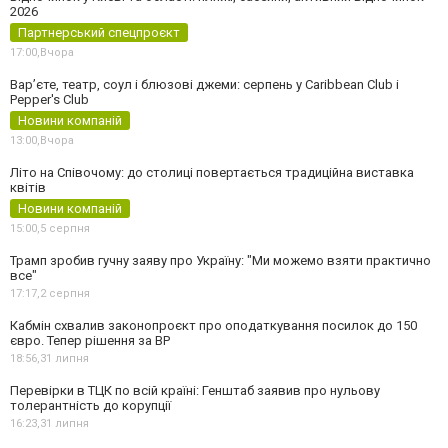
2026
Партнерський спецпроєкт
17:00,
Вчора
Вар’єте, театр, соул і блюзові джеми: серпень у Caribbean Club і
Pepper's Club
Новини компаній
13:00,
Вчора
Літо на Співочому: до столиці повертається традиційна виставка
квітів
Новини компаній
15:00,
5 серпня
Трамп зробив гучну заяву про Україну: "Ми можемо взяти практично
все"
17:17,
2 серпня
Кабмін схвалив законопроєкт про оподаткування посилок до 150
євро. Тепер рішення за ВР
18:56,
31 липня
Перевірки в ТЦК по всій країні: Генштаб заявив про нульову
толерантність до корупції
16:23,
31 липня