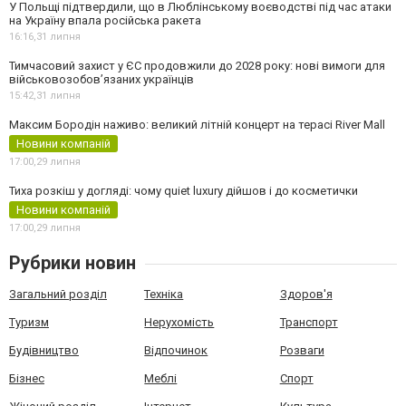
У Польщі підтвердили, що в Люблінському воєводстві під час атаки
на Україну впала російська ракета
16:16,
31 липня
Тимчасовий захист у ЄС продовжили до 2028 року: нові вимоги для
військовозобов’язаних українців
15:42,
31 липня
Максим Бородін наживо: великий літній концерт на терасі River Mall
Новини компаній
17:00,
29 липня
Тиха розкіш у догляді: чому quiet luxury дійшов і до косметички
Новини компаній
17:00,
29 липня
Рубрики новин
Загальний розділ
Техніка
Здоров'я
Туризм
Нерухомість
Транспорт
Будівництво
Відпочинок
Розваги
Бізнес
Меблі
Спорт