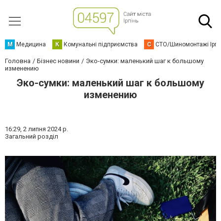
М
Медицина
К
Комунальні підприємства
С
СТО/Шиномонтажі Ірп
Головна
Бізнес новини
Эко-сумки: маленький шаг к большому
изменению
Эко-сумки: маленький шаг к большому
изменению
16:29,
2 липня 2024 р.
Загальний розділ