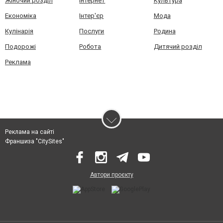
Жіночий розділ
Інтернет
Культура
Економіка
Інтер'єр
Мода
Кулінарія
Послуги
Родина
Подорожі
Робота
Дитячий розділ
Реклама
Реклама на сайті
Франшиза "CitySites"
Автори проєкту