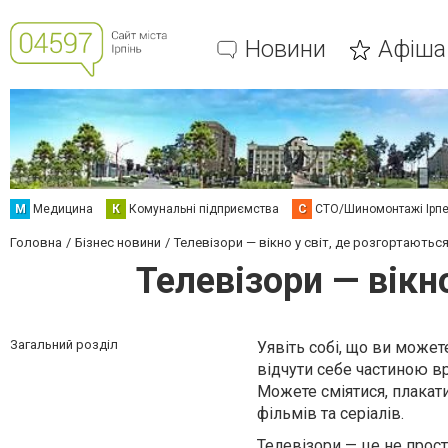
Новини
Афіша
М
Медицина
К
Комунальні підприємства
С
СТО/Шиномонтажі Ірп
Головна
Бізнес новини
Телевізори — вікно у світ, де розгортаються 
Телевізори — вікно
Загальний розділ
Уявіть собі, що ви может
відчути себе частиною вр
Можете сміятися, плакат
фільмів та серіалів.
Телевізори
— це не прост