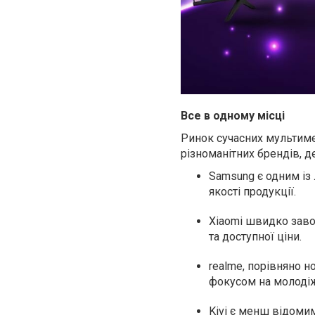
Все в одному місці
Ринок сучасних мультиме
різноманітних брендів, д
Samsung є одним із 
якості продукції.
Xiaomi швидко заво
та доступної ціни.
realme, порівняно 
фокусом на молодіж
Kivi є менш відоми