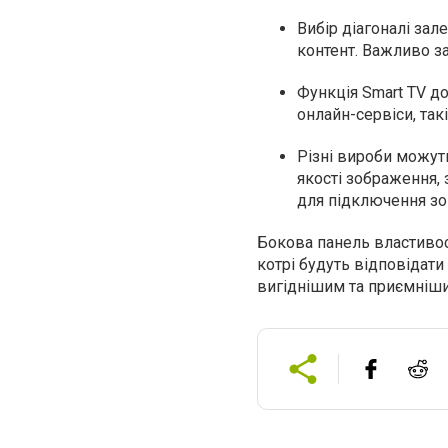
Вибір діагоналі зал
контент. Важливо з
Функція Smart TV до
онлайн-сервіси, такі
Різні вироби можуть
якості зображення, 
для підключення зо
Бокова панель властивос
котрі будуть відповідат
вигіднішим та приємніш