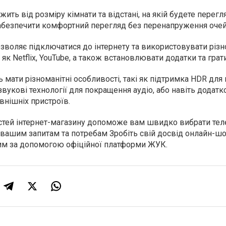
ежить від розміру кімнати та відстані, на якій будете перегл
абезпечити комфортний перегляд без перенапруження очей
зволяє підключатися до інтернету та використовувати різн
 як Netflix, YouTube, а також встановлювати додатки та грати
 мати різноманітні особливості, такі як підтримка HDR для
звукові технології для покращення аудіо, або навіть додатк
внішніх пристроїв.
тей інтернет-магазину допоможе вам швидко вибрати теле
и вашим запитам та потребам Зробіть свій досвід онлайн-ш
им за допомогою офіційної платформи ЖУК.