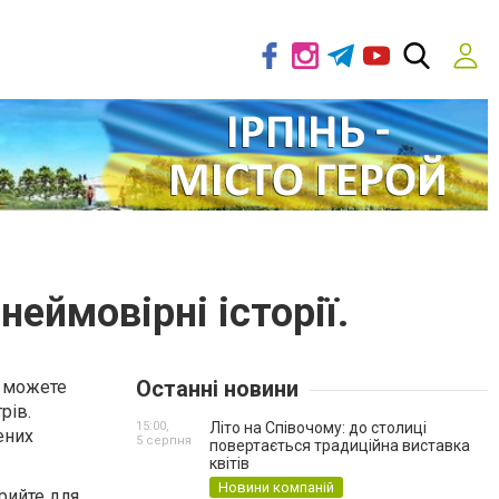
неймовірні історії.
Останні новини
и можете
рів.
15:00,
Літо на Співочому: до столиці
ених
5 серпня
повертається традиційна виставка
квітів
Новини компаній
крийте для