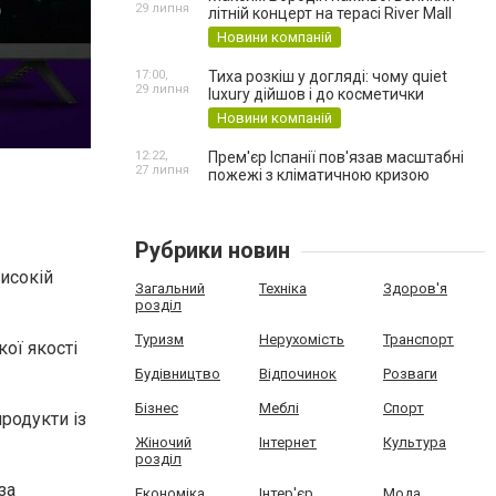
29 липня
літній концерт на терасі River Mall
Новини компаній
17:00,
Тиха розкіш у догляді: чому quiet
29 липня
luxury дійшов і до косметички
Новини компаній
12:22,
Прем'єр Іспанії пов'язав масштабні
27 липня
пожежі з кліматичною кризою
Рубрики новин
високій
Загальний
Техніка
Здоров'я
розділ
Туризм
Нерухомість
Транспорт
ої якості
Будівництво
Відпочинок
Розваги
Бізнес
Меблі
Спорт
родукти із
Жіночий
Інтернет
Культура
розділ
за
Економіка
Інтер'єр
Мода