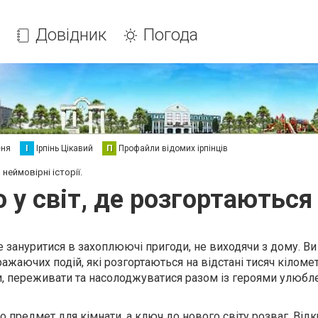
Довідник
Погода
еня
І
Ірпінь Цікавий
П
Профайли відомих ірпінців
неймовірні історії.
 у світ, де розгортаються 
е зануритися в захоплюючі пригоди, не виходячи з дому. В
ажаючих подій, які розгортаються на відстані тисяч кіломет
и, переживати та насолоджуватися разом із героями улюбл
о предмет для кімнати, а ключ до нового світу розваг. Від