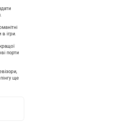
ядати
.
оманітні
 в ігри.
 кращої
ові порти
візори,
опінгу ще