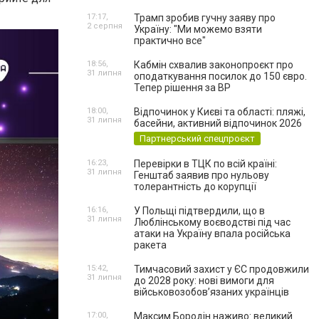
17:17,
Трамп зробив гучну заяву про
2 серпня
Україну: "Ми можемо взяти
практично все"
18:56,
Кабмін схвалив законопроєкт про
31 липня
оподаткування посилок до 150 євро.
Тепер рішення за ВР
18:00,
Відпочинок у Києві та області: пляжі,
31 липня
басейни, активний відпочинок 2026
Партнерський спецпроєкт
16:23,
Перевірки в ТЦК по всій країні:
31 липня
Генштаб заявив про нульову
толерантність до корупції
16:16,
У Польщі підтвердили, що в
31 липня
Люблінському воєводстві під час
атаки на Україну впала російська
ракета
15:42,
Тимчасовий захист у ЄС продовжили
31 липня
до 2028 року: нові вимоги для
військовозобов’язаних українців
17:00,
Максим Бородін наживо: великий