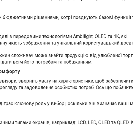
и бюджетними рішеннями, котрі поєднують базові функції 
делі з передовими технологіями Ambilight, OLED та 4K, які
нну якість зображення та унікальний користувацький досві
кожен споживач може знайти продукцію від улюбленої торг
відати всім його потребам та побажанням.
комфорту
евізори, зверніть увагу на характеристики, щоб забезпечит
регляду та задоволення особистих потреб. Ось що побачите
діграє ключову роль у виборі, оскільки він визначає ваші
ізними типами екранів, наприклад: LCD, LED, OLED та QLED.