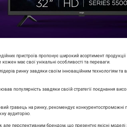
дійних пристроїв пропонує широкий асортимент продукції
е кожен має свої унікальні особливості та переваги.
лідерів ринку завдяки своїм інноваційним технологіям та 
ював популярність завдяки своїй стратегії поєднання висок
новий гравець на ринку, рекомендує конкурентоспроможні п
ну аудиторію.
м, але перспективним брендом, що презентує якісні моделі 