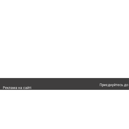
Приєднуйтесь до 
Реклама на сайті
Франшиза "CitySites"
Автори проєкту
Реклама на сайті:
Допускається цит
rek@citysites.ua
тексті обов'язков
розміщення прямо
абзацу в тексті 