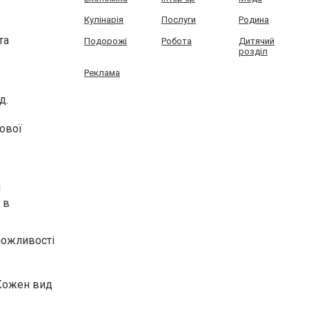
Кулінарія
Послуги
Родина
та
Подорожі
Робота
Дитячий
розділ
Реклама
д.
ової
и
 в
 можливості
 Кожен вид