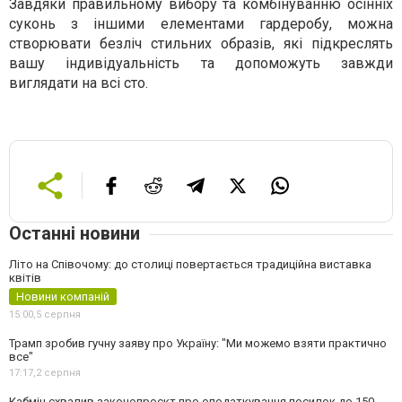
Завдяки правильному вибору та комбінуванню осінніх
суконь з іншими елементами гардеробу, можна
створювати безліч стильних образів, які підкреслять
вашу індивідуальність та допоможуть завжди
виглядати на всі сто.
Останні новини
Літо на Співочому: до столиці повертається традиційна виставка
квітів
Новини компаній
15:00,
5 серпня
Трамп зробив гучну заяву про Україну: "Ми можемо взяти практично
все"
17:17,
2 серпня
Кабмін схвалив законопроєкт про оподаткування посилок до 150