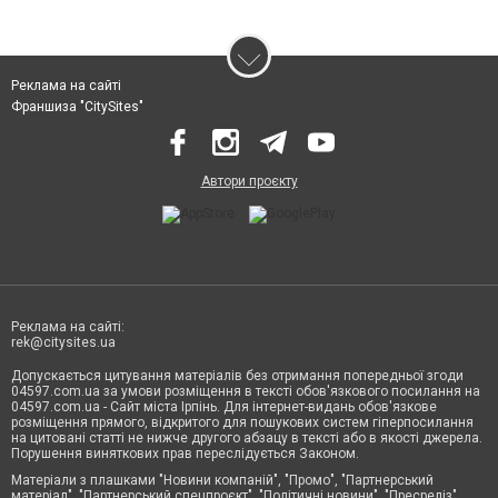
Реклама на сайті
Франшиза "CitySites"
Автори проєкту
Реклама на сайті:
rek@citysites.ua
Допускається цитування матеріалів без отримання попередньої згоди
04597.com.ua за умови розміщення в тексті обов'язкового посилання на
04597.com.ua - Сайт міста Ірпінь. Для інтернет-видань обов'язкове
розміщення прямого, відкритого для пошукових систем гіперпосилання
на цитовані статті не нижче другого абзацу в тексті або в якості джерела.
Порушення виняткових прав переслідується Законом.
Матеріали з плашками "Новини компаній", "Промо", "Партнерський
матеріал", "Партнерський спецпроєкт", "Політичні новини", "Пресреліз",