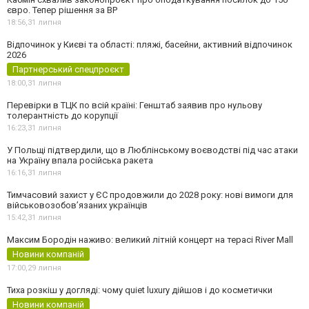
євро. Тепер рішення за ВР
18:56,
31 липня
Відпочинок у Києві та області: пляжі, басейни, активний відпочинок
2026
Партнерський спецпроєкт
18:00,
31 липня
Перевірки в ТЦК по всій країні: Генштаб заявив про нульову
толерантність до корупції
16:23,
31 липня
У Польщі підтвердили, що в Люблінському воєводстві під час атаки
на Україну впала російська ракета
16:16,
31 липня
Тимчасовий захист у ЄС продовжили до 2028 року: нові вимоги для
військовозобов’язаних українців
15:42,
31 липня
Максим Бородін наживо: великий літній концерт на терасі River Mall
Новини компаній
17:00,
29 липня
Тиха розкіш у догляді: чому quiet luxury дійшов і до косметички
Новини компаній