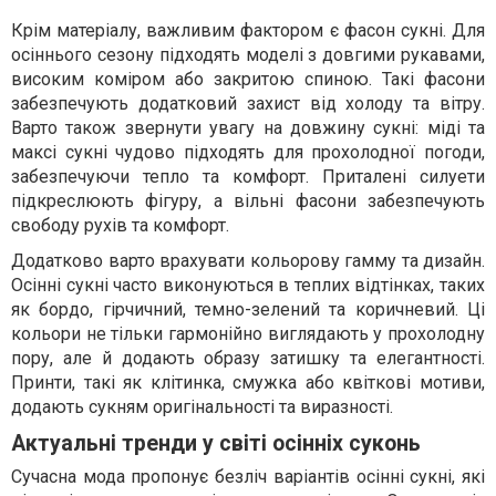
Крім матеріалу, важливим фактором є фасон сукні. Для
осіннього сезону підходять моделі з довгими рукавами,
високим коміром або закритою спиною. Такі фасони
забезпечують додатковий захист від холоду та вітру.
Варто також звернути увагу на довжину сукні: міді та
максі сукні чудово підходять для прохолодної погоди,
забезпечуючи тепло та комфорт. Приталені силуети
підкреслюють фігуру, а вільні фасони забезпечують
свободу рухів та комфорт.
Додатково варто врахувати кольорову гамму та дизайн.
Осінні сукні часто виконуються в теплих відтінках, таких
як бордо, гірчичний, темно-зелений та коричневий. Ці
кольори не тільки гармонійно виглядають у прохолодну
пору, але й додають образу затишку та елегантності.
Принти, такі як клітинка, смужка або квіткові мотиви,
додають сукням оригінальності та виразності.
Актуальні тренди у світі осінніх суконь
Сучасна мода пропонує безліч варіантів осінні сукні, які