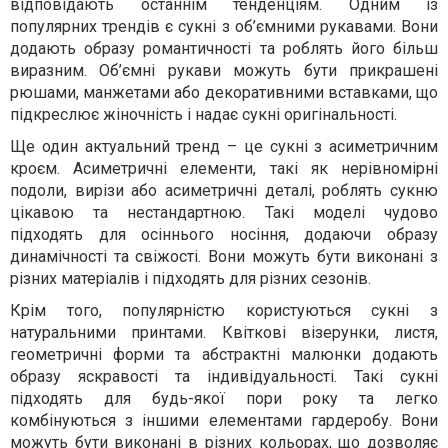
відповідають останнім тенденціям. Одним із
популярних трендів є сукні з об’ємними рукавами. Вони
додають образу романтичності та роблять його більш
виразним. Об’ємні рукави можуть бути прикрашені
рюшами, манжетами або декоративними вставками, що
підкреслює жіночність і надає сукні оригінальності.
Ще один актуальний тренд – це сукні з асиметричним
кроєм. Асиметричні елементи, такі як нерівномірні
подоли, вирізи або асиметричні деталі, роблять сукню
цікавою та нестандартною. Такі моделі чудово
підходять для осіннього носіння, додаючи образу
динамічності та свіжості. Вони можуть бути виконані з
різних матеріалів і підходять для різних сезонів.
Крім того, популярністю користуються сукні з
натуральними принтами. Квіткові візерунки, листя,
геометричні форми та абстрактні малюнки додають
образу яскравості та індивідуальності. Такі сукні
підходять для будь-якої пори року та легко
комбінуються з іншими елементами гардеробу. Вони
можуть бути виконані в різних кольорах, що дозволяє