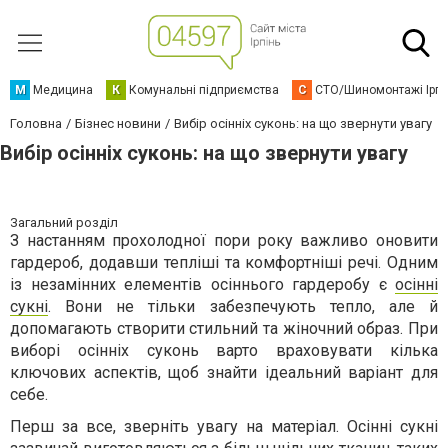
М
Медицина
К
Комунальні підприємства
С
СТО/Шиномонтажі Ірп
Головна
Бізнес новини
Вибір осінніх суконь: на що звернути увагу
Вибір осінніх суконь: на що звернути увагу
Загальний розділ
З настанням прохолодної пори року важливо оновити
гардероб, додавши тепліші та комфортніші речі. Одним
із незамінних елементів осіннього гардеробу є
осінні
сукні
. Вони не тільки забезпечують тепло, але й
допомагають створити стильний та жіночний образ. При
виборі осінніх суконь варто враховувати кілька
ключових аспектів, щоб знайти ідеальний варіант для
себе.
Перш за все, зверніть увагу на матеріал. Осінні сукні