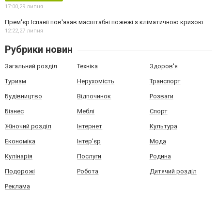
17:00,
29 липня
Прем'єр Іспанії пов'язав масштабні пожежі з кліматичною кризою
12:22,
27 липня
Рубрики новин
Загальний розділ
Техніка
Здоров'я
Туризм
Нерухомість
Транспорт
Будівництво
Відпочинок
Розваги
Бізнес
Меблі
Спорт
Жіночий розділ
Інтернет
Культура
Економіка
Інтер'єр
Мода
Кулінарія
Послуги
Родина
Подорожі
Робота
Дитячий розділ
Реклама