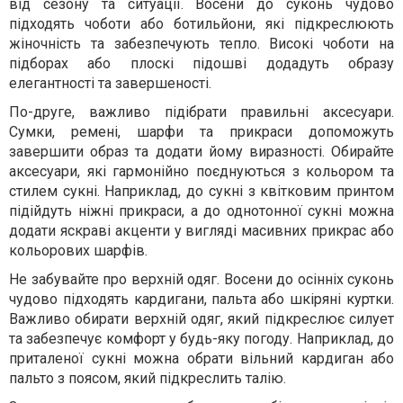
від сезону та ситуації. Восени до суконь чудово
підходять чоботи або ботильйони, які підкреслюють
жіночність та забезпечують тепло. Високі чоботи на
підборах або плоскі підошві додадуть образу
елегантності та завершеності.
По-друге, важливо підібрати правильні аксесуари.
Сумки, ремені, шарфи та прикраси допоможуть
завершити образ та додати йому виразності. Обирайте
аксесуари, які гармонійно поєднуються з кольором та
стилем сукні. Наприклад, до сукні з квітковим принтом
підійдуть ніжні прикраси, а до однотонної сукні можна
додати яскраві акценти у вигляді масивних прикрас або
кольорових шарфів.
Не забувайте про верхній одяг. Восени до осінніх суконь
чудово підходять кардигани, пальта або шкіряні куртки.
Важливо обирати верхній одяг, який підкреслює силует
та забезпечує комфорт у будь-яку погоду. Наприклад, до
приталеної сукні можна обрати вільний кардиган або
пальто з поясом, який підкреслить талію.