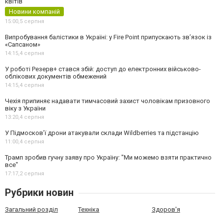
квітів
Новини компаній
15:00,
5 серпня
Випробування балістики в Україні: у Fire Point припускають зв’язок із
«Сапсаном»
14:15,
4 серпня
У роботі Резерв+ стався збій: доступ до електронних військово-
облікових документів обмежений
14:15,
4 серпня
Чехія припиняє надавати тимчасовий захист чоловікам призовного
віку з України
13:20,
4 серпня
У Підмосков’ї дрони атакували склади Wildberries та підстанцію
11:00,
4 серпня
Трамп зробив гучну заяву про Україну: "Ми можемо взяти практично
все"
17:17,
2 серпня
Рубрики новин
Загальний розділ
Техніка
Здоров'я