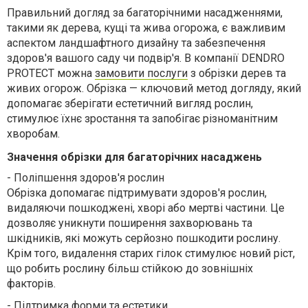
Правильний догляд за багаторічними насадженнями,
такими як дерева, кущі та жива огорожа, є важливим
аспектом ландшафтного дизайну та забезпечення
здоров'я вашого саду чи подвір'я. В компанії
DENDRO
PROTECT
можна
замовити послуги
з обрізки дерев та
живих огорож. Обрізка — ключовий метод догляду, який
допомагає зберігати естетичний вигляд рослин,
стимулює їхнє зростання та запобігає різноманітним
хворобам.
Значення обрізки для багаторічних насаджень
-
Поліпшення здоров'я рослин
Обрізка допомагає підтримувати здоров'я рослин,
видаляючи пошкоджені, хворі або мертві частини. Це
дозволяє уникнути поширення захворювань та
шкідників, які можуть серйозно пошкодити рослину.
Крім того, видалення старих гілок стимулює новий ріст,
що робить рослину більш стійкою до зовнішніх
факторів.
-
Підтримка форми та естетики