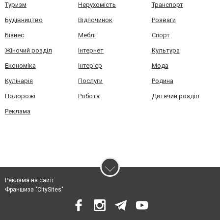
Туризм
Нерухомість
Транспорт
Будівництво
Відпочинок
Розваги
Бізнес
Меблі
Спорт
Жіночий розділ
Інтернет
Культура
Економіка
Інтер'єр
Мода
Кулінарія
Послуги
Родина
Подорожі
Робота
Дитячий розділ
Реклама
Реклама на сайті
Франшиза "CitySites"