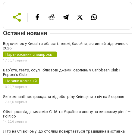
Останні новини
Відпочинок у Києві та області: пляжі, басейни, активний відпочинок
2026
Партнерський спецпроєкт
17:00,
7 серпня
Вар’єте, театр, соул і блюзові джеми: серпень у Caribbean Club і
Pepper's Club
Новини компаній
13:00,
7 серпня
Які компанії постраждали від обстрілу Київщини в ніч на 5 серпня
17:45,
6 серпня
Обмін розвідданими між США та Україною знову на високому рівні —
Politico
14:20,
6 серпня
Літо на Співочому: до столиці повертається традиційна виставка