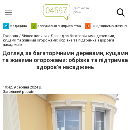
М
Медицина
К
Комунальні підприємства
С
СТО/Шиномонтажі Ірп
Головна
Бізнес новини
Догляд за багаторічними деревами,
кущами та живими огорожами: обрізка та підтримка здоров'я
насаджень
Догляд за багаторічними деревами, кущами
та живими огорожами: обрізка та підтримка
здоров'я насаджень
19:42,
9 серпня 2024 р.
Загальний розділ