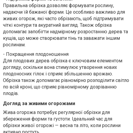
Правильна обрізка дозволяє формувати рослину,
надаючи їй бажаної форми. Це особливо важливо для
живих огорож, які часто обрізають, щоб підтримувати
чіткі контури та акуратний вигляд. Також обрізка
допомагає запобігти надмірному розростанню дерев та
кущів, що може створювати тінь та заважати іншим
рослинам.
-
Покращення плодоношення
Для плодових дерев обрізка є ключовим елементом
догляду, оскільки вона стимулює утворення нових
плодоносних гілок і сприяє збільшенню врожаю.
Обрізка також допомагає рівномірно розподілити світло
по всій кроні, що сприяє рівномірному дозріванню
плодів.
Догляд за живими огорожами
Жива огорожа потребує регулярної обрізки для
збереження форми та густоти. Ідеальний час для
обрізки живої огорожі — весна та літо, коли рослини
активно ростуть.