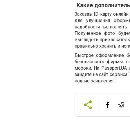
Какие дополнитель
Заказав ID-карту онлайн
для улучшения оформл
надобности выполнять
Полученное фото будет
выглядеть привлекательн
правильно хранить и испо
Быстрое оформление бе
безопасность фирмы п
мороки. На Passport.UA
зайдите на сайт сервиса.
подаче заявления.