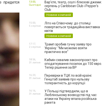
е придется
13:00,
Вар’єте, театр, соул і блюзові джеми:
Сьогодні
серпень у Caribbean Club і Pepper's
Club
Новини компаній
15:00,
Літо на Співочому: до столиці
5 серпня
повертається традиційна виставка
квітів
Новини компаній
17:17,
Трамп зробив гучну заяву про
2 серпня
Україну: "Ми можемо взяти
практично все"
18:56,
Кабмін схвалив законопроєкт про
31 липня
оподаткування посилок до 150 євро.
Тепер рішення за ВР
16:23,
Перевірки в ТЦК по всій країні:
31 липня
Генштаб заявив про нульову
толерантність до корупції
16:16,
У Польщі підтвердили, що в
31 липня
Люблінському воєводстві під час
атаки на Україну впала російська
ракета