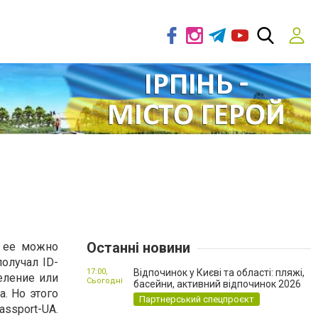
Останні новини
е ее можно
получал ID-
17:00,
Відпочинок у Києві та області: пляжі,
деление или
Сьогодні
басейни, активний відпочинок 2026
. Но этого
Партнерський спецпроєкт
ssport-UA.