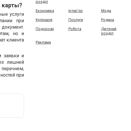
розділ
D карты?
Економіка
Інтер'єр
Мода
ные услуги
Кулінарія
Послуги
Родина
пании при
документ.
Подорожі
Робота
Дитячий
ртам, но и
розділ
чат клиента
Реклама
и заявки и
ез лишней
 перечнем,
жностей при