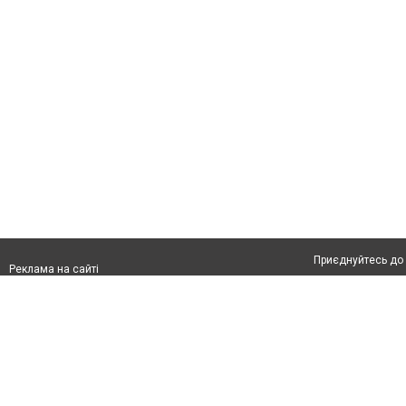
Приєднуйтесь до 
Реклама на сайті
Франшиза "CitySites"
Автори проєкту
Реклама на сайті:
Допускається цит
rek@citysites.ua
тексті обов'язков
розміщення прямо
абзацу в тексті 