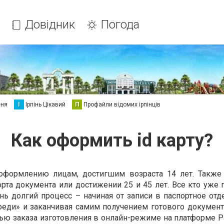
Довідник
Погода
еня
І
Ірпінь Цікавий
П
Профайли відомих ірпінців
Как оформить id карту?
к оформлению лицам, достигшим возраста 14 лет. Такж
орта документа или достижении 25 и 45 лет. Все кто уже 
чень долгий процесс – начиная от записи в паспортное от
еди» и заканчивая самим получением готового документа
ью заказа изготовления в онлайн-режиме на платформе Рa