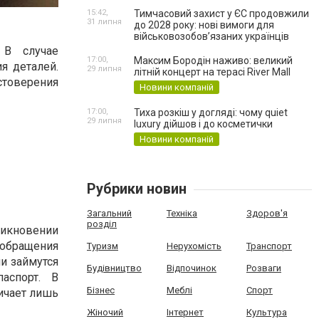
15:42,
Тимчасовий захист у ЄС продовжили
31 липня
до 2028 року: нові вимоги для
військовозобов’язаних українців
 В случае
17:00,
Максим Бородін наживо: великий
я деталей.
29 липня
літній концерт на терасі River Mall
стоверения
Новини компаній
17:00,
Тиха розкіш у догляді: чому quiet
29 липня
luxury дійшов і до косметички
Новини компаній
Рубрики новин
Загальний
Техніка
Здоров'я
розділ
икновении
обращения
Туризм
Нерухомість
Транспорт
и займутся
Будівництво
Відпочинок
Розваги
аспорт. В
Бізнес
Меблі
Спорт
ичает лишь
Жіночий
Інтернет
Культура