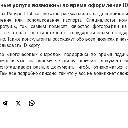
ные услуги возможны во время оформления I
 на Passport UA, вы можете рассчитывать на дополнитель
ения или использования паспорта. Специалисты ком
 ретушь, тем самым повысят качество фотографии на 
 не только соответствовать государственным станда
о. Также консультанты расскажут обо всех нюансах и нау
льзовать ID-карту.
з многочасовых очередей, поддержка во время подач
омогли уже ни одному человеку получить документ б
 изготавливают разные документы, чтобы ознакомиться с
 Там все подробно описано, так что у вас не возникнет сло