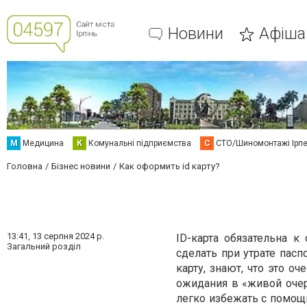
Новини
Афіша
М
Медицина
К
Комунальні підприємства
С
СТО/Шиномонтажі Ірп
Головна
Бізнес новини
Как оформить id карту?
13:41,
13 серпня 2024 р.
ID-карта обязательна 
Загальний розділ
сделать при утрате пасп
карту, знают, что это о
ожидания в «живой очер
легко избежать с помощ