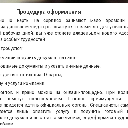
Процедура оформления
ие id карты
на сервисе занимает мало времени.
ния данных менеджеры свяжутся с вами до для уточнени
15 рабочих дней, вы уже станете владельцем нового удо
ез особых трудностей.
 требуется:
желании получить документ на сайте;
ходимые документы и указать личные данные;
 для изготовления ID-карты;
у и услуги компании.
ментов и прайс можно на онлайн-площадке. При возн
ты помогут пользователям. Главное преимущество 
не придется идти в официальные органы. Специалисты сам
ается лишь оплатить услугу и получить готовый п
ого документа не стоит сомневаться, ведь фирма сотрудн
жбами.