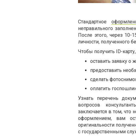
Стандартное
оформлен
неправильного заполне
После этого, через 10-
личности, полученного б
Чтобы получить ID-карту,
оставить заявку о 
предоставить необ
сделать фотоснимок
оплатить госпошлин
Узнать перечень доку
вопросов консультан
заключается в том, что 
оформлением, вам ост
оригинальности полученн
с государственными слу