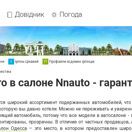
Довідник
Погода
еня
І
Ірпінь Цікавий
П
Профайли відомих ірпінців
чества
о в салоне Nnauto - гаран
тся широкий ассортимент подержанных автомобилей, что
 которую вы давно хотели. Можно не переживать и уверен
оящий автомобиль, потому что все модели в автосалоне -
нтированы, прозрачны. В отличие от частных продавцов, 
алон Одесса
— это место, в котором предоставлен шир