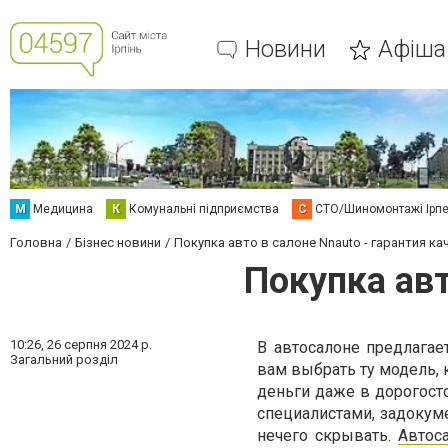
Новини
Афіша
М
Медицина
К
Комунальні підприємства
С
СТО/Шиномонтажі Ірп
Головна
Бізнес новини
Покупка авто в салоне Nnauto - гарантия ка
Покупка авт
10:26,
26 серпня 2024 р.
В автосалоне предлагае
Загальний розділ
вам выбрать ту модель,
деньги даже в дорогост
специалистами, задокуме
нечего скрывать.
Автос