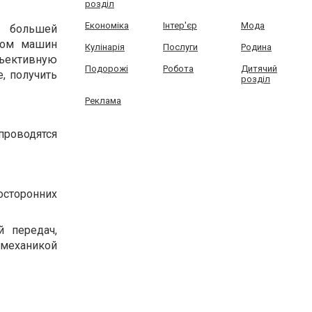
розділ
Економіка
Інтер'єр
Мода
с большей
емом машин
Кулінарія
Послуги
Родина
бъективную
Подорожі
Робота
Дитячий
, получить
розділ
Реклама
проводятся
осторонних
й передач,
 механикой