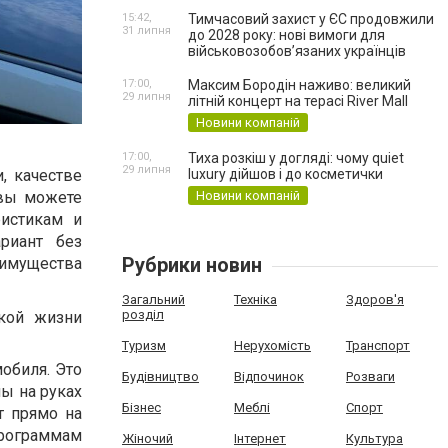
15:42,
Тимчасовий захист у ЄС продовжили
31 липня
до 2028 року: нові вимоги для
військовозобов’язаних українців
17:00,
Максим Бородін наживо: великий
29 липня
літній концерт на терасі River Mall
Новини компаній
17:00,
Тиха розкіш у догляді: чому quiet
29 липня
, качестве
luxury дійшов і до косметички
 вы можете
Новини компаній
ристикам и
риант без
Рубрики новин
еимущества
Загальний
Техніка
Здоров'я
розділ
кой жизни
Туризм
Нерухомість
Транспорт
обиля. Это
Будівництво
Відпочинок
Розваги
ы на руках
Бізнес
Меблі
Спорт
т прямо на
программам
Жіночий
Інтернет
Культура