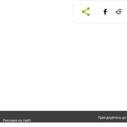
Приєднуйтесь до 
Реклама на сайті
Франшиза "CitySites"