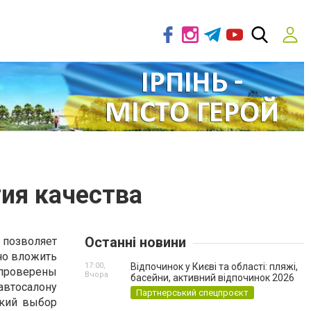
тия качества
Останні новини
 позволяет
но вложить
17:00,
Відпочинок у Києві та області: пляжі,
 проверены
Вчора
басейни, активний відпочинок 2026
автосалону
Партнерський спецпроєкт
окий выбор