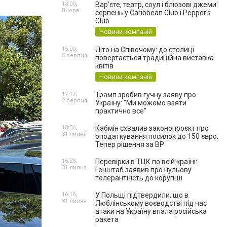
13:00,
Вар’єте, театр, соул і блюзові джеми:
Вчора
серпень у Caribbean Club і Pepper's
Club
Новини компаній
15:00,
Літо на Співочому: до столиці
5 серпня
повертається традиційна виставка
квітів
Новини компаній
17:17,
Трамп зробив гучну заяву про
2 серпня
Україну: "Ми можемо взяти
практично все"
18:56,
Кабмін схвалив законопроєкт про
31 липня
оподаткування посилок до 150 євро.
Тепер рішення за ВР
16:23,
Перевірки в ТЦК по всій країні:
31 липня
Генштаб заявив про нульову
толерантність до корупції
16:16,
У Польщі підтвердили, що в
31 липня
Люблінському воєводстві під час
атаки на Україну впала російська
ракета