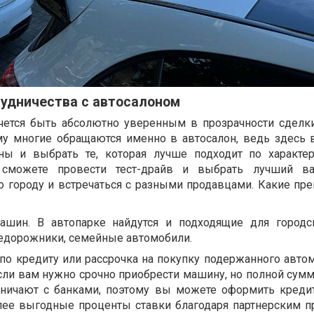
удничества с автосалоном
чется быть абсолютно уверенным в прозрачности сделки
у многие обращаются именно в автосалон, ведь здесь
ы и выбрать те, которая лучше подходит по характе
сможете провести тест-драйв и выбрать лучший ва
о городу и встречаться с разными продавцами. Какие пр
шин. В автопарке найдутся и подходящие для городс
недорожники, семейные автомобили.
по кредиту или рассрочка на покупку подержанного автом
сли вам нужно срочно приобрести машину, но полной сумм
дничают с банками, поэтому вы можете оформить креди
олее выгодные проценты ставки благодаря партнерским 