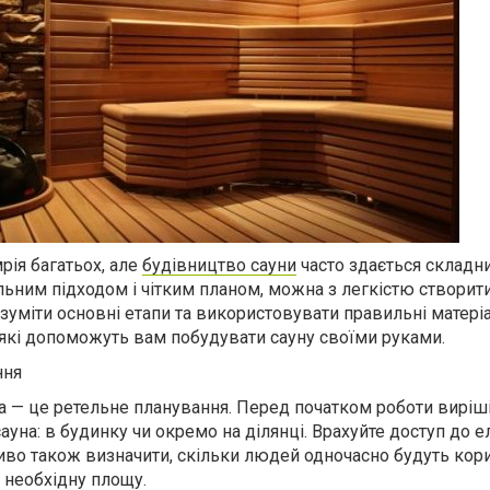
рія багатьох, але
будівництво сауни
часто здається складн
льним підходом і чітким планом, можна з легкістю створит
зуміти основні етапи та використовувати правильні матеріа
 які допоможуть вам побудувати сауну своїми руками.
ння
 — це ретельне планування. Перед початком роботи виріші
уна: в будинку чи окремо на ділянці. Врахуйте доступ до е
ливо також визначити, скільки людей одночасно будуть кор
 необхідну площу.