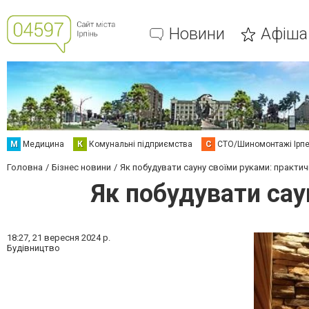
Новини
Афіша
М
Медицина
К
Комунальні підприємства
С
СТО/Шиномонтажі Ірп
Головна
Бізнес новини
Як побудувати сауну своїми руками: практич
Як побудувати сау
18:27,
21 вересня 2024 р.
Будівництво