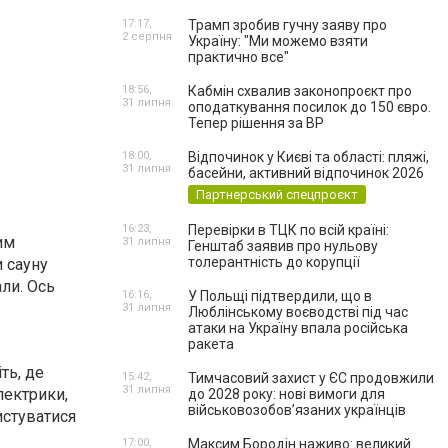
17:17,
Трамп зробив гучну заяву про
2 серпня
Україну: "Ми можемо взяти
практично все"
18:56,
Кабмін схвалив законопроєкт про
31 липня
оподаткування посилок до 150 євро.
Тепер рішення за ВР
18:00,
Відпочинок у Києві та області: пляжі,
31 липня
басейни, активний відпочинок 2026
Партнерський спецпроєкт
16:23,
Перевірки в ТЦК по всій країні:
им
31 липня
Генштаб заявив про нульову
толерантність до корупції
и сауну
ли. Ось
16:16,
У Польщі підтвердили, що в
31 липня
Люблінському воєводстві під час
атаки на Україну впала російська
ракета
ть, де
15:42,
Тимчасовий захист у ЄС продовжили
31 липня
лектрики,
до 2028 року: нові вимоги для
військовозобов’язаних українців
истуватися
17:00,
Максим Бородін наживо: великий