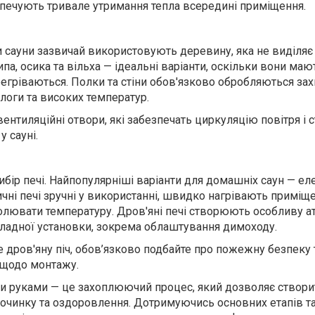
зпечують тривале утримання тепла всередині приміщення.
 сауни зазвичай використовують деревину, яка не виділяє
па, осика та вільха — ідеальні варіанти, оскільки вони маю
регріваються. Полки та стіни обов'язково обробляються за
логи та високих температур.
вентиляційні отвори, які забезпечать циркуляцію повітря і 
 сауні.
ір печі. Найпопулярніші варіанти для домашніх саун — ел
ричні печі зручні у використанні, швидко нагрівають приміще
лювати температуру. Дров'яні печі створюють особливу а
ладної установки, зокрема облаштування димоходу.
 дров'яну піч, обов’язково подбайте про пожежну безпеку 
 щодо монтажу.
и руками — це захоплюючий процес, який дозволяє створи
починку та оздоровлення. Дотримуючись основних етапів т