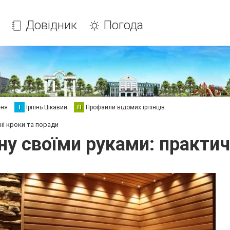
Довідник
Погода
еня
І
Ірпінь Цікавий
П
Профайли відомих ірпінців
ні кроки та поради
ну своїми руками: практич