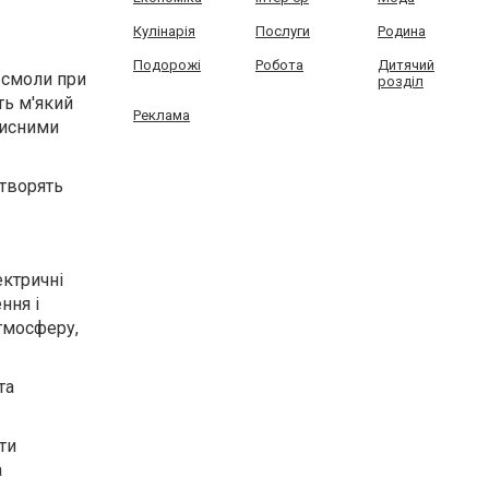
Кулінарія
Послуги
Родина
Подорожі
Робота
Дитячий
 смоли при
розділ
ть м'який
Реклама
хисними
створять
ектричні
ння і
тмосферу,
та
ти
а