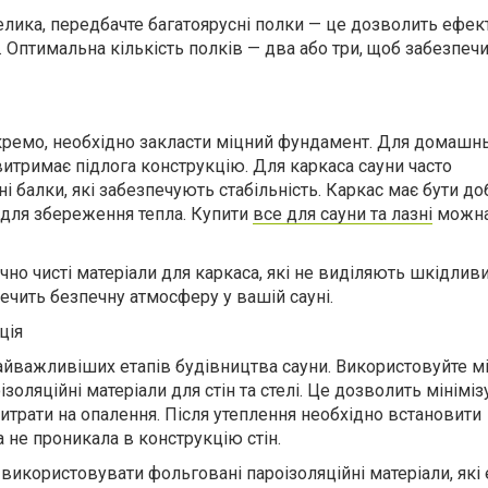
лика, передбачте багатоярусні полки — це дозволить ефе
 Оптимальна кількість полків — два або три, щоб забезпечи
кремо, необхідно закласти міцний фундамент. Для домашнь
витримає підлога конструкцію. Для каркаса сауни часто
 балки, які забезпечують стабільність. Каркас має бути до
 для збереження тепла. Купити
все для сауни та лазні
можна
чно чисті матеріали для каркаса, які не виділяють шкідлив
печить безпечну атмосферу у вашій сауні.
ція
найважливіших етапів будівництва сауни. Використовуйте м
ізоляційні матеріали для стін та стелі. Це дозволить мінімі
витрати на опалення. Після утеплення необхідно встановити
 не проникала в конструкцію стін.
 використовувати фольговані пароізоляційні матеріали, як