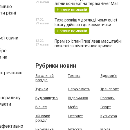
29 липня
літній концерт на терасі River Mall
ктивно
Новини компаній
ти різні
17:00,
Тиха розкіш у догляді: чому quiet
29 липня
luxury дійшов і до косметички
Новини компаній
ої сауни
12:22,
Прем'єр Іспанії пов'язав масштабні
27 липня
пожежі з кліматичною кризою
бре
 на
Рубрики новин
их речовин
Загальний
Техніка
Здоров'я
розділ
Туризм
Нерухомість
Транспорт
інеральну
Будівництво
Відпочинок
Розваги
зувати
Бізнес
Меблі
Спорт
Жіночий
Інтернет
Культура
розділ
і ефективно
Економіка
Інтер'єр
Мода