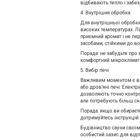
відбивають тепло і забе
4. Внутрішня обробка
Для внутрішньої обробки
високих температурах. Ли
приємний аромат і не пе
засобами, стійкими до во
Порада: не забудьте про 
комфортний мікроклімат у
5. Вибір печі
Важливим моментом є виб
або дров'яні печі. Елект
дозволяють точно контро
але потребують більш ск
Порада: якщо ви обираєте
дотримуйтесь інструкцій
Будівництво сауни своїм
особистий оазис для від