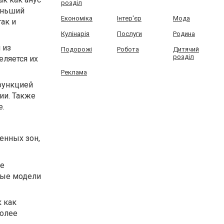
розділ
еньший
Економіка
Інтер'єр
Мода
ак и
Кулінарія
Послуги
Родина
 из
Подорожі
Робота
Дитячий
розділ
еляется их
Реклама
функцией
ии. Также
е.
генных зон,
ые
ные модели
 как
более