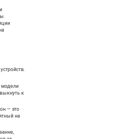
и
ы.
яции
на
устройств.
с модели
ивыкнуть к
он — это
ятный на
ванне,
од за