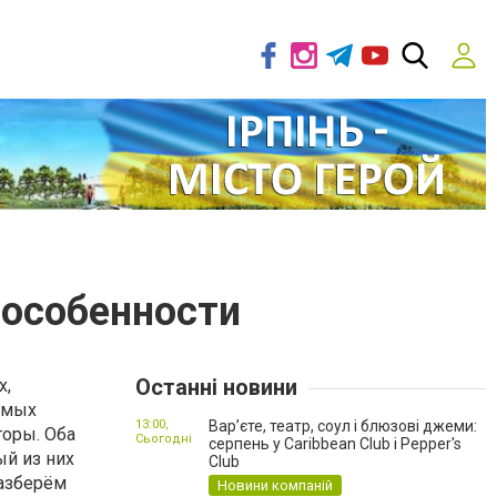
 особенности
Останні новини
х,
амых
13:00,
Вар’єте, театр, соул і блюзові джеми:
оры. Оба
Сьогодні
серпень у Caribbean Club і Pepper's
ый из них
Club
разберём
Новини компаній