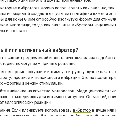
я стимуляции зоны G и других эрогенных зон.
екоторые вибраторы можно использовать как анально, так 
инство моделей создаются с учётом специфики каждой зон
ры для зоны G имеют особую изогнутую форму для стимул
ков влагалища, тогда как анальные вибраторы нацелены 
са и простаты.
ный или вагинальный вибратор?
 от ваших предпочтений и опыта использования подобных 
которые помогут вам принять решение:
 вы впервые покупаете интимную игрушку, лучше начать 
 регулировкой интенсивности вибрации. Это позволит пр
и комфортный режим стимуляции.
те внимание на качество материалов. Медицинский силик
пасных материалов для интимных игрушек. Он мягкий, при
т аллергических реакций.
ания. Если планируете использовать
вибратор
в душе или 
ницаемую модель. Это не только удобно, но и облегчит ух