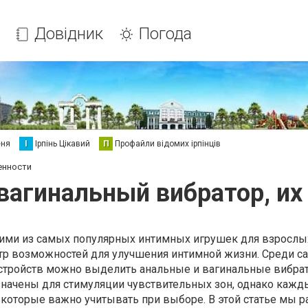
Довідник
Погода
еня
І
Ірпінь Цікавий
П
Профайли відомих ірпінців
енности
вагинальный вибратор, их
ими из самых популярных интимных игрушек для взрослы
тр возможностей для улучшения интимной жизни. Среди с
стройств можно выделить анальные и вагинальные вибрат
значены для стимуляции чувствительных зон, однако кажд
 которые важно учитывать при выборе. В этой статье мы 