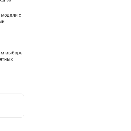
 модели с
ми
ном выборе
иятных