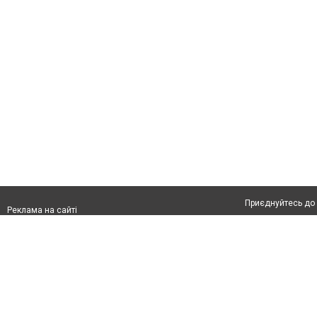
Приєднуйтесь до 
Реклама на сайті
Франшиза "CitySites"
Автори проєкту
Реклама на сайті:
Допускається цит
rek@citysites.ua
тексті обов'язков
розміщення прямо
абзацу в тексті 