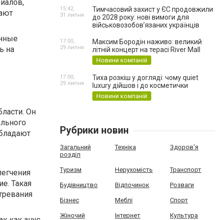
иалов,
15:42,
Тимчасовий захист у ЄС продовжили
вают
31 липня
до 2028 року: нові вимоги для
військовозобов’язаних українців
енные
17:00,
Максим Бородін наживо: великий
29 липня
ь на
літній концерт на терасі River Mall
Новини компаній
17:00,
Тиха розкіш у догляді: чому quiet
29 липня
luxury дійшов і до косметички
Новини компаній
ласти. Он
ального
Рубрики новин
обладают
Загальний
Техніка
Здоров'я
розділ
Туризм
Нерухомість
Транспорт
легчения
е. Такая
Будівництво
Відпочинок
Розваги
стревания
Бізнес
Меблі
Спорт
Жіночий
Інтернет
Культура
ак как анус