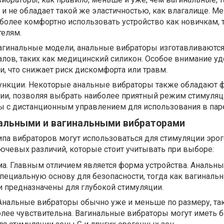
 и не обладает такой же эластичностью, как влагалище. М
более комфортно использовать устройство как новичкам, т
елям.
вагинальные модели, анальные вибраторы изготавливаются
лов, таких как медицинский силикон. Особое внимание уд
ти, что снижает риск дискомфорта или травм.
нкции. Некоторые анальные вибраторы также обладают 
ии, позволяя выбрать наиболее приятный режим стимуляц
 с дистанционным управлением для использования в пар
альными и вагинальными вибраторами
 типа вибраторов могут использоваться для стимуляции эро
ючевых различий, которые стоит учитывать при выборе:
а. Главным отличием является форма устройства. Анальн
пециальную основу для безопасности, тогда как вагиналь
 предназначены для глубокой стимуляции.
Анальные вибраторы обычно уже и меньше по размеру, так
олее чувствительна. Вагинальные вибраторы могут иметь 