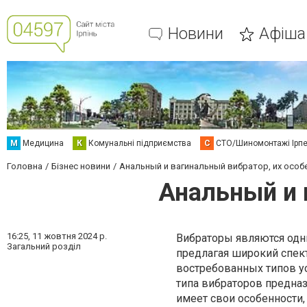
Новини
Афіша
М
Медицина
К
Комунальні підприємства
С
СТО/Шиномонтажі Ірп
Головна
Бізнес новини
Анальный и вагинальный вибратор, их особ
Анальный и 
16:25,
11 жовтня 2024 р.
Вибраторы являются одн
Загальний розділ
предлагая широкий спек
востребованных типов у
типа вибраторов предна
имеет свои особенности,