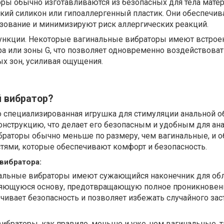
ры обычно изготавливаются из безопасных для тела матер
кий силикон или гипоаллергенный пластик. Они обеспечи
зование и минимизируют риск аллергических реакций.
нкции. Некоторые вагинальные вибраторы имеют встро
а или зоны G, что позволяет одновременно воздействоват
х зон, усиливая ощущения.
 вибратор?
о специализированная игрушка для стимуляции анальной об
онструкцию, что делает его безопасным и удобным для ан
ибраторы обычно меньше по размеру, чем вагинальные, и 
тями, которые обеспечивают комфорт и безопасность.
вибратора:
нальные вибраторы имеют сужающийся наконечник для об
яющуюся основу, предотвращающую полное проникновени
чивает безопасность и позволяет избежать случайного за
ибраторы, как правило, меньше и уже, чем вагинальные, т