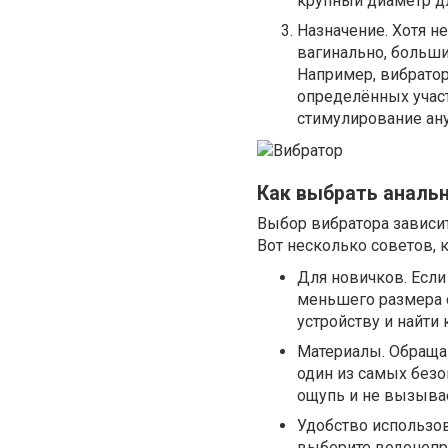
крупный диаметр дл
Назначение. Хотя н
вагинально, больш
Например, вибрато
определённых участ
стимулирование ану
Как выбрать аналь
Выбор вибратора зависит
Вот несколько советов, 
Для новичков. Если
меньшего размера с
устройству и найт
Материалы. Обращай
один из самых безо
ощупь и не вызывае
Удобство использов
выберите водонепро