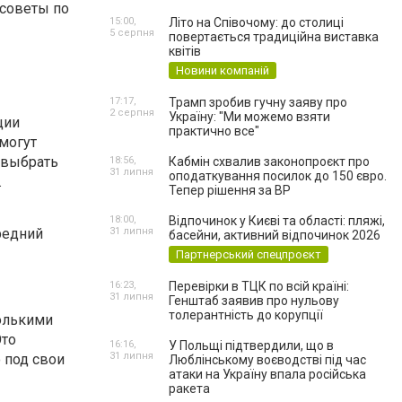
 советы по
15:00,
Літо на Співочому: до столиці
5 серпня
повертається традиційна виставка
квітів
Новини компаній
17:17,
Трамп зробив гучну заяву про
2 серпня
Україну: "Ми можемо взяти
ции
практично все"
 могут
 выбрать
18:56,
Кабмін схвалив законопроєкт про
31 липня
оподаткування посилок до 150 євро.
.
Тепер рішення за ВР
18:00,
Відпочинок у Києві та області: пляжі,
редний
31 липня
басейни, активний відпочинок 2026
Партнерський спецпроєкт
16:23,
Перевірки в ТЦК по всій країні:
31 липня
Генштаб заявив про нульову
толерантність до корупції
олькими
Это
16:16,
У Польщі підтвердили, що в
31 липня
 под свои
Люблінському воєводстві під час
атаки на Україну впала російська
ракета