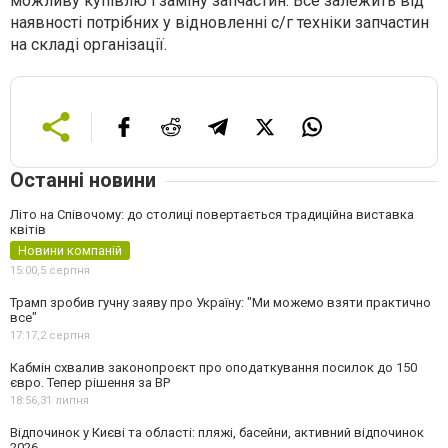
можливу купівлю і заміну запчастин. Все залежить від
наявності потрібних у відновленні с/г техніки запчастин
на складі організації.
Останні новини
Літо на Співочому: до столиці повертається традиційна виставка
квітів
Новини компаній
15:00,
5 серпня
Трамп зробив гучну заяву про Україну: "Ми можемо взяти практично
все"
17:17,
2 серпня
Кабмін схвалив законопроєкт про оподаткування посилок до 150
євро. Тепер рішення за ВР
18:56,
31 липня
Відпочинок у Києві та області: пляжі, басейни, активний відпочинок
2026