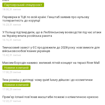
Партнерський спецпроєкт
18:00,
31 липня
Перевірки в ТЦК по всій країні: Генштаб заявив про нульову
толерантність до корупції
16:23,
31 липня
У Польщі підтвердили, що в Люблінському воєводстві під час атаки
на Україну впала російська ракета
16:16,
31 липня
Тимчасовий захист у ЄС продовжили до 2028 року: нові вимоги для
військовозобов’язаних українців
15:42,
31 липня
Максим Бородін наживо: великий літній концерт на терасі River Mall
Новини компаній
17:00,
29 липня
Тиха розкіш у догляді: чому quiet luxury дійшов і до косметички
Новини компаній
17:00,
29 липня
Прем'єр Іспанії пов'язав масштабні пожежі з кліматичною кризою
12:22,
27 липня