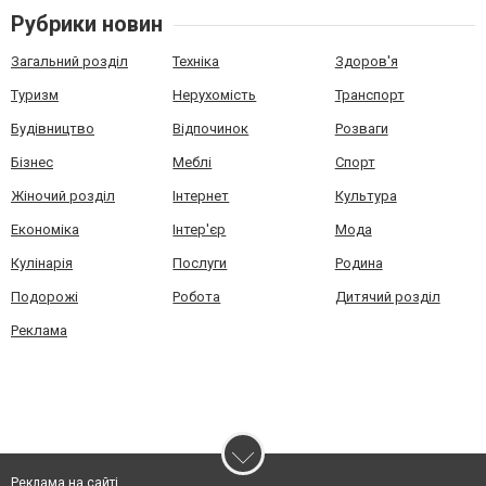
Рубрики новин
Загальний розділ
Техніка
Здоров'я
Туризм
Нерухомість
Транспорт
Будівництво
Відпочинок
Розваги
Бізнес
Меблі
Спорт
Жіночий розділ
Інтернет
Культура
Економіка
Інтер'єр
Мода
Кулінарія
Послуги
Родина
Подорожі
Робота
Дитячий розділ
Реклама
Реклама на сайті