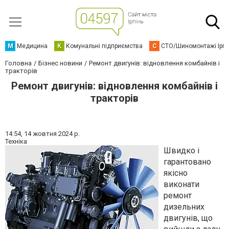
М
Медицина
К
Комунальні підприємства
С
СТО/Шиномонтажі Ірп
Головна
Бізнес новини
Ремонт двигунів: відновлення комбайнів і
тракторів
Ремонт двигунів: відновлення комбайнів і
тракторів
14:54,
14 жовтня 2024 р.
Техніка
Швидко і
гарантовано
якісно
виконати
ремонт
дизельних
двигунів, що