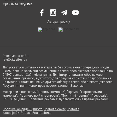
Франшиза "CitySites"
Автори проєкту
Реклама на сайті:
rek@citysites.ua
Допускається цитування матеріалів без отримання попередньої згоди
04597.com.ua за умови розміщення в тексті обов'язкового посилання на
04597.com.ua - Сайт міста Ірпінь. Для інтернет-видань обов'язкове
розміщення прямого, відкритого для пошукових систем гіперпосилання
на цитовані статті не нижче другого абзацу в тексті або в якості джерела.
Порушення виняткових прав переслідується Законом.
Матеріали з плашками "Новини компаній", "Промо", "Партнерський
матеріал", "Партнерський спецпроєкт", "Політичні новини", "Пресреліз",
"PR", "Офіційно", "Політична реклама" публікуються на правах реклами.
Політика конфіденційності
Правила сайту
Правила
класифайд
Редакційна політика