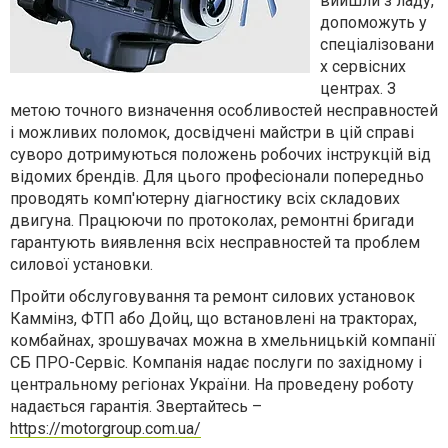
вийшли з ладу,
допоможуть у
спеціалізовани
х сервісних
центрах. З
метою точного визначення особливостей несправностей
і можливих поломок, досвідчені майстри в цій справі
суворо дотримуються положень робочих інструкцій від
відомих брендів. Для цього професіонали попередньо
проводять комп'ютерну діагностику всіх складових
двигуна. Працюючи по протоколах, ремонтні бригади
гарантують виявлення всіх несправностей та проблем
силової установки.
Пройти обслуговування та ремонт силових установок
Каммінз, ФТП або Дойц, що встановлені на тракторах,
комбайнах, зрошувачах можна в хмельницькій компанії
СБ ПРО-Сервіс. Компанія надає послуги по західному і
центральному регіонах України. На проведену роботу
надається гарантія. Звертайтесь –
https://motorgroup.com.ua/