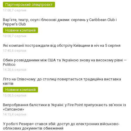
Партнерський спецпроєкт
17:00,
7 серпня
Вар’єте, театр, соул і блюзові джеми: серпень у Caribbean Club і
Pepper's Club
Новини компаній
13:00,
7 серпня
Які компанії постраждали від обстрілу Київщини в ніч на 5 серпня
17:45,
6 серпня
Обмін розвідданими між США та Україною знову на високому рівні —
Politico
14:20,
6 серпня
Літо на Співочому: до столиці повертається традиційна виставка
квітів
Новини компаній
15:00,
5 серпня
Випробування балістики в Україні: у Fire Point припускають зв’язок із
«Сапсаном»
14:15,
4 серпня
У роботі Резерв+ стався збій: доступ до електронних військово-
облікових документів обмежений