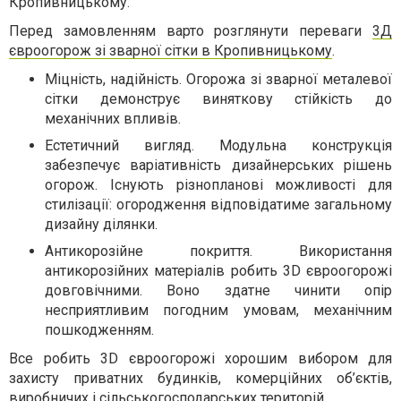
Кропивницькому.
Перед замовленням варто розглянути переваги
3Д
євроогорож зі зварної сітки в Кропивницькому
.
Міцність, надійність. Огорожа зі зварної металевої
сітки демонструє виняткову стійкість до
механічних впливів.
Естетичний вигляд. Модульна конструкція
забезпечує варіативність дизайнерських рішень
огорож. Існують різнопланові можливості для
стилізації: огородження відповідатиме загальному
дизайну ділянки.
Антикорозійне покриття. Використання
антикорозійних матеріалів робить 3D євроогорожі
довговічними. Воно здатне чинити опір
несприятливим погодним умовам, механічним
пошкодженням.
Все робить 3D євроогорожі хорошим вибором для
захисту приватних будинків, комерційних об’єктів,
виробничих і сільськогосподарських територій.