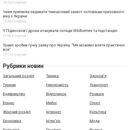
14:15,
4 серпня
Чехія припиняє надавати тимчасовий захист чоловікам призовного
віку з України
13:20,
4 серпня
У Підмосков’ї дрони атакували склади Wildberries та підстанцію
11:00,
4 серпня
Трамп зробив гучну заяву про Україну: "Ми можемо взяти практично
все"
17:17,
2 серпня
Рубрики новин
Загальний розділ
Техніка
Здоров'я
Туризм
Нерухомість
Транспорт
Будівництво
Відпочинок
Розваги
Бізнес
Меблі
Спорт
Жіночий розділ
Інтернет
Культура
Економіка
Інтер'єр
Мода
Кулінарія
Послуги
Родина