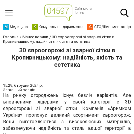
М
Медицина
К
Комунальні підприємства
С
СТО/Шиномонтажі Ірп
Головна
Бізнес новини
3D євроогорожі зі зварної сітки в
Кропивницькому: надійність, якість та естетика
3D євроогорожі зі зварної сітки в
Кропивницькому: надійність, якість та
естетика
15:29,
6 грудня 2024 р.
Загальний розділ
На ринку огороджень існує безліч варіантів. Але
впевненими лідерами у своїй категорії є 3D
євроогорожі зі зварної сітки. Компанія «Аримком
Україна» пропонує великий асортимент євроогорож.
Вони виготовляються з високоякісних матеріалів,
забезпечуючи надійність та стиль вашої території в