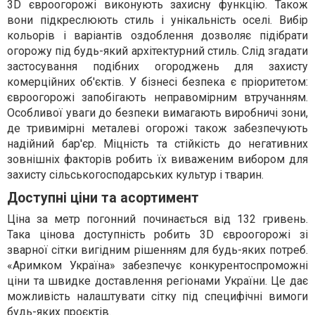
3D євроогорожі виконують захисну функцію. Також
вони підкреслюють стиль і унікальність оселі. Вибір
кольорів і варіантів оздоблення дозволяє підібрати
огорожу під будь-який архітектурний стиль. Слід згадати
застосування подібних огороджень для захисту
комерційних об'єктів. У бізнесі безпека є пріоритетом:
євроогорожі запобігають неправомірним втручанням.
Особливої уваги до безпеки вимагають виробничі зони,
де тривимірні металеві огорожі також забезпечують
надійний бар'єр. Міцність та стійкість до негативних
зовнішніх факторів робить їх виваженим вибором для
захисту сільськогосподарських культур і тварин.
Доступні ціни та асортимент
Ціна за метр погонний починається від 132 гривень.
Така цінова доступність робить 3D євроогорожі зі
зварної сітки вигідним рішенням для будь-яких потреб.
«Аримком Україна» забезпечує конкурентоспроможні
ціни та швидке доставлення регіонами України. Це дає
можливість налаштувати сітку під специфічні вимоги
будь-яких проєктів.