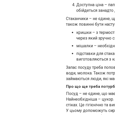
Доступна ціна – пап
обійдеться занадто 
Стаканчики – не єдине, щ
також повинні бути насту
кришки – з термості
через який зручно с
мішалки – необхідні
підставки для стак
виготовляються з к
Запас посуду треба попов
води, молока. Також пот
займаються люди, які м
Про що ще треба потурб
Посуд – не єдине, що має
Найнеобхідніша – цукор. 
стіках. Це гігієнічно та 
У цьому допоможуть сир