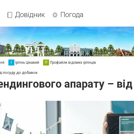
Довідник
Погода
еня
І
Ірпінь Цікавий
П
Профайли відомих ірпінців
д посуду до добавок
ендингового апарату – від