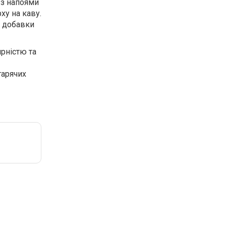
 з напоями
ху на каву.
и добавки
рністю та
гарячих