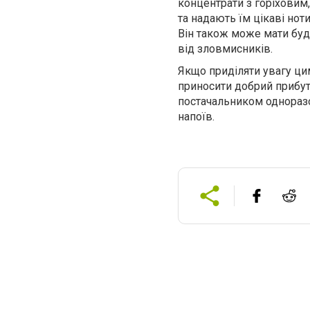
концентрати з горіховим
та надають їм цікаві нот
Він також може мати буд
від зловмисників.
Якщо приділяти увагу ци
приносити добрий прибут
постачальником одноразо
напоїв.