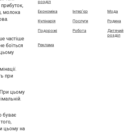
розділ
 прибуток,
Економіка
Інтер'єр
Мода
и, молока
ова.
Кулінарія
Послуги
Родина
Подорожі
Робота
Дитячий
розділ
ше частіше
не боїться
Реклама
 цьому
інації.
ть при
. При цьому
імальній.
о буває
того,
и цьому на