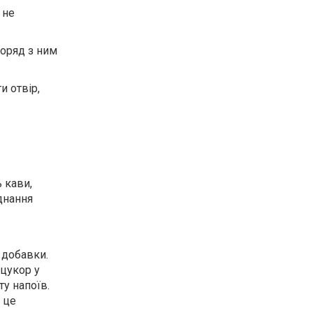
 не
Поряд з ним
и отвір,
 кави,
днання
 добавки.
 цукор у
ту напоїв.
 це