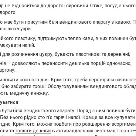
ір не відноситься до дорогої сировини. Отже, посуд з нього
дорого.
о має бути присутнім біля вендингового апарату з кавою. 
пні аксесуари:
йкого пластику, підтримують тепло кави, в них повинен бут
макувати напій;
 для розчинення цукру, бувають пластикові та дерев’яні;
анів – дозволяють переносити декілька порцій одночасно,
артону.
нювати кожного дня. Крім того, треба перевіряти наявність
рібно забирати гроші. Обслуговуванням вендингового обла
ають медичну книжку.
уватися
 бути біля вендингового апарату. Поряд з ним повинні бути
Без нього рідко хто п’є гарячі напої. Краще за все купувати
вигідно. Крім того, можна подбати про розширення асортимен
опи та
топінги до кави
в антивандальних системах. Перші –