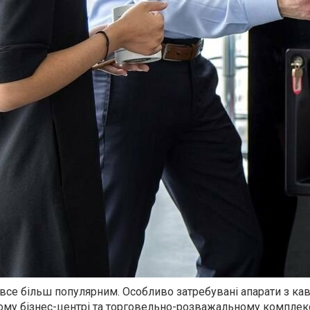
 все більш популярним. Особливо затребувані апарати з ка
ому бізнес-центрі та торговельно-розважальному комплексі