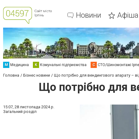
Новини
Афіша
М
Медицина
К
Комунальні підприємства
С
СТО/Шиномонтажі Ірп
Головна
Бізнес новини
Що потрібно для вендингового апарату – ві
Що потрібно для в
15:07,
28 листопада 2024 р.
Загальний розділ