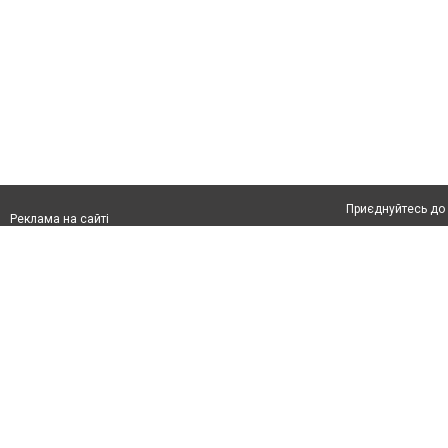
Приєднуйтесь до 
Реклама на сайті
Франшиза "CitySites"
Автори проєкту
Реклама на сайті:
Допускається цит
rek@citysites.ua
тексті обов'язков
розміщення прямо
абзацу в тексті 
Матеріали з плаш
"Політичні новини
Політика конфіде