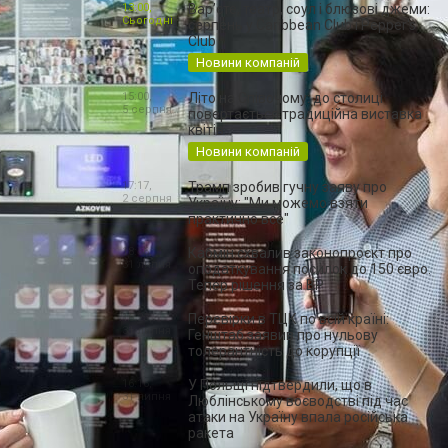
13:00,
Вар’єте, театр, соул і блюзові джеми:
Сьогодні
серпень у Caribbean Club і Pepper's
Club
Новини компаній
15:00,
Літо на Співочому: до столиці
5 серпня
повертається традиційна виставка
квітів
Новини компаній
17:17,
Трамп зробив гучну заяву про
2 серпня
Україну: "Ми можемо взяти
практично все"
18:56,
Кабмін схвалив законопроєкт про
31 липня
оподаткування посилок до 150 євро.
Тепер рішення за ВР
16:23,
Перевірки в ТЦК по всій країні:
31 липня
Генштаб заявив про нульову
толерантність до корупції
16:16,
У Польщі підтвердили, що в
31 липня
Люблінському воєводстві під час
атаки на Україну впала російська
ракета