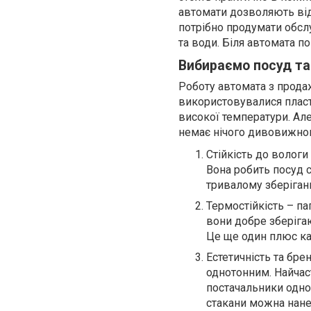
автомати дозволяють від
потрібно продумати обсл
та води. Біля автомата п
Вибираємо посуд та
Роботу автомата з прода
використовувалися пласти
високої температури. Але
немає нічого дивовижного
Стійкість до вологи
Вона робить посуд с
тривалому зберіганн
Термостійкість – п
вони добре зберігаю
Це ще один плюс ка
Естетичність та бре
однотонним. Найчаст
постачальники одно
стакани можна нане