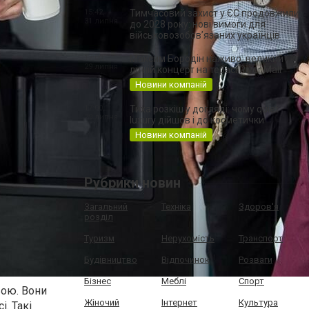
15:42,
Тимчасовий захист у ЄС продовжили
31 липня
до 2028 року: нові вимоги для
військовозобов’язаних українців
17:00,
Максим Бородін наживо: великий
29 липня
літній концерт на терасі River Mall
Новини компаній
17:00,
Тиха розкіш у догляді: чому quiet
29 липня
luxury дійшов і до косметички
Новини компаній
Рубрики новин
Загальний
Техніка
Здоров'я
розділ
Туризм
Нерухомість
Транспорт
Будівництво
Відпочинок
Розваги
Бізнес
Меблі
Спорт
вою. Вони
Жіночий
Інтернет
Культура
. Такі