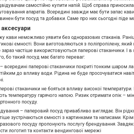
відувачам самостійно купити напій. Щоб справа приносила
уговування апаратів. Всередині завжди має бути запас кав
овинен бути посуд та добавки. Саме про них сьогодні піде м
 аксесуари
жу кави неможливо уявити без одноразових стаканів. Рані
кові ємності. Вони виготовляються з поліпропілену, який 
 зараз частіше використовуються паперові стаканчики. І в
, бо такий посуд має багато переваг:
 – всередині паперові стаканчики покриті тонким шаром лам
тійким до впливу води. Рідина не буде просочуватися наві
і.
аперові стаканчики не бояться впливу високої температури
ть температуру гарячого напою. Ризик отримати опік – мін
ртонного посуду.
ндування – паперовий посуд привабливо виглядає. Він рідк
іше зустрічаються ємності з картинками та написами. Крім 
разового посуду пропонують послугу брендування. Завдяк
сти логотип та контакти вендингової мережі