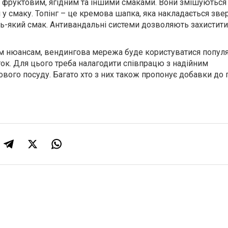
, фруктовим, ягідним та іншими смаками. Вони змішуються
и у смаку. Топінг – це кремова шапка, яка накладається звер
ь-який смак. Антивандальні системи дозволяють захистит
м нюансам, вендингова мережа буде користуватися популя
ок. Для цього треба налагодити співпрацю з надійним
вого посуду. Багато хто з них також пропонує добавки до 