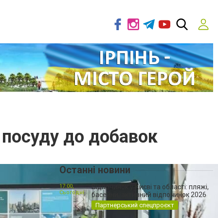
 посуду до добавок
Останні новини
17:00,
Відпочинок у Києві та області: пляжі,
Сьогодні
басейни, активний відпочинок 2026
Партнерський спецпроєкт