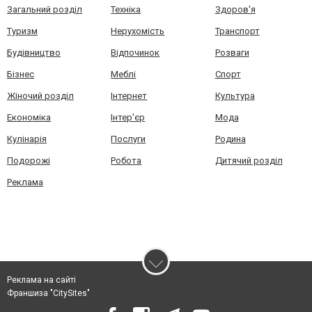
Загальний розділ
Техніка
Здоров'я
Туризм
Нерухомість
Транспорт
Будівництво
Відпочинок
Розваги
Бізнес
Меблі
Спорт
Жіночий розділ
Інтернет
Культура
Економіка
Інтер'єр
Мода
Кулінарія
Послуги
Родина
Подорожі
Робота
Дитячий розділ
Реклама
Реклама на сайті
Франшиза "CitySites"