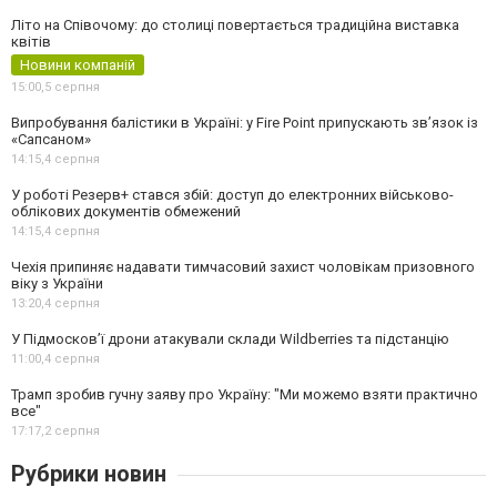
Літо на Співочому: до столиці повертається традиційна виставка
квітів
Новини компаній
15:00,
5 серпня
Випробування балістики в Україні: у Fire Point припускають зв’язок із
«Сапсаном»
14:15,
4 серпня
У роботі Резерв+ стався збій: доступ до електронних військово-
облікових документів обмежений
14:15,
4 серпня
Чехія припиняє надавати тимчасовий захист чоловікам призовного
віку з України
13:20,
4 серпня
У Підмосков’ї дрони атакували склади Wildberries та підстанцію
11:00,
4 серпня
Трамп зробив гучну заяву про Україну: "Ми можемо взяти практично
все"
17:17,
2 серпня
Рубрики новин