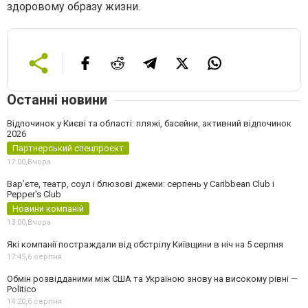
здоровому образу жизни.
Останні новини
Відпочинок у Києві та області: пляжі, басейни, активний відпочинок
2026
Партнерський спецпроєкт
17:00,
Вчора
Вар’єте, театр, соул і блюзові джеми: серпень у Caribbean Club і
Pepper's Club
Новини компаній
13:00,
Вчора
Які компанії постраждали від обстрілу Київщини в ніч на 5 серпня
17:45,
6 серпня
Обмін розвідданими між США та Україною знову на високому рівні —
Politico
14:20,
6 серпня