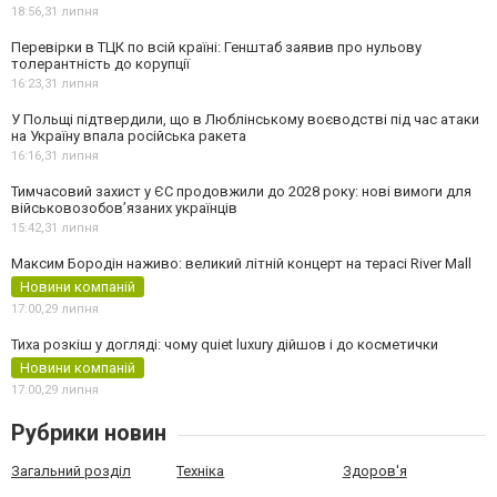
18:56,
31 липня
Перевірки в ТЦК по всій країні: Генштаб заявив про нульову
толерантність до корупції
16:23,
31 липня
У Польщі підтвердили, що в Люблінському воєводстві під час атаки
на Україну впала російська ракета
16:16,
31 липня
Тимчасовий захист у ЄС продовжили до 2028 року: нові вимоги для
військовозобов’язаних українців
15:42,
31 липня
Максим Бородін наживо: великий літній концерт на терасі River Mall
Новини компаній
17:00,
29 липня
Тиха розкіш у догляді: чому quiet luxury дійшов і до косметички
Новини компаній
17:00,
29 липня
Рубрики новин
Загальний розділ
Техніка
Здоров'я