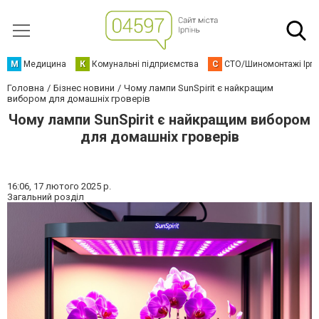
М
Медицина
К
Комунальні підприємства
С
СТО/Шиномонтажі Ірп
Головна
Бізнес новини
Чому лампи SunSpirit є найкращим
вибором для домашніх гроверів
Чому лампи SunSpirit є найкращим вибором
для домашніх гроверів
16:06,
17 лютого 2025 р.
Загальний розділ