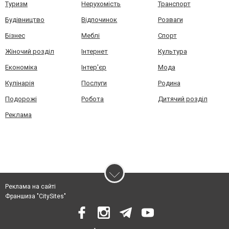
Туризм
Нерухомість
Транспорт
Будівництво
Відпочинок
Розваги
Бізнес
Меблі
Спорт
Жіночий розділ
Інтернет
Культура
Економіка
Інтер'єр
Мода
Кулінарія
Послуги
Родина
Подорожі
Робота
Дитячий розділ
Реклама
Реклама на сайті
Франшиза "CitySites"