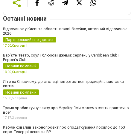
Останні новини
Відпочинок у Києві та області: пляжі, басейни, активний відпочинок
2026
Партнерський спецпроєкт
17:00,
Сьогодні
Вар’єте, театр, соул і блюзові джеми: серпень у Caribbean Club і
Pepper's Club
Новини компаній
13:00,
Сьогодні
Літо на Співочому: до столиці повертається традиційна виставка
квітів
Новини компаній
15:00,
5 серпня
Трамп зробив гучну заяву про Україну: "Ми можемо взяти практично
все"
17:17,
2 серпня
Кабмін схвалив законопроєкт про оподаткування посилок до 150
євро. Тепер рішення за ВР