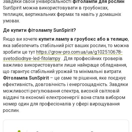
Завдяки своїй універсальності
фітолампи для рослин
SunSpirit можна використовувати в гроубоксах,
теплицях, вертикальних фермах та навіть у домашніх
умовах.
Де купити фітолампу SunSpirit?
Якщо ви хочете
купити лампу в гроубокс або в телицю
,
яка забезпечить стабільний ріст ваших рослин, то можна
зробити це тут
https://grow-pro.com.ua/ua/g102510678-
svetodiodnye-led-fitolampy
. Для професійних гроверів
важливо використовувати лише найкраще обладнання,
що гарантує стабільний урожай та мінімальні витрати.
Фітолампа SunSpirit
– це саме те рішення, яке поєднує
ефективність, довговічність і енергоощадність. Завдяки
можливості регулювання спектра, високій світловій
віддачі та економії електроенергії вона стала вибором
номер один для професіоналів у сфері вирощування
рослин.