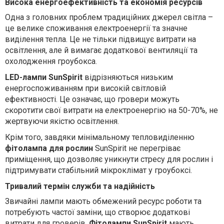
Висока енергоефективність та економія ресурсів
Одна з головних проблем традиційних джерел світла –
це велике споживання електроенергії та значне
виділення тепла. Це не тільки підвищує витрати на
освітлення, але й вимагає додаткової вентиляції та
охолодження гроубокса.
LED-лампи SunSpirit
відрізняються низьким
енергоспоживанням при високій світловій
ефективності. Це означає, що гровери можуть
скоротити свої витрати на електроенергію на 50-70%, не
жертвуючи якістю освітлення.
Крім того, завдяки мінімальному тепловиділенню
фітолампа для рослин
SunSpirit не перегріває
приміщення, що дозволяє уникнути стресу для рослин і
підтримувати стабільний мікроклімат у гроубоксі.
Тривалий термін служби та надійність
Звичайні лампи мають обмежений ресурс роботи та
потребують частої заміни, що створює додаткові
витрати для гроверів.
Фітолампи SunSpirit
мають