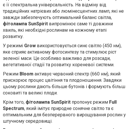
є її спектральна універсальність. На відміну від
традиційних натрієвих або люмінесцентних ламп, які не
завжди забезпечують оптимальний баланс світла,
фітолампа SunSpirit
випромінює саме ті довжини
хвиль, які необхідні рослинам на кожному етапі
розвитку.
У режимі
Grow
використовується синє світло (450 нм),
яке сприяє активному фотосинтезу та стимулює ріст
зеленої маси. Це особливо важливо для розсади,
вегетативної стадії та розвитку кореневої системи.
Режим
Bloom
активує червоний спектр (660 нм), який
прискорює процес цвітіння та плодоношення. Завдяки
цьому рослини дають більше бутонів і формують більш
соковиті та великі плоди.
Крім того,
фітолампа SunSpirit
пропонує режим
Full
Spectrum
, який імітує природне сонячне світло та є
оптимальним для безперервного вирощування рослин у
штучному середовищі.