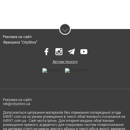
Реклама на сайті
Франшиза "CitySites"
Автори проєкту
Реклама на сайті:
rek@citysites.ua
Допускається цитування матеріалів без отримання попередньої згоди
04597.com.ua за умови розміщення в тексті обов'язкового посилання на
04597.com.ua - Сайт міста Ірпінь. Для інтернет-видань обов'язкове
розміщення прямого, відкритого для пошукових систем гіперпосилання
на цитовані статті не нижче другого абзацу в тексті або в якості джерела.