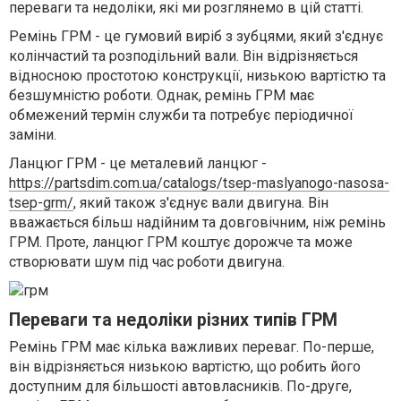
переваги та недоліки, які ми розглянемо в цій статті.
Ремінь ГРМ - це гумовий виріб з зубцями, який з'єднує
колінчастий та розподільний вали. Він відрізняється
відносною простотою конструкції, низькою вартістю та
безшумністю роботи. Однак, ремінь ГРМ має
обмежений термін служби та потребує періодичної
заміни.
Ланцюг ГРМ - це металевий ланцюг -
https://partsdim.com.ua/catalogs/tsep-maslyanogo-nasosa-
tsep-grm/
, який також з'єднує вали двигуна. Він
вважається більш надійним та довговічним, ніж ремінь
ГРМ. Проте, ланцюг ГРМ коштує дорожче та може
створювати шум під час роботи двигуна.
Переваги та недоліки різних типів ГРМ
Ремінь ГРМ має кілька важливих переваг. По-перше,
він відрізняється низькою вартістю, що робить його
доступним для більшості автовласників. По-друге,