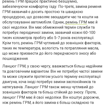
ремінь ГРМ працює практично безшумно,
забезпечуючи комфортну їзду. По-третє, заміна ременя
ГРМ зазвичай є досить простою та швидкою
процедурою, що дозволяє заощадити час та кошти на
обслуговуванні автомобіля. Однак,
ремінь ГРМ
має й
свої недоліки. Він має обмежений термін служби та
потребує періодичної заміни, зазвичай кожні 60-100
тисяч кілометрів пробігу або 5-7 років експлуатації.
Крім того, ремінь ГРМ чутливий до зовнішніх факторів,
таких як температура, вологість та потрапляння масла,
що може призвести до його передчасного зносу або
пошкодження.
Ланцюг ГРМ, у свою чергу, вважається більш надійним
та довговічним варіантом. Він не потребує частої заміни
та може служити протягом усього терміну експлуатації
двигуна, хоча іноді потребує заміни заспокійників та
натягувачів. Ланцюг ГРМ також менш чутливий до
зовнішніх факторів та більш стійкий до зносу. Проте,
ланцюг ГРМ має й свої недоліки. Він коштує дорожче,
ніж ремінь ГРМ, а його заміна є більш складною та