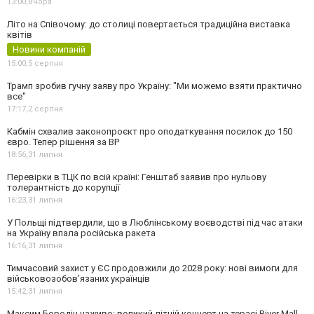
13:00,
Вчора
Літо на Співочому: до столиці повертається традиційна виставка
квітів
Новини компаній
15:00,
5 серпня
Трамп зробив гучну заяву про Україну: "Ми можемо взяти практично
все"
17:17,
2 серпня
Кабмін схвалив законопроєкт про оподаткування посилок до 150
євро. Тепер рішення за ВР
18:56,
31 липня
Перевірки в ТЦК по всій країні: Генштаб заявив про нульову
толерантність до корупції
16:23,
31 липня
У Польщі підтвердили, що в Люблінському воєводстві під час атаки
на Україну впала російська ракета
16:16,
31 липня
Тимчасовий захист у ЄС продовжили до 2028 року: нові вимоги для
військовозобов’язаних українців
15:42,
31 липня
Максим Бородін наживо: великий літній концерт на терасі River Mall