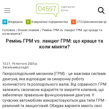
М
Медицина
К
Комунальні підприємства
С
СТО/Шиномонтажі Ірп
Головна
Бізнес новини
Ремінь ГРМ vs. ланцюг ГРМ: що краще та
коли міняти?
Ремінь ГРМ vs. ланцюг ГРМ: що краще та
коли міняти?
13:21,
19 лютого 2025 р.
Загальний розділ
Газорозподільний механізм (ГРМ) - це важлива система
двигуна, яка відповідає за синхронну роботу
колінчастого та розподільного валів. Від справності ГРМ
залежить своєчасне відкриття та закриття клапанів, що
забезпечує правильне функціонування двигуна. У
сучасних автомобілях використовуються два типи ГРМ -
ремінний та ланцюговий. Обидва варіанти мають свої