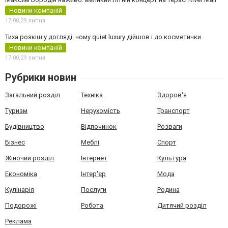
Новини компаній
17:00,
29 липня
Тиха розкіш у догляді: чому quiet luxury дійшов і до косметички
Новини компаній
17:00,
29 липня
Рубрики новин
Загальний розділ
Техніка
Здоров'я
Туризм
Нерухомість
Транспорт
Будівництво
Відпочинок
Розваги
Бізнес
Меблі
Спорт
Жіночий розділ
Інтернет
Культура
Економіка
Інтер'єр
Мода
Кулінарія
Послуги
Родина
Подорожі
Робота
Дитячий розділ
Реклама