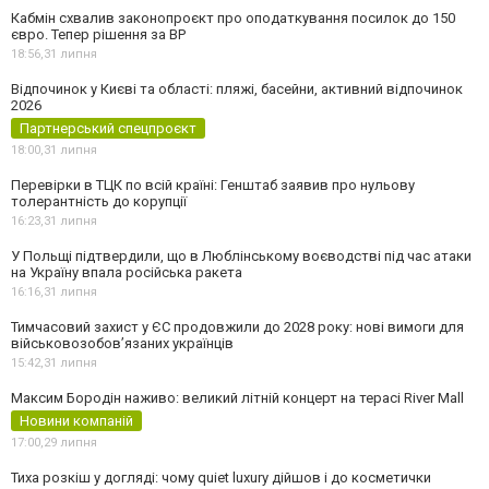
Кабмін схвалив законопроєкт про оподаткування посилок до 150
євро. Тепер рішення за ВР
18:56,
31 липня
Відпочинок у Києві та області: пляжі, басейни, активний відпочинок
2026
Партнерський спецпроєкт
18:00,
31 липня
Перевірки в ТЦК по всій країні: Генштаб заявив про нульову
толерантність до корупції
16:23,
31 липня
У Польщі підтвердили, що в Люблінському воєводстві під час атаки
на Україну впала російська ракета
16:16,
31 липня
Тимчасовий захист у ЄС продовжили до 2028 року: нові вимоги для
військовозобов’язаних українців
15:42,
31 липня
Максим Бородін наживо: великий літній концерт на терасі River Mall
Новини компаній
17:00,
29 липня
Тиха розкіш у догляді: чому quiet luxury дійшов і до косметички