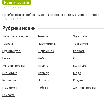
Новини компаній
17:00,
29 липня
Прем'єр Іспанії пов'язав масштабні пожежі з кліматичною кризою
12:22,
27 липня
Рубрики новин
Загальний розділ
Техніка
Здоров'я
Туризм
Нерухомість
Транспорт
Будівництво
Відпочинок
Розваги
Бізнес
Меблі
Спорт
Жіночий розділ
Інтернет
Культура
Економіка
Інтер'єр
Мода
Кулінарія
Послуги
Родина
Подорожі
Робота
Дитячий розділ
Реклама