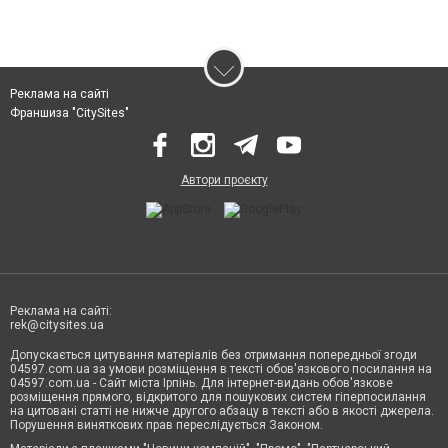
Реклама на сайті
Франшиза "CitySites"
Автори проєкту
Реклама на сайті:
rek@citysites.ua
Допускається цитування матеріалів без отримання попередньої згоди
04597.com.ua за умови розміщення в тексті обов'язкового посилання на
04597.com.ua - Сайт міста Ірпінь. Для інтернет-видань обов'язкове
розміщення прямого, відкритого для пошукових систем гіперпосилання
на цитовані статті не нижче другого абзацу в тексті або в якості джерела.
Порушення виняткових прав переслідується Законом.