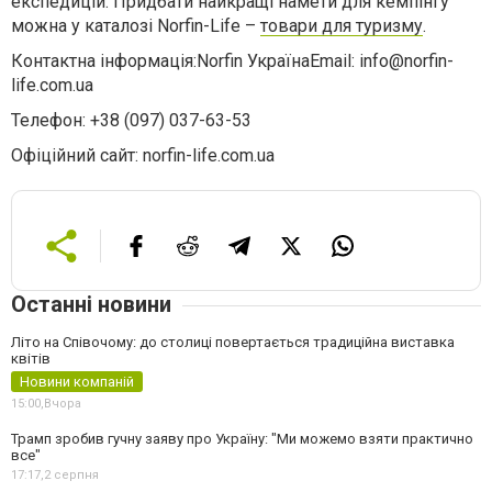
експедицій. Придбати найкращі намети для кемпінгу
можна у каталозі Norfin-Life –
товари для туризму
.
Контактна інформація:Norfin УкраїнаEmail:
info@norfin-
life.com.ua
Телефон: +38 (097) 037-63-53
Офіційний сайт: norfin-life.com.ua
Останні новини
Літо на Співочому: до столиці повертається традиційна виставка
квітів
Новини компаній
15:00,
Вчора
Трамп зробив гучну заяву про Україну: "Ми можемо взяти практично
все"
17:17,
2 серпня