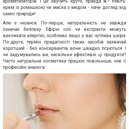
ароматизаторів. І це звучить круто, правда ж? Уявіть:
крем із ромашкою чи маска з медом - наче догляд від
самої природи!
Але є нюанси. По-перше, натуральність не завжди
означає безпеку. Ефірні олії чи екстракти можуть
викликати алергію, особливо якщо у вас чутлива шкіра.
По-друге, термін придатності таких засобів зазвичай
коротший - без консервантів вони швидко псуються. І
чи задумувались ви, наскільки ефективні ці продукти?
Часто натуральна косметика працює повільніше, ніж її
професійні аналоги.