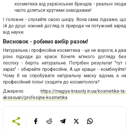
косметика від українських брендів - реальні люди
часто діляться крутими знахідками!
І головне - слухайте свою шкіру. Вона сама підкаже, що
їй до душі: ніжний догляд із природи чи потужний заряд
від науки.
Висновок - робимо вибір разом!
Натуральна і професійна косметика - це не вороги, а два
різні підходи до краси. Хочете м’якого догляду без
поспіху - беріть натуральне. Потрібен результат "тут і
зараз" - обирайте професійне. А ще краще - комбінуйте!
Чому б не спробувати натуральну маску вдома, а на
професійний пілінг сходити до косметолога?
Джерело:
https://magiya-krasoty.in.ua/kosmetika-ta-
aksesuari/profesijna-kosmetika