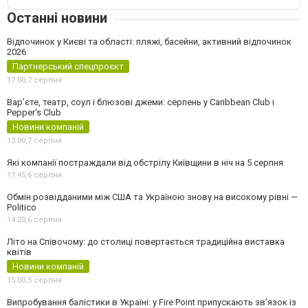
Останні новини
Відпочинок у Києві та області: пляжі, басейни, активний відпочинок
2026
Партнерський спецпроєкт
17:00,
7 серпня
Вар’єте, театр, соул і блюзові джеми: серпень у Caribbean Club і
Pepper's Club
Новини компаній
13:00,
7 серпня
Які компанії постраждали від обстрілу Київщини в ніч на 5 серпня
17:45,
6 серпня
Обмін розвідданими між США та Україною знову на високому рівні —
Politico
14:20,
6 серпня
Літо на Співочому: до столиці повертається традиційна виставка
квітів
Новини компаній
15:00,
5 серпня
Випробування балістики в Україні: у Fire Point припускають зв’язок із