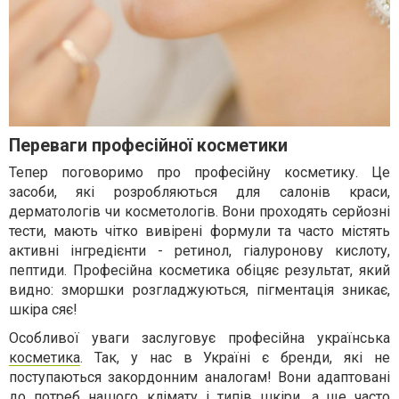
Переваги професійної косметики
Тепер поговоримо про професійну косметику. Це
засоби, які розробляються для салонів краси,
дерматологів чи косметологів. Вони проходять серйозні
тести, мають чітко вивірені формули та часто містять
активні інгредієнти - ретинол, гіалуронову кислоту,
пептиди. Професійна косметика обіцяє результат, який
видно: зморшки розгладжуються, пігментація зникає,
шкіра сяє!
Особливої уваги заслуговує професійна українська
косметика
. Так, у нас в Україні є бренди, які не
поступаються закордонним аналогам! Вони адаптовані
до потреб нашого клімату і типів шкіри, а ще часто