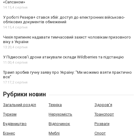
«Сапсаном»
14:15,
4 серпня
У роботі Резерв+ стався збій: доступ до електронних військово-
облікових документів обмежений
14:15,
4 серпня
Чехія припиняє надавати тимчасовий захист чоловікам призовного
віку з України
13:20,
4 серпня
У Підмосков’ї дрони атакували склади Wildberries та підстанцію
11:00,
4 серпня
Трамп зробив гучну заяву про Україну: "Ми можемо взяти практично
все"
17:17,
2 серпня
Рубрики новин
Загальний розділ
Техніка
Здоров'я
Туризм
Нерухомість
Транспорт
Будівництво
Відпочинок
Розваги
Бізнес
Меблі
Спорт