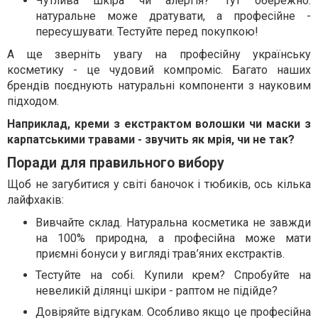
Чутлива шкіра чи алергія? Тут обережно:
натуральне може дратувати, а професійне -
пересушувати. Тестуйте перед покупкою!
А ще зверніть увагу на професійну українську
косметику - це чудовий компроміс. Багато наших
брендів поєднують натуральні компоненти з науковим
підходом.
Наприклад, креми з екстрактом волошки чи маски з
карпатськими травами - звучить як мрія, чи не так?
Поради для правильного вибору
Щоб не загубитися у світі баночок і тюбиків, ось кілька
лайфхаків:
Вивчайте склад. Натуральна косметика не завжди
на 100% природна, а професійна може мати
приємні бонуси у вигляді трав’яних екстрактів.
Тестуйте на собі. Купили крем? Спробуйте на
невеликій ділянці шкіри - раптом не підійде?
Довіряйте відгукам. Особливо якщо це професійна