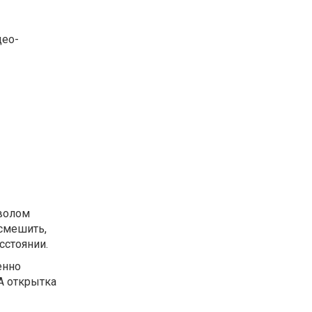
део-
мволом
ссмешить,
сстоянии.
енно
А открытка