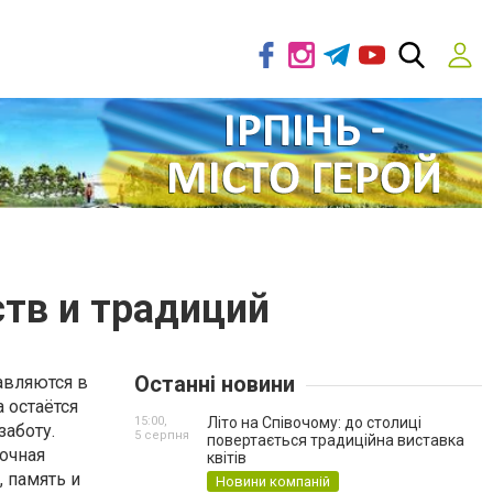
тв и традиций
Останні новини
авляются в
 остаётся
15:00,
Літо на Співочому: до столиці
аботу.
5 серпня
повертається традиційна виставка
сочная
квітів
, память и
Новини компаній