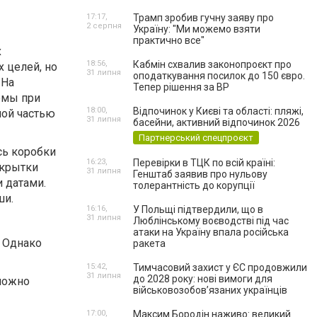
17:17,
Трамп зробив гучну заяву про
2 серпня
Україну: "Ми можемо взяти
практично все"
х
18:56,
Кабмін схвалив законопроєкт про
 целей, но
31 липня
оподаткування посилок до 150 євро.
 На
Тепер рішення за ВР
емы при
18:00,
Відпочинок у Києві та області: пляжі,
мой частью
31 липня
басейни, активний відпочинок 2026
Партнерський спецпроєкт
сь коробки
16:23,
Перевірки в ТЦК по всій країні:
ткрытки
31 липня
Генштаб заявив про нульову
 датами.
толерантність до корупції
ши.
16:16,
У Польщі підтвердили, що в
31 липня
Люблінському воєводстві під час
атаки на Україну впала російська
. Однако
ракета
15:42,
Тимчасовий захист у ЄС продовжили
31 липня
до 2028 року: нові вимоги для
 можно
військовозобов’язаних українців
17:00,
Максим Бородін наживо: великий