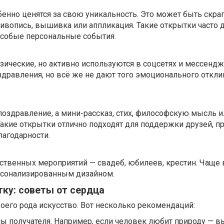
нно ценятся за свою уникальность. Это может быть скрап
ивопись, вышивка или аппликация. Такие открытки часто д
особые персональные события.
зические, но активно используются в соцсетях и мессендж
дравления, но всё же не дают того эмоционального отклик
поздравление, а мини-рассказ, стих, философскую мысль и
акие открытки отлично подходят для поддержки друзей, п
агодарности.
ственных мероприятий — свадеб, юбилеев, крестин. Чаще 
ерсонализированным дизайном.
ку: советы от сердца
оего рода искусство. Вот несколько рекомендаций:
ы получателя. Например, если человек любит природу — в