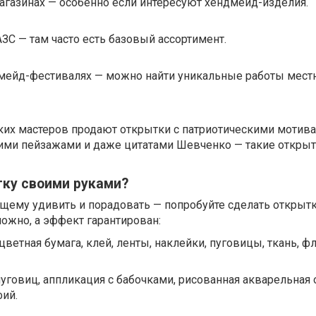
-магазинах — особенно если интересуют хендмейд-изделия.
АЗС — там часто есть базовый ассортимент.
дмейд-фестивалях — можно найти уникальные работы мест
ких мастеров продают открытки с патриотическими мотива
ми пейзажами и даже цитатами Шевченко — такие открыт
тку своими руками?
ящему удивить и порадовать — попробуйте сделать открыт
ложно, а эффект гарантирован:
цветная бумага, клей, ленты, наклейки, пуговицы, ткань, ф
пуговиц, аппликация с бабочками, рисованная акварельная 
ий.