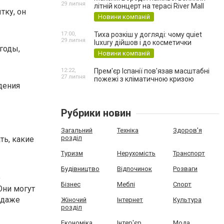
29 липня
літній концерт на терасі River Mall
тку, он
Новини компаній
17:00,
Тиха розкіш у догляді: чому quiet
29 липня
luxury дійшов і до косметички
 годы,
Новини компаній
12:22,
Прем'єр Іспанії пов'язав масштабні
27 липня
пожежі з кліматичною кризою
дения
Рубрики новин
Загальний
Техніка
Здоров'я
розділ
ть, какие
Туризм
Нерухомість
Транспорт
Будівництво
Відпочинок
Розваги
о
Бізнес
Меблі
Спорт
Они могут
 даже
Жіночий
Інтернет
Культура
розділ
Економіка
Інтер'єр
Мода