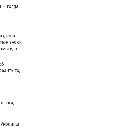
 — тогда
ю, но и
стые знаки
ласти, от
об
азить то,
рытки,
 Украины