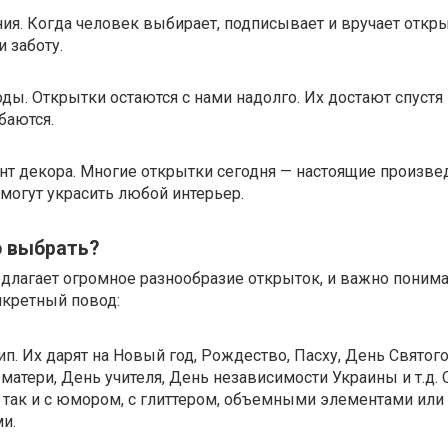
я. Когда человек выбирает, подписывает и вручает откры
 заботу.
оды. Открытки остаются с нами надолго. Их достают спустя
баются.
нт декора. Многие открытки сегодня — настоящие произве
 могут украсить любой интерьер.
о выбрать?
лагает огромное разнообразие открыток, и важно понима
нкретный повод:
п. Их дарят на Новый год, Рождество, Пасху, День Святог
 матери, День учителя, День независимости Украины и т.д. 
 так и с юмором, с глиттером, объемными элементами или
и.