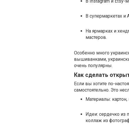
В Instagram и Etsy
В супермаркетах и 
На ярмарках и хен
мастеров.
Особенно много украинс
вышиванками, украински
очень популярны.
Как сделать откры
Если вы хотите по-насто
самостоятельно. Это нес
Материалы: картон, 
Идеи: сердечко из 
коллаж из фотограф