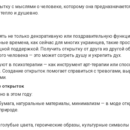
рытку с мыслями о человеке, которому она предназначается
 тепло и душевно.
ть не только декоративную или поздравительную функци
ные времена, как сейчас для многих украинцев, такие про
ной поддержкой. Получить открытку от друга из другой об
ого человека — это может согреть душу и укрепить дух.
ют в психотерапии — как инструмент арт-терапии или спос
 Создание открыток помогает справиться с тревогами, выр
ми.
е открыток
но в этом году:
бумага, натуральные материалы, минимализм — в моде отк
природе.
-голубые цвета, героические образы, культурные символы