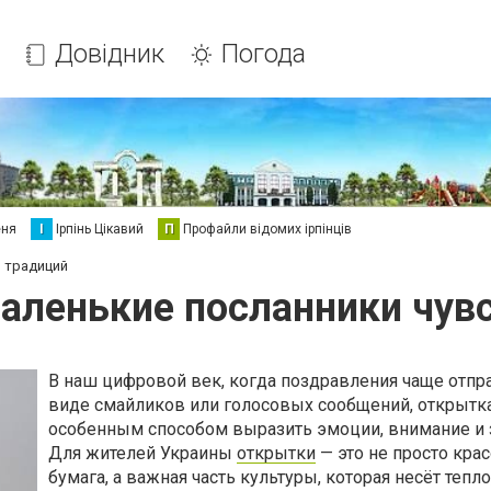
Довідник
Погода
еня
І
Ірпінь Цікавий
П
Профайли відомих ірпінців
и традиций
аленькие посланники чувс
В наш цифровой век, когда поздравления чаще отпр
виде смайликов или голосовых сообщений, открытка
особенным способом выразить эмоции, внимание и з
Для жителей Украины
открытки
— это не просто кра
бумага, а важная часть культуры, которая несёт тепло