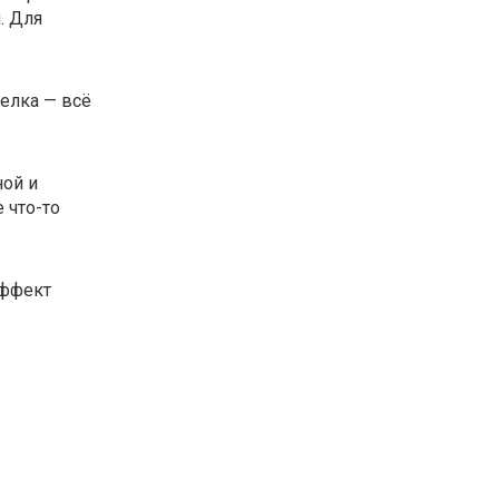
. Для
делка — всё
ной и
 что-то
эффект
: