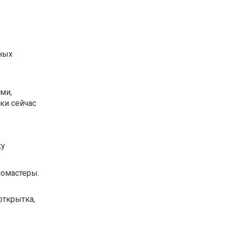
ных
ми,
ки сейчас
ку
ломастеры.
открытка,