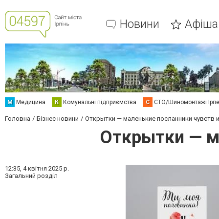
Новини
Афіша
М
Медицина
К
Комунальні підприємства
С
СТО/Шиномонтажі Ірп
Головна
Бізнес новини
Открытки — маленькие посланники чувств 
Открытки — м
12:35,
4 квітня 2025 р.
Загальний розділ