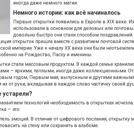
иногда даже немного магии.
Немного истории: как всё начиналось
Первые открытки появились в Европе в XIX веке. И
использовали в основном для деловых или почтовых
довольно быстро они стали способом поздравлений.
диция открыток пришла вместе с развитием почтовой сист
йской империи. Уже к началу XX века они были неотъемле
собенно на Рождество, Пасху и именины.
рытки стали массовым продуктом. В каждой семье хранили
ами — яркими, теплыми, иногда даже коллекционными. О
 Новым годом, Первым мая, выпускным и другими важными
их от руки, вкладывая в каждое слово частичку своей ду
е устарели?
 развитием технологий необходимость в открытках исчезла
ка — это:
ель эмоций. В отличие от цифрового послания, открытку
повесить на стену или сохранить в альбоме.