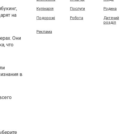
букинг,
Кулінарія
Послуги
Родина
арят на
Подорожі
Робота
Дитячий
розділ
Реклама
ерах. Они
а, что
ли
ризнания в
всего
ыберите