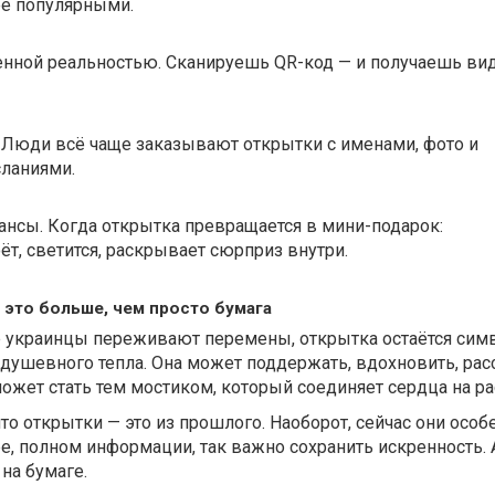
ее популярными.
енной реальностью. Сканируешь QR-код — и получаешь ви
 Люди всё чаще заказывают открытки с именами, фото и
ланиями.
нсы. Когда открытка превращается в мини-подарок:
ёт, светится, раскрывает сюрприз внутри.
 это больше, чем просто бумага
ие украинцы переживают перемены, открытка остаётся си
 душевного тепла. Она может поддержать, вдохновить, ра
может стать тем мостиком, который соединяет сердца на ра
 что открытки — это из прошлого. Наоборот, сейчас они особ
е, полном информации, так важно сохранить искренность. 
 на бумаге.