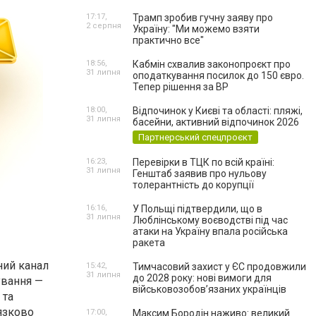
17:17,
Трамп зробив гучну заяву про
2 серпня
Україну: "Ми можемо взяти
практично все"
18:56,
Кабмін схвалив законопроєкт про
31 липня
оподаткування посилок до 150 євро.
Тепер рішення за ВР
18:00,
Відпочинок у Києві та області: пляжі,
31 липня
басейни, активний відпочинок 2026
Партнерський спецпроєкт
16:23,
Перевірки в ТЦК по всій країні:
31 липня
Генштаб заявив про нульову
толерантність до корупції
16:16,
У Польщі підтвердили, що в
31 липня
Люблінському воєводстві під час
атаки на Україну впала російська
ракета
ний канал
15:42,
Тимчасовий захист у ЄС продовжили
31 липня
до 2028 року: нові вимоги для
ування —
військовозобов’язаних українців
 та
’язково
17:00,
Максим Бородін наживо: великий