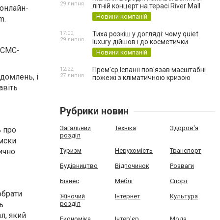
29 липня
літній концерт на терасі River Mall
онлайн-
Новини компаній
m.
17:00,
Тиха розкіш у догляді: чому quiet
29 липня
luxury дійшов і до косметички
 СМС-
Новини компаній
12:22,
Прем'єр Іспанії пов'язав масштабні
домлень, і
27 липня
пожежі з кліматичною кризою
авіть
Рубрики новин
Загальний
Техніка
Здоров'я
ь про
розділ
смски
ично
Туризм
Нерухомість
Транспорт
Будівництво
Відпочинок
Розваги
Бізнес
Меблі
Спорт
обрати
Жіночий
Інтернет
Культура
ь
розділ
л, який
Економіка
Інтер'єр
Мода