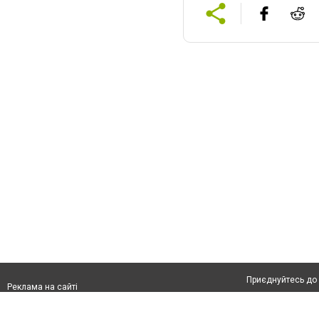
Приєднуйтесь до 
Реклама на сайті
Франшиза "CitySites"
Автори проєкту