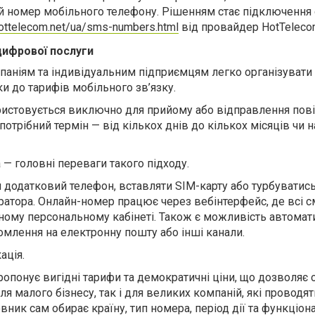
 номер мобільного телефону. Рішенням стає підключення 
hottelecom.net/ua/sms-numbers.html
від провайдер HotTeleco
цифрової послуги
паніям та індивідуальним підприємцям легко організувати
и до тарифів мобільного зв’язку.
истовується виключно для прийому або відправлення пові
отрібний термін — від кількох днів до кількох місяців чи н
а — головні переваги такого підходу.
и додатковий телефон, вставляти SIM-карту або турбуватис
ратора. Онлайн-номер працює через вебінтерфейс, де всі 
ному персональному кабінеті. Також є можливість автомат
млення на електронну пошту або інші канали.
ація.
опонує вигідні тарифи та демократичні ціни, що дозволяє 
я малого бізнесу, так і для великих компаній, які проводят
вник сам обирає країну, тип номера, період дії та функціона