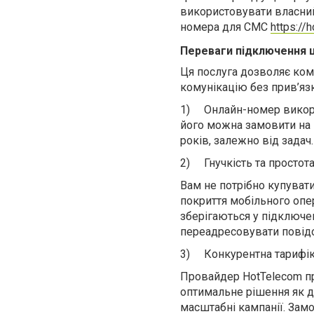
використовувати власний
номера для СМС
https://
Переваги підключення 
Ця послуга дозволяє ком
комунікацію без прив’язк
1)
Онлайн-номер викор
його можна замовити на п
років, залежно від задач.
2)
Гнучкість та простот
Вам не потрібно купуват
покриття мобільного опе
зберігаються у підключе
переадресовувати повідо
3)
Конкурентна тарифік
Провайдер HotTelecom пр
оптимальне рішення як дл
масштабні кампанії. Замо