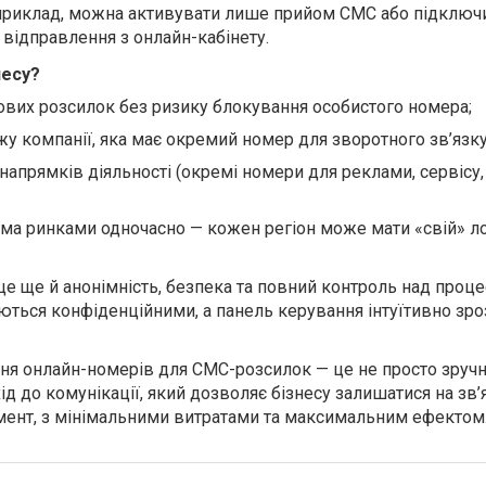
априклад, можна активувати лише прийом СМС або підключ
відправлення з онлайн-кабінету.
несу?
сових розсилок без ризику блокування особистого номера;
у компанії, яка має окремий номер для зворотного зв’язку
апрямків діяльності (окремі номери для реклами, сервісу,
ома ринками одночасно — кожен регіон може мати «свій» л
це ще й анонімність, безпека та повний контроль над проце
ються конфіденційними, а панель керування інтуїтивно зро
ня онлайн-номерів для СМС-розсилок — це не просто зручно
ід до комунікації, який дозволяє бізнесу залишатися на зв’
мент, з мінімальними витратами та максимальним ефектом