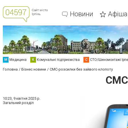
Новини
Афіша
М
Медицина
К
Комунальні підприємства
С
СТО/Шиномонтажі Ірп
Головна
Бізнес новини
СМС-розсилки без зайвого клопоту
СМС-
10:23,
9 квітня 2025 р.
Загальний розділ