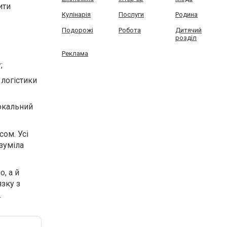
ити
Кулінарія
Послуги
Родина
Подорожі
Робота
Дитячий
розділ
Реклама
;
 логістики
окальний
сом. Усі
зуміла
, а й
язку з
.