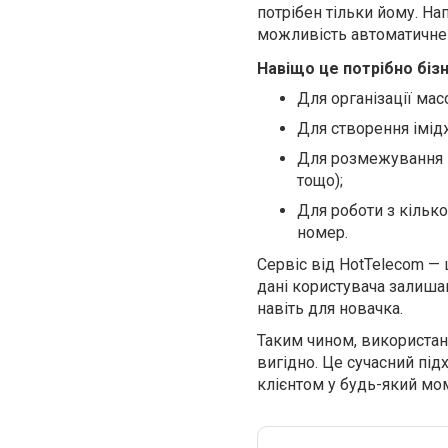
потрібен тільки йому. Н
можливість автоматичне 
Навіщо це потрібно біз
Для організації ма
Для створення імідж
Для розмежування н
тощо);
Для роботи з кільк
номер.
Сервіс від HotTelecom — 
дані користувача залиша
навіть для новачка.
Таким чином, використан
вигідно. Це сучасний підх
клієнтом у будь-який мо