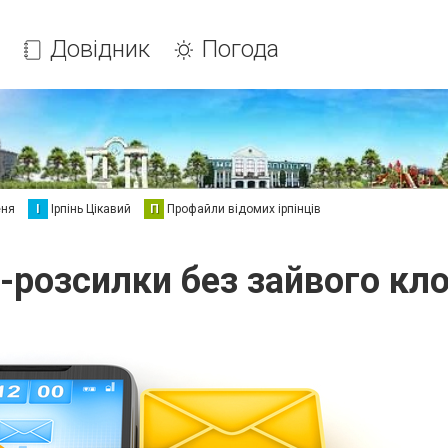
Довідник
Погода
еня
І
Ірпінь Цікавий
П
Профайли відомих ірпінців
розсилки без зайвого кл