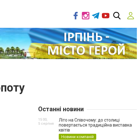
опоту
Останні новини
15:00,
Літо на Співочому: до столиці
5 серпня
повертається традиційна виставка
квітів
Новини компаній