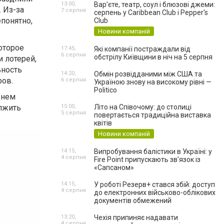
13:00,
Вар’єте, театр, соул і блюзові джеми:
 Из-за
7 серпня
серпень у Caribbean Club і Pepper's
епонятно,
Club
Новини компаній
которое
17:45,
Які компанії постраждали від
6 серпня
обстрілу Київщини в ніч на 5 серпня
и лотерей,
ьность
14:20,
Обмін розвідданими між США та
ров.
6 серпня
Україною знову на високому рівні —
Politico
 нем
лжить
15:00,
Літо на Співочому: до столиці
5 серпня
повертається традиційна виставка
квітів
Новини компаній
14:15,
Випробування балістики в Україні: у
4 серпня
Fire Point припускають зв’язок із
«Сапсаном»
14:15,
У роботі Резерв+ стався збій: доступ
4 серпня
до електронних військово-облікових
документів обмежений
13:20,
Чехія припиняє надавати
4 серпня