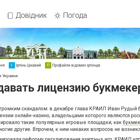
Довідник
Погода
еня
І
Ірпінь Цікавий
П
Профайли відомих ірпінців
в Украине
давать лицензию букмеке
 громким скандалом: в декабре глава КРАИЛ Иван Рудый 
ензии онлайн-казино, владельцами которого являются рос
ировало такие популярные игровые площадки, как
букмек
многие другие. Впрочем, к ним никаких вопросов не возникл
циировали реформу регулирования азартных игр. КРАИЛ уп