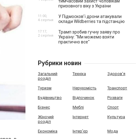
тимчасовий захист чоловікам
призовного віку з України
11:00,
У Підмосков’ї дрони атакували
4 серпня
склади Wildberries та підстанцію
17:17,
Трамп зробив гучну заяву про
2 серпня
Україну: "Ми можемо взяти
практично все"
Рубрики новин
Загальний
Техніка
Здоров'я
розділ
Туризм
Нерухомість
Транспорт
Будівництво
Відпочинок
Розваги
Бізнес
Меблі
Спорт
Жіночий
Інтернет
Культура
розділ
Економіка
Інтер'єр
Мода