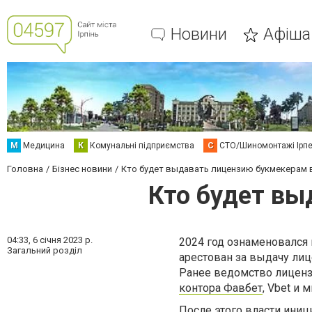
Новини
Афіша
М
Медицина
К
Комунальні підприємства
С
СТО/Шиномонтажі Ірп
Головна
Бізнес новини
Кто будет выдавать лицензию букмекерам 
Кто будет вы
04:33,
6 січня 2023 р.
2024 год ознаменовался
Загальний розділ
арестован за выдачу лиц
Ранее ведомство лиценз
контора Фавбет
, Vbet и 
После этого власти ини