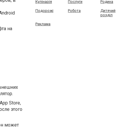
еров, в
Кулінарія
Послуги
Родина
Подорожі
Робота
Дитячий
Android
розділ
Реклама
фта на
 внешних
лятор.
App Store,
осле этого
он может