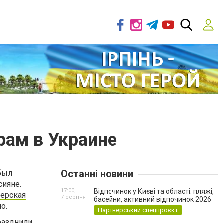
рам в Украине
Останні новини
был
сияне.
17:00,
Відпочинок у Києві та області: пляжі,
ерская
7 серпня
басейни, активний відпочинок 2026
о.
Партнерський спецпроєкт
разднили