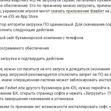
ынка азартных игр не затронули сервис легальных букмек
е обеспечение. Его по-прежнему можно загрузить, причем
к, украинские игроки могут
скачать приложение Фавбет
на 
 на iOS из App Store.
тор алгоритм загрузки ПО одинаковый. Для скачивания со
полнить следующие действия:
ый сайт букмекерской компании с телефона.
рограммного обеспечения.
 загрузки и подтвердить действие.
я, нужно согласиться на его запуск и дождаться окончания
еред загрузкой рекомендуется отключить запрет на ПО из
, иначе операционная система может заблокировать инстал
е Favbet или другого букмекера для iOS, нужно перейти в 
вание БК, открыть страницу софта и нажать «Загрузить». П
ть завершения скачивания и установки.
каким-то причинам нет возможности инсталлировать софт, 