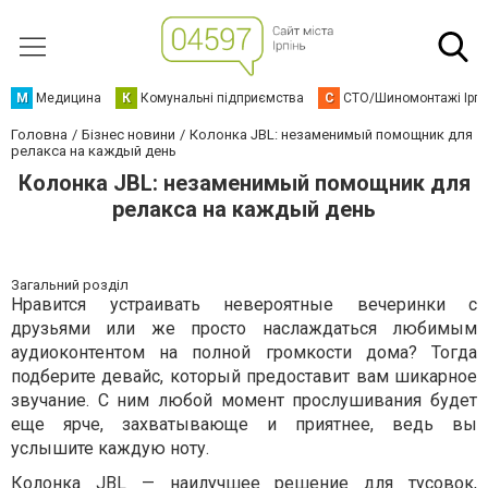
М
Медицина
К
Комунальні підприємства
С
СТО/Шиномонтажі Ірп
Головна
Бізнес новини
Колонка JBL: незаменимый помощник для
релакса на каждый день
Колонка JBL: незаменимый помощник для
релакса на каждый день
Загальний розділ
Нравится устраивать невероятные вечеринки с
друзьями или же просто наслаждаться любимым
аудиоконтентом на полной громкости дома? Тогда
подберите девайс, который предоставит вам шикарное
звучание. С ним любой момент прослушивания будет
еще ярче, захватывающе и приятнее, ведь вы
услышите каждую ноту.
Колонка JBL
— наилучшее решение для тусовок,