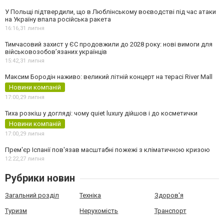
У Польщі підтвердили, що в Люблінському воєводстві під час атаки
на Україну впала російська ракета
16:16,
31 липня
Тимчасовий захист у ЄС продовжили до 2028 року: нові вимоги для
військовозобов’язаних українців
15:42,
31 липня
Максим Бородін наживо: великий літній концерт на терасі River Mall
Новини компаній
17:00,
29 липня
Тиха розкіш у догляді: чому quiet luxury дійшов і до косметички
Новини компаній
17:00,
29 липня
Прем'єр Іспанії пов'язав масштабні пожежі з кліматичною кризою
12:22,
27 липня
Рубрики новин
Загальний розділ
Техніка
Здоров'я
Туризм
Нерухомість
Транспорт