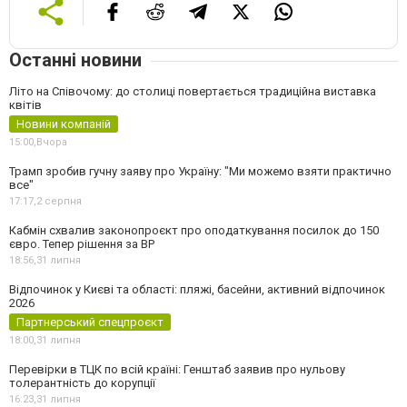
Останні новини
Літо на Співочому: до столиці повертається традиційна виставка
квітів
Новини компаній
15:00,
Вчора
Трамп зробив гучну заяву про Україну: "Ми можемо взяти практично
все"
17:17,
2 серпня
Кабмін схвалив законопроєкт про оподаткування посилок до 150
євро. Тепер рішення за ВР
18:56,
31 липня
Відпочинок у Києві та області: пляжі, басейни, активний відпочинок
2026
Партнерський спецпроєкт
18:00,
31 липня
Перевірки в ТЦК по всій країні: Генштаб заявив про нульову
толерантність до корупції
16:23,
31 липня