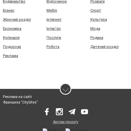
Будівництво
Відпочинок
Розваги
Бізнес
Меблі
Спорт
Жіночий розділ
Інтернет
Культура
Економіка
Інтер'єр
Мода
Кулінарія
Послуги
Родина
Подорожі
Робота
Дитячий розділ
Реклама
Реклама на сайті
Франшиза "CitySites"
Автори проєкту