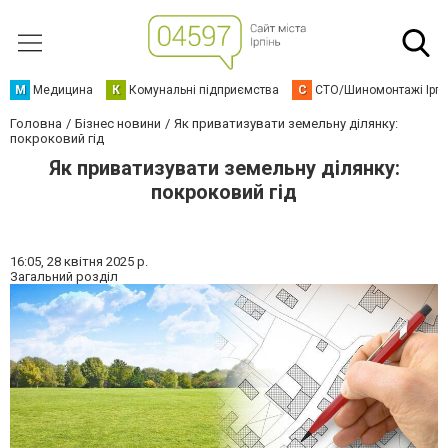
М
Медицина
К
Комунальні підприємства
С
СТО/Шиномонтажі Ірп
Головна
Бізнес новини
Як приватизувати земельну ділянку:
покроковий гід
Як приватизувати земельну ділянку:
покроковий гід
16:05,
28 квітня 2025 р.
Загальний розділ