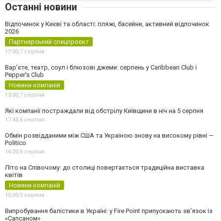
Останні новини
Відпочинок у Києві та області: пляжі, басейни, активний відпочинок
2026
Партнерський спецпроєкт
17:00,
7 серпня
Вар’єте, театр, соул і блюзові джеми: серпень у Caribbean Club і
Pepper's Club
Новини компаній
13:00,
7 серпня
Які компанії постраждали від обстрілу Київщини в ніч на 5 серпня
17:45,
6 серпня
Обмін розвідданими між США та Україною знову на високому рівні —
Politico
14:20,
6 серпня
Літо на Співочому: до столиці повертається традиційна виставка
квітів
Новини компаній
15:00,
5 серпня
Випробування балістики в Україні: у Fire Point припускають зв’язок із
«Сапсаном»