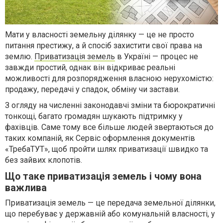
Мати у власності земельну ділянку — це не просто
питання престижу, а й спосіб захистити свої права на
землю.
Приватизація земель
в Україні — процес не
завжди простий, однак він відкриває реальні
можливості для розпорядження власною нерухомістю:
продажу, передачі у спадок, обміну чи застави.
З огляду на численні законодавчі зміни та бюрократичні
тонкощі, багато громадян шукають підтримку у
фахівців. Саме тому все більше людей звертаються до
таких компаній, як Сервіс оформлення документів
«ТребаТУТ», щоб пройти шлях приватизації швидко та
без зайвих клопотів.
Що таке приватизація земель і чому вона
важлива
Приватизація земель — це передача земельної ділянки,
що перебуває у державній або комунальній власності, у