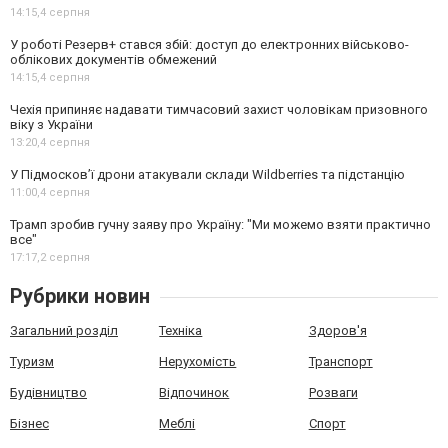
14:15,
4 серпня
У роботі Резерв+ стався збій: доступ до електронних військово-
облікових документів обмежений
14:15,
4 серпня
Чехія припиняє надавати тимчасовий захист чоловікам призовного
віку з України
13:20,
4 серпня
У Підмосков’ї дрони атакували склади Wildberries та підстанцію
11:00,
4 серпня
Трамп зробив гучну заяву про Україну: "Ми можемо взяти практично
все"
17:17,
2 серпня
Рубрики новин
Загальний розділ
Техніка
Здоров'я
Туризм
Нерухомість
Транспорт
Будівництво
Відпочинок
Розваги
Бізнес
Меблі
Спорт