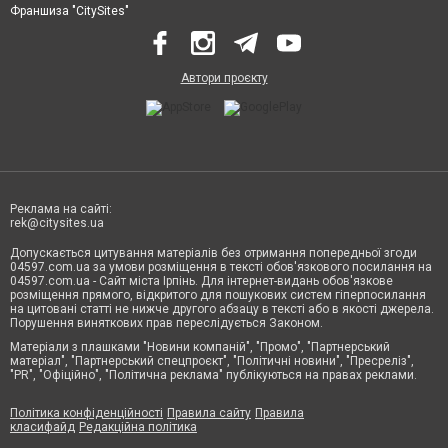
Франшиза "CitySites"
Автори проєкту
Реклама на сайті:
rek@citysites.ua
Допускається цитування матеріалів без отримання попередньої згоди
04597.com.ua за умови розміщення в тексті обов'язкового посилання на
04597.com.ua - Сайт міста Ірпінь. Для інтернет-видань обов'язкове
розміщення прямого, відкритого для пошукових систем гіперпосилання
на цитовані статті не нижче другого абзацу в тексті або в якості джерела.
Порушення виняткових прав переслідується Законом.
Матеріали з плашками "Новини компаній", "Промо", "Партнерський
матеріал", "Партнерський спецпроєкт", "Політичні новини", "Пресреліз",
"PR", "Офіційно", "Політична реклама" публікуються на правах реклами.
Політика конфіденційності
Правила сайту
Правила
класифайд
Редакційна політика