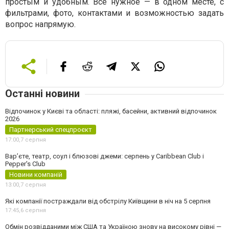
простым и удобным. Всё нужное — в одном месте, с
фильтрами, фото, контактами и возможностью задать
вопрос напрямую.
Останні новини
Відпочинок у Києві та області: пляжі, басейни, активний відпочинок
2026
Партнерський спецпроєкт
17:00,
7 серпня
Вар’єте, театр, соул і блюзові джеми: серпень у Caribbean Club і
Pepper's Club
Новини компаній
13:00,
7 серпня
Які компанії постраждали від обстрілу Київщини в ніч на 5 серпня
17:45,
6 серпня
Обмін розвідданими між США та Україною знову на високому рівні —