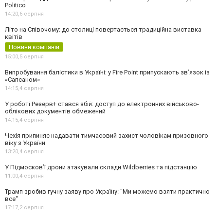
Politico
14:20,
6 серпня
Літо на Співочому: до столиці повертається традиційна виставка
квітів
Новини компаній
15:00,
5 серпня
Випробування балістики в Україні: у Fire Point припускають зв’язок із
«Сапсаном»
14:15,
4 серпня
У роботі Резерв+ стався збій: доступ до електронних військово-
облікових документів обмежений
14:15,
4 серпня
Чехія припиняє надавати тимчасовий захист чоловікам призовного
віку з України
13:20,
4 серпня
У Підмосков’ї дрони атакували склади Wildberries та підстанцію
11:00,
4 серпня
Трамп зробив гучну заяву про Україну: "Ми можемо взяти практично
все"
17:17,
2 серпня