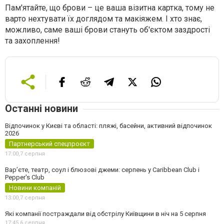
Пам'ятайте, що брови – це ваша візитна картка, тому не
варто нехтувати їх доглядом та макіяжем. І хто знає,
можливо, саме ваші брови стануть об'єктом заздрості
та захоплення!
Останні новини
Відпочинок у Києві та області: пляжі, басейни, активний відпочинок
2026
Партнерський спецпроєкт
17:00,
7 серпня
Вар’єте, театр, соул і блюзові джеми: серпень у Caribbean Club і
Pepper's Club
Новини компаній
13:00,
7 серпня
Які компанії постраждали від обстрілу Київщини в ніч на 5 серпня
17:45,
6 серпня