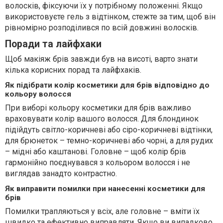
волосків, фіксуючи їх у потрібному положенні. Якщо
використовуєте гель з відтінком, стежте за тим, щоб він
рівномірно розподілився по всій довжині волосків.
Поради та лайфхаки
Щоб макіяж брів завжди був на висоті, варто знати
кілька корисних порад та лайфхаків.
Як підібрати колір косметики для брів відповідно до
кольору волосся
При виборі кольору косметики для брів важливо
враховувати колір вашого волосся. Для блондинок
підійдуть світло-коричневі або сіро-коричневі відтінки,
для брюнеток – темно-коричневі або чорні, а для рудих
– мідні або каштанові. Головне – щоб колір брів
гармонійно поєднувався з кольором волосся і не
виглядав занадто контрастно.
Як виправити помилки при нанесенні косметики для
брів
Помилки трапляються у всіх, але головне – вміти їх
швидко та ефективно виправляти. Якщо ви випадково