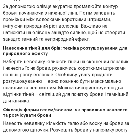
За допомогою олівця акуратно промалюйте контур
брови, починаючи з нижньої лінії. Потім заповніть
проміжки між волосками короткими штрихами,
імітуючи природний ріст волосків. Важливо не
натискати на олівець занадто сильно, щоб не створити
занадто темний та неприродний ефект.
Нанесення тіней для брів: техніка розтушовування для
природного ефекту
Наберіть невелику кількість тіней на скошений пензлик
і нанесіть їх на брови, рухаючись короткими штрихами
по лінії росту волосків. Особливу увагу приділіть
розтушовуванню – воно повинно бути максимально
плавним та непомітним. Можна використовувати два
відтінки тіней – світліший для початку брови і темніший
для кінчика.
Фіксація форми гелем/воском: як правильно наносити
та розчісувати брови
Нанесіть невелику кількість гелю або воску на брови за
допомогою щіточки. Розчешіть брови у напрямку росту