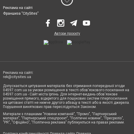
Реклама на сайті
Франшиза "CitySites"
Автори проєкту
Реклама на сайті:
rek@citysites.ua
Допускається цитування матеріалів без отримання попередньої згоди
04597.com.ua за умови розміщення в тексті обов'язкового посилання на
04597.com.ua - Сайт міста Ірпінь. Для інтернет-видань обов'язкове
розміщення прямого, відкритого для пошукових систем гіперпосилання
на цитовані статті не нижче другого абзацу в тексті або в якості джерела.
Порушення виняткових прав переслідується Законом.
Матеріали з плашками "Новини компаній", "Промо", "Партнерський
матеріал", "Партнерський спецпроєкт", "Політичні новини", "Пресреліз",
"PR", "Офіційно", "Політична реклама" публікуються на правах реклами.
Політика конфіденційності
Правила сайту
Правила