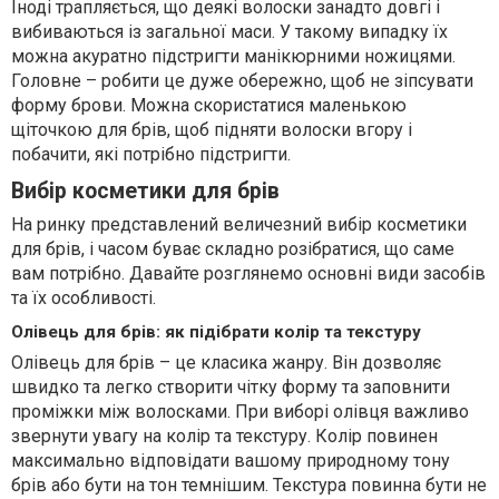
Іноді трапляється, що деякі волоски занадто довгі і
вибиваються із загальної маси. У такому випадку їх
можна акуратно підстригти манікюрними ножицями.
Головне – робити це дуже обережно, щоб не зіпсувати
форму брови. Можна скористатися маленькою
щіточкою для брів, щоб підняти волоски вгору і
побачити, які потрібно підстригти.
Вибір косметики для брів
На ринку представлений величезний вибір косметики
для брів, і часом буває складно розібратися, що саме
вам потрібно. Давайте розглянемо основні види засобів
та їх особливості.
Олівець для брів: як підібрати колір та текстуру
Олівець для брів – це класика жанру. Він дозволяє
швидко та легко створити чітку форму та заповнити
проміжки між волосками. При виборі олівця важливо
звернути увагу на колір та текстуру. Колір повинен
максимально відповідати вашому природному тону
брів або бути на тон темнішим. Текстура повинна бути не