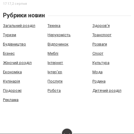
17:17,
2 серпня
Рубрики новин
Загальний розділ
Техніка
Здоров'я
Туризм
Нерухомість
Транспорт
Будівництво
Відпочинок
Розваги
Бізнес
Меблі
Спорт
Жіночий розділ
Інтернет
Культура
Економіка
Інтер'єр
Мода
Кулінарія
Послуги
Родина
Подорожі
Робота
Дитячий розділ
Реклама