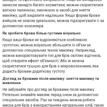
нанесли занадто багато косметики, можна скористатися
ватною паличкою, змоченою в засобі для зняття
макіяжу, щоб видалити надлишки. Якщо форма брови
вийшла не зовсім ідеальною, можна підкоригувати її за
допомогою консилера.
Як зробити брови більш густими візуально
Якщо ваші брови не відрізняються особливою
густотою, можна візуально збільшити їх об'єм за
допомогою спеціальних технік макіяжу. Наприклад,
можна використовувати тіні для брів світлих відтінків,
щоб створити ефект об'ємності. Або ж можна
скористатися тушшю для брів з мікроволокнами, яка
додасть бровам додаткову густоту.
Догляд за бровами після макіяжу: зняття макіяжу та
живлення
Не забувайте про догляд за бровами після макіяжу.
Ретельно знімайте макіяж перед сном за допомогою
спеціальних засобів. Раз на тиждень можна робити
маски для брів з використанням натуральних олій, таких