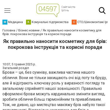
М
Медицина
К
Комунальні підприємства
С
СТО/Шиномонтажі Ірп
Головна
Бізнес новини
Як правильно наносити косметику для
брів: покрокова інструкція та корисні поради
Як правильно наносити косметику для брів:
покрокова інструкція та корисні поради
10:07,
5 травня 2025 р.
Загальний розділ
Брови – це, без сумніву, важлива частина нашого
обличчя. Вони не тільки захищають очі від поту та бруду,
але й відіграють ключову роль у виразності погляду та
загальному сприйнятті нашої зовнішності. Правильно
оформлені брови можуть кардинально змінити вигляд,
зробити обличчя більш гармонійним та привабливим.
Тож, не дивно, що мистецтво макіяжу брів набуло такої