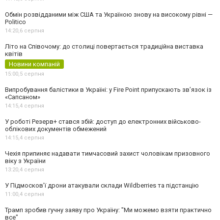
Обмін розвідданими між США та Україною знову на високому рівні —
Politico
14:20,
6 серпня
Літо на Співочому: до столиці повертається традиційна виставка
квітів
Новини компаній
15:00,
5 серпня
Випробування балістики в Україні: у Fire Point припускають зв’язок із
«Сапсаном»
14:15,
4 серпня
У роботі Резерв+ стався збій: доступ до електронних військово-
облікових документів обмежений
14:15,
4 серпня
Чехія припиняє надавати тимчасовий захист чоловікам призовного
віку з України
13:20,
4 серпня
У Підмосков’ї дрони атакували склади Wildberries та підстанцію
11:00,
4 серпня
Трамп зробив гучну заяву про Україну: "Ми можемо взяти практично
все"