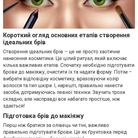
Короткий огляд основних етапів створення
ідеальних брів
Створення ідеальних брів – це не просто хаотичне
нанесення косметики. Це цілий ритуал, який включає
кілька важливих етапів. Спочатку необхідно підготувати
брови до макіяжу, очистити їх та надати форму. Потім –
вибрати відповідну косметику, враховуючи колір
волосся та тип шкіри. І, нарешті, правильно нанести
засоби, дотримуючись певної техніки. Звучить трохи
складно, але насправді все набагато простіше, ніж
здається!
Підготовка брів до макіяжу
Перш ніж братися за олівець чи тіні, важливо
правильно підготувати брови. Це як ґрунтовка перед