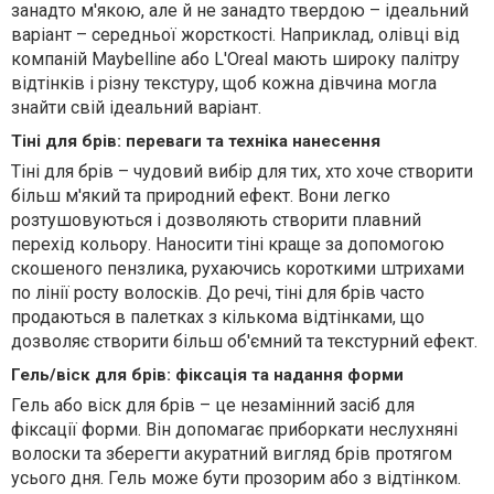
занадто м'якою, але й не занадто твердою – ідеальний
варіант – середньої жорсткості. Наприклад, олівці від
компаній Maybelline або L'Oreal мають широку палітру
відтінків і різну текстуру, щоб кожна дівчина могла
знайти свій ідеальний варіант.
Тіні для брів: переваги та техніка нанесення
Тіні для брів – чудовий вибір для тих, хто хоче створити
більш м'який та природний ефект. Вони легко
розтушовуються і дозволяють створити плавний
перехід кольору. Наносити тіні краще за допомогою
скошеного пензлика, рухаючись короткими штрихами
по лінії росту волосків. До речі, тіні для брів часто
продаються в палетках з кількома відтінками, що
дозволяє створити більш об'ємний та текстурний ефект.
Гель/віск для брів: фіксація та надання форми
Гель або віск для брів – це незамінний засіб для
фіксації форми. Він допомагає приборкати неслухняні
волоски та зберегти акуратний вигляд брів протягом
усього дня. Гель може бути прозорим або з відтінком.