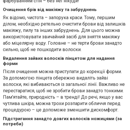
фарбуванням стін – без неї нікуди!
Очищення брів від макіяжу та забруднень
Як відомо, чистота – запорука краси. Тому, першим
ділом, необхідно ретельно очистити брови від залишків
макіяжу, пилу та інших забруднень. Для цього можна
використовувати звичайний засіб для зняття макіяжу
або міцелярну воду. Головне – не терти брови занадто
сильно, щоб не пошкодити волоски.
Видалення зайвих волосків пінцетом для надання
форми
Після очищення можна приступати до корекції форми.
За допомогою пінцета обережно видаліть зайві
волоски, які вибиваються із загальної лінії. Важливо не
перестаратися, щоб не зробити брови занадто тонкими.
Пам'ятайте, природність – в тренді! До речі, якщо у вас
чутлива шкіра, можна трохи розпарити обличчя перед
процедурою – це допоможе зменшити дискомфорт.
Підстригання занадто довгих волосків ножицями (за
потреби)