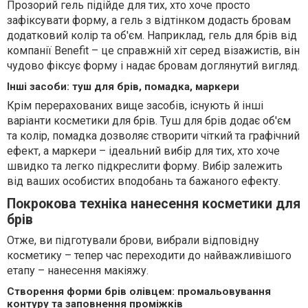
Прозорий гель підійде для тих, хто хоче просто
зафіксувати форму, а гель з відтінком додасть бровам
додатковий колір та об'єм. Наприклад, гель для брів від
компанії Benefit – це справжній хіт серед візажистів, він
чудово фіксує форму і надає бровам доглянутий вигляд.
Інші засоби: туш для брів, помадка, маркери
Крім перерахованих вище засобів, існують й інші
варіанти косметики для брів. Туш для брів додає об'єм
та колір, помадка дозволяє створити чіткий та графічний
ефект, а маркери – ідеальний вибір для тих, хто хоче
швидко та легко підкреслити форму. Вибір залежить
від ваших особистих вподобань та бажаного ефекту.
Покрокова техніка нанесення косметики для
брів
Отже, ви підготували брови, вибрали відповідну
косметику – тепер час переходити до найважливішого
етапу – нанесення макіяжу.
Створення форми брів олівцем: промальовування
контуру та заповнення проміжків