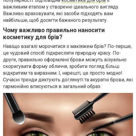
популярності. Відповідна
косметика для брів
є
важливим етапом у створенні ідеального вигляду.
Важливо враховувати, які засоби підходять вам
найбільше, щоб досягти бажаного результату.
Чому важливо правильно наносити
косметику для брів?
Навіщо взагалі морочитися з макіяжем брів? По-перше,
це чудовий спосіб підкреслити природну красу. По-
друге, правильно оформлені брови можуть візуально
скоригувати форму обличчя, зробити погляд більш
відкритим та виразним. І, нарешті, це просто модно!
Сучасні тренди диктують доглянуті та акуратні брови, які
гармонійно вписуються в загальний образ.