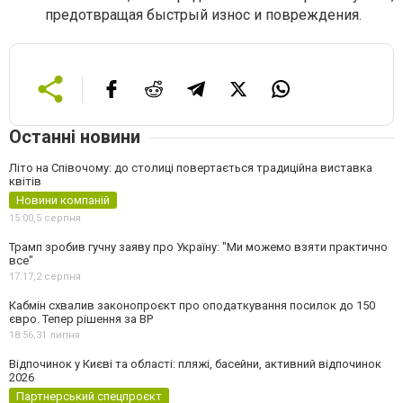
предотвращая быстрый износ и повреждения.
Останні новини
Літо на Співочому: до столиці повертається традиційна виставка
квітів
Новини компаній
15:00,
5 серпня
Трамп зробив гучну заяву про Україну: "Ми можемо взяти практично
все"
17:17,
2 серпня
Кабмін схвалив законопроєкт про оподаткування посилок до 150
євро. Тепер рішення за ВР
18:56,
31 липня
Відпочинок у Києві та області: пляжі, басейни, активний відпочинок
2026
Партнерський спецпроєкт