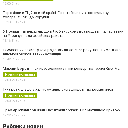
18:00,
31 липня
Перевірки в ТЦК по всій країні: Генштаб заявив про нульову
толерантність до корупції
16:23,
31 липня
У Польщі підтвердили, що в Люблінському воєводстві під час атаки
на Україну впала російська ракета
16:16,
31 липня
Тимчасовий захист у ЄС продовжили до 2028 року: нові вимоги для
військовозобов’язаних українців
15:42,
31 липня
Максим Бородін наживо: великий літній концерт на терасі River Mall
Новини компаній
17:00,
29 липня
Тиха розкіш у догляді: чому quiet luxury дійшов і до косметички
Новини компаній
17:00,
29 липня
Прем'єр Іспанії пов'язав масштабні пожежі з кліматичною кризою
12:22,
27 липня
Рубрики новин