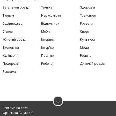
Загальний розділ
Техніка
Здоров'я
Туризм
Нерухомість
Транспорт
Будівництво
Відпочинок
Розваги
Бізнес
Меблі
Спорт
Жіночий розділ
Інтернет
Культура
Економіка
Інтер'єр
Мода
Кулінарія
Послуги
Родина
Подорожі
Робота
Дитячий розділ
Реклама
Реклама на сайті
Франшиза "CitySites"