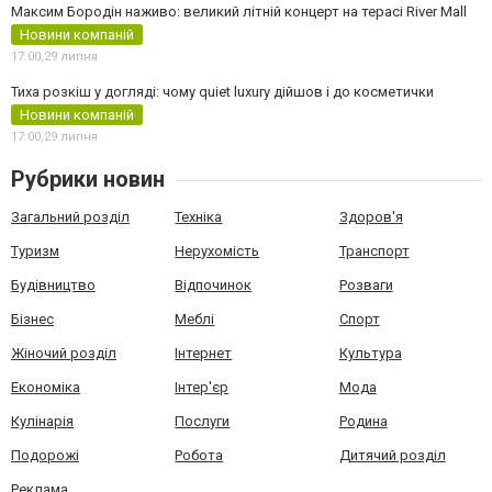
Максим Бородін наживо: великий літній концерт на терасі River Mall
Новини компаній
17:00,
29 липня
Тиха розкіш у догляді: чому quiet luxury дійшов і до косметички
Новини компаній
17:00,
29 липня
Рубрики новин
Загальний розділ
Техніка
Здоров'я
Туризм
Нерухомість
Транспорт
Будівництво
Відпочинок
Розваги
Бізнес
Меблі
Спорт
Жіночий розділ
Інтернет
Культура
Економіка
Інтер'єр
Мода
Кулінарія
Послуги
Родина
Подорожі
Робота
Дитячий розділ
Реклама