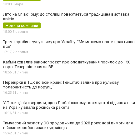
13:00,
Вчора
Літо на Співочому: до столиці повертається традиційна виставка
квітів
Новини компаній
15:00,
5 серпня
Трамп зробив гучну заяву про Україну: "Ми можемо взяти практично
все"
17:17,
2 серпня
Кабмін схвалив законопроєкт про оподаткування посилок до 150
євро. Тепер рішення за ВР
18:56,
31 липня
Перевірки в ТЦК по всій країні: Генштаб заявив про нульову
толерантність до корупції
16:23,
31 липня
У Польщі підтвердили, що в Люблінському воєводстві під час атаки
на Україну впала російська ракета
16:16,
31 липня
Тимчасовий захист у ЄС продовжили до 2028 року: нові вимоги для
військовозобов’язаних українців
15:42,
31 липня