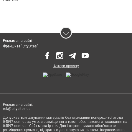
Реклама на сайті
Франшиза "CitySites"
Автори проєкту
Реклама на сайті:
rek@citysites.ua
Допускається цитування матеріалів без отримання попередньої згоди
04597.com.ua за умови розміщення в тексті обов'язкового посилання на
04597.com.ua - Сайт міста Ірпінь. Для інтернет-видань обов'язкове
розміщення прямого, відкритого для пошукових систем гіперпосилання