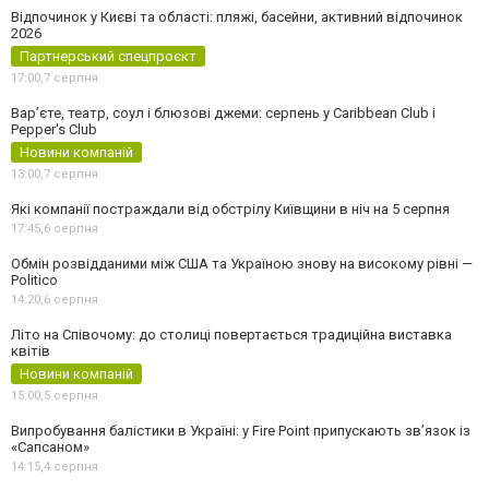
Відпочинок у Києві та області: пляжі, басейни, активний відпочинок
2026
Партнерський спецпроєкт
17:00,
7 серпня
Вар’єте, театр, соул і блюзові джеми: серпень у Caribbean Club і
Pepper's Club
Новини компаній
13:00,
7 серпня
Які компанії постраждали від обстрілу Київщини в ніч на 5 серпня
17:45,
6 серпня
Обмін розвідданими між США та Україною знову на високому рівні —
Politico
14:20,
6 серпня
Літо на Співочому: до столиці повертається традиційна виставка
квітів
Новини компаній
15:00,
5 серпня
Випробування балістики в Україні: у Fire Point припускають зв’язок із
«Сапсаном»
14:15,
4 серпня