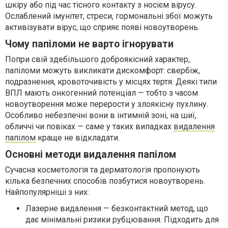
шкіру або під час тісного контакту з носієм вірусу.
Ослаблений імунітет, стреси, гормональні збої можуть
активізувати вірус, що сприяє появі новоутворень.
Чому папіломи не варто ігнорувати
Попри свій здебільшого доброякісний характер,
папіломи можуть викликати дискомфорт: свербіж,
подразнення, кровоточивість у місцях тертя. Деякі типи
ВПЛ мають онкогенний потенціал — тобто з часом
новоутворення може перерости у злоякісну пухлину.
Особливо небезпечні вони в інтимній зоні, на шиї,
обличчі чи повіках — саме у таких випадках
видалення
папілом
краще не відкладати.
Основні методи видалення папілом
Сучасна косметологія та дерматологія пропонують
кілька безпечних способів позбутися новоутворень.
Найпопулярніші з них:
Лазерне видалення — безконтактний метод, що
дає мінімальні ризики рубцювання. Підходить для