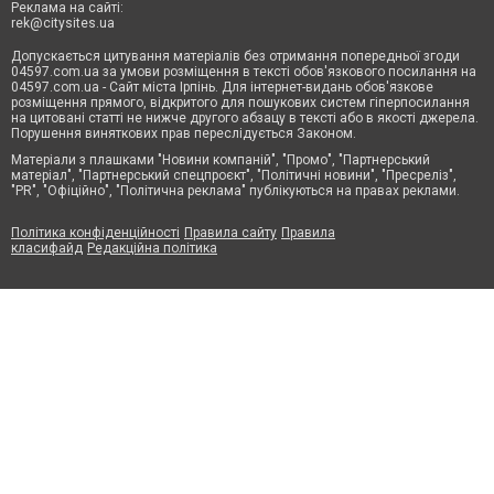
Реклама на сайті:
rek@citysites.ua
Допускається цитування матеріалів без отримання попередньої згоди
04597.com.ua за умови розміщення в тексті обов'язкового посилання на
04597.com.ua - Сайт міста Ірпінь. Для інтернет-видань обов'язкове
розміщення прямого, відкритого для пошукових систем гіперпосилання
на цитовані статті не нижче другого абзацу в тексті або в якості джерела.
Порушення виняткових прав переслідується Законом.
Матеріали з плашками "Новини компаній", "Промо", "Партнерський
матеріал", "Партнерський спецпроєкт", "Політичні новини", "Пресреліз",
"PR", "Офіційно", "Політична реклама" публікуються на правах реклами.
Політика конфіденційності
Правила сайту
Правила
класифайд
Редакційна політика