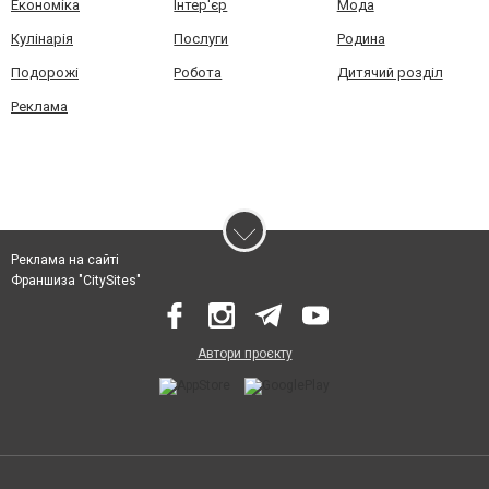
Економіка
Інтер'єр
Мода
Кулінарія
Послуги
Родина
Подорожі
Робота
Дитячий розділ
Реклама
Реклама на сайті
Франшиза "CitySites"
Автори проєкту