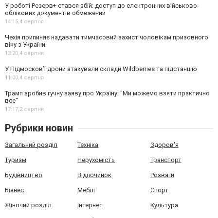
У роботі Резерв+ стався збій: доступ до електронних військово-
облікових документів обмежений
14:15,
4 серпня
Чехія припиняє надавати тимчасовий захист чоловікам призовного
віку з України
13:20,
4 серпня
У Підмосков’ї дрони атакували склади Wildberries та підстанцію
11:00,
4 серпня
Трамп зробив гучну заяву про Україну: "Ми можемо взяти практично
все"
17:17,
2 серпня
Рубрики новин
Загальний розділ
Техніка
Здоров'я
Туризм
Нерухомість
Транспорт
Будівництво
Відпочинок
Розваги
Бізнес
Меблі
Спорт
Жіночий розділ
Інтернет
Культура