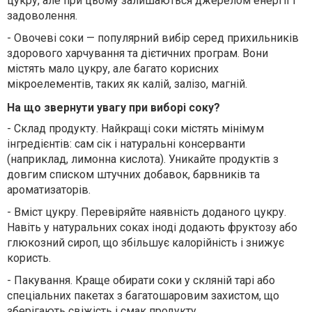
цукру, але при цьому залишаються джерелом енергії і
задоволення.
-
Овочеві соки — популярний вибір серед прихильників
здорового харчування та дієтичних програм. Вони
містять мало цукру, але багато корисних
мікроелементів, таких як калій, залізо, магній.
На що звернути увагу при виборі соку?
-
Склад продукту. Найкращі соки містять мінімум
інгредієнтів: сам сік і натуральні консерванти
(наприклад, лимонна кислота). Уникайте продуктів з
довгим списком штучних добавок, барвників та
ароматизаторів.
-
Вміст цукру. Перевіряйте наявність доданого цукру.
Навіть у натуральних соках іноді додають фруктозу або
глюкозний сироп, що збільшує калорійність і знижує
користь.
- Пакування. Краще обирати соки у скляній тарі або
спеціальних пакетах з багатошаровим захистом, що
зберігають свіжість і смак продукту.