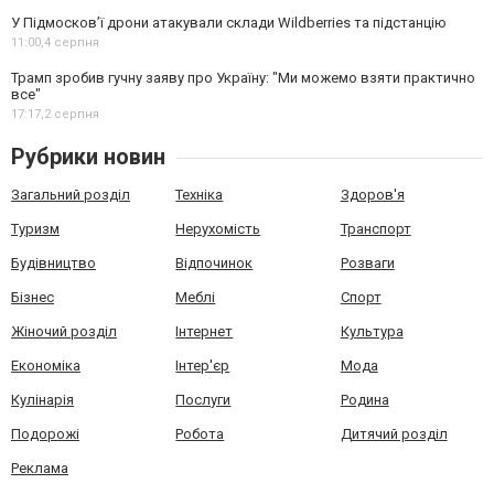
У Підмосков’ї дрони атакували склади Wildberries та підстанцію
11:00,
4 серпня
Трамп зробив гучну заяву про Україну: "Ми можемо взяти практично
все"
17:17,
2 серпня
Рубрики новин
Загальний розділ
Техніка
Здоров'я
Туризм
Нерухомість
Транспорт
Будівництво
Відпочинок
Розваги
Бізнес
Меблі
Спорт
Жіночий розділ
Інтернет
Культура
Економіка
Інтер'єр
Мода
Кулінарія
Послуги
Родина
Подорожі
Робота
Дитячий розділ
Реклама