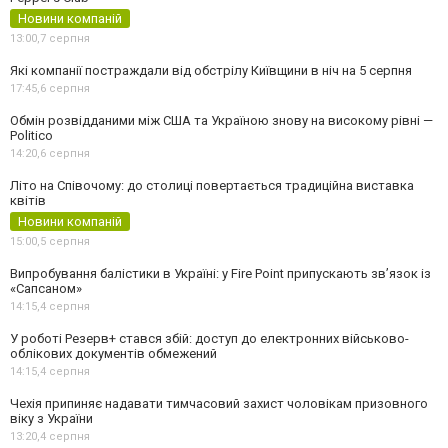
Новини компаній
13:00,
7 серпня
Які компанії постраждали від обстрілу Київщини в ніч на 5 серпня
17:45,
6 серпня
Обмін розвідданими між США та Україною знову на високому рівні —
Politico
14:20,
6 серпня
Літо на Співочому: до столиці повертається традиційна виставка
квітів
Новини компаній
15:00,
5 серпня
Випробування балістики в Україні: у Fire Point припускають зв’язок із
«Сапсаном»
14:15,
4 серпня
У роботі Резерв+ стався збій: доступ до електронних військово-
облікових документів обмежений
14:15,
4 серпня
Чехія припиняє надавати тимчасовий захист чоловікам призовного
віку з України
13:20,
4 серпня