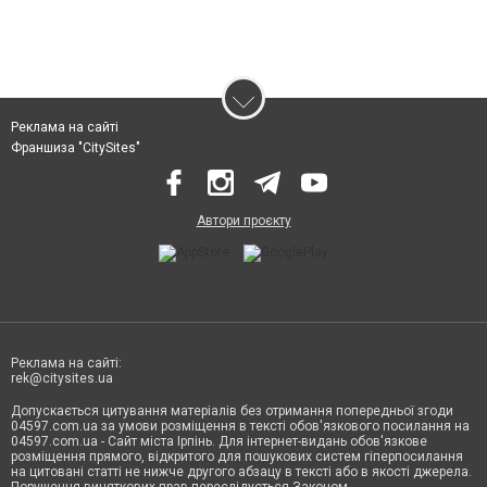
Реклама на сайті
Франшиза "CitySites"
Автори проєкту
Реклама на сайті:
rek@citysites.ua
Допускається цитування матеріалів без отримання попередньої згоди
04597.com.ua за умови розміщення в тексті обов'язкового посилання на
04597.com.ua - Сайт міста Ірпінь. Для інтернет-видань обов'язкове
розміщення прямого, відкритого для пошукових систем гіперпосилання
на цитовані статті не нижче другого абзацу в тексті або в якості джерела.