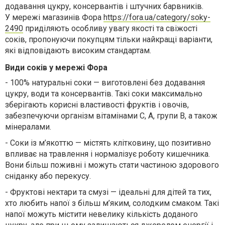
додавання цукру, консервантів і штучних барвників.
У мережі магазинів Фора
https://fora.ua/category/soky-
2490
приділяють особливу увагу якості та свіжості
соків, пропонуючи покупцям тільки найкращі варіанти,
які відповідають високим стандартам.
Види соків у мережі Фора
-
100% натуральні соки — виготовлені без додавання
цукру, води та консервантів. Такі соки максимально
зберігають корисні властивості фруктів і овочів,
забезпечуючи організм вітамінами С, А, групи В, а також
мінералами.
-
Соки із м’якоттю — містять клітковину, що позитивно
впливає на травлення і нормалізує роботу кишечника.
Вони більш поживні і можуть стати частиною здорового
сніданку або перекусу.
- Фруктові нектари та смузі — ідеальні для дітей та тих,
хто любить напої з більш м’яким, солодким смаком. Такі
напої можуть містити невелику кількість доданого