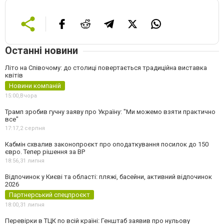
Останні новини
Літо на Співочому: до столиці повертається традиційна виставка
квітів
Новини компаній
15:00,
Вчора
Трамп зробив гучну заяву про Україну: "Ми можемо взяти практично
все"
17:17,
2 серпня
Кабмін схвалив законопроєкт про оподаткування посилок до 150
євро. Тепер рішення за ВР
18:56,
31 липня
Відпочинок у Києві та області: пляжі, басейни, активний відпочинок
2026
Партнерський спецпроєкт
18:00,
31 липня
Перевірки в ТЦК по всій країні: Генштаб заявив про нульову