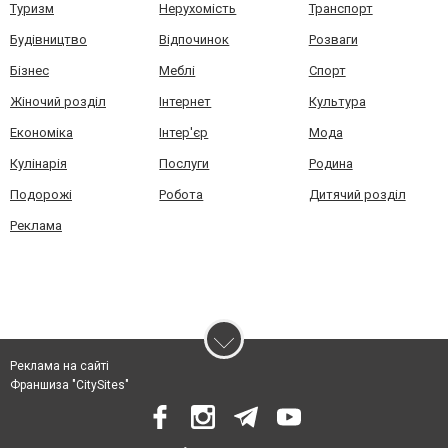
Туризм
Нерухомість
Транспорт
Будівництво
Відпочинок
Розваги
Бізнес
Меблі
Спорт
Жіночий розділ
Інтернет
Культура
Економіка
Інтер'єр
Мода
Кулінарія
Послуги
Родина
Подорожі
Робота
Дитячий розділ
Реклама
Реклама на сайті
Франшиза "CitySites"