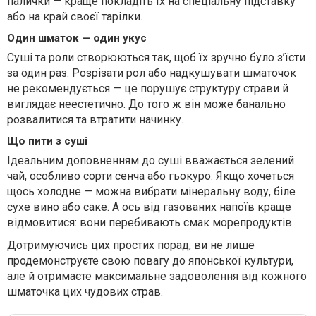
палички — краще покладіть їх на спеціальну підставку
або на край своєї тарілки.
Один шматок — один укус
Суші та роли створюються так, щоб їх зручно було з’їсти
за один раз. Розрізати рол або надкушувати шматочок
не рекомендується — це порушує структуру страви й
виглядає неестетично. До того ж він може банально
розвалитися та втратити начинку.
Що пити з суші
Ідеальним доповненням до суші вважається зелений
чай, особливо сорти сенча або гьокуро. Якщо хочеться
щось холодне — можна вибрати мінеральну воду, біле
сухе вино або саке. А ось від газованих напоїв краще
відмовитися: вони перебивають смак морепродуктів.
Дотримуючись цих простих порад, ви не лише
продемонструєте свою повагу до японської культури,
але й отримаєте максимальне задоволення від кожного
шматочка цих чудових страв.