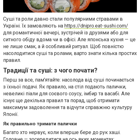
Суші та роли давно стали популярними стравами в
Україні. Їх замовляють на
https://dnipro.eat-sushi.com/
для романтичної вечері, зустрічей із друзями або для
ситного обіду вдома чи в офісі. Але японська кухня — це
не лише смак, а й особливий ритуал. Щоб повністю
насолодитися суші та ролами, варто знати кілька простих
правил.
Традиції та суші: з чого почати?
Перш за все, пам'ятайте: насолода від суші починається
з їхньої подачі. Як правило, на стіл подають палички,
невеликі піали для соєвого соусу, імбир та васабі. Але
існує ще декілька правил та порад, щоб отримати
максимум задоволення та відчути справжню культуру
Японії.
Як правильно тримати палички
Багато хто нервує, коли вперше бере до рук хаші.
Головне — зосередитися на ось яких моментах: