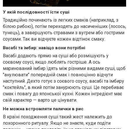
У якій послідовності їсти суші
Традиційно починають із легких смаків (наприклад, з
білою рибою), потім переходять до насиченіших (лосось,
тунець), а завершують стравами з вугрем або гострими
соусами. Так ви відчуєте кожен відтінок смаку.
Васабі та імбир: навіщо вони потрібні
Васабі додають прямо на суші або розмішують у
соєвому соусі, якщо люблять гостріше. А ось
маринований імбир їдять між різними видами суші, щоб
"анулювати" попередній смак і повноцінно відчути
наступний. Дехто готує з соєвого соусу, васабі та імбиру
"коктейль", в який потім занурюють суші. Це перебиває
смак і повагу до японської кухні. Кожен інгредієнт має
свій характер — варто це цінувати.
Не можна встромляти палички в рис
В країні походження суші такий жест належить до
похоронного ритуалу. Якщо не знаєте, куди подіти