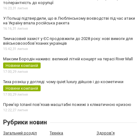
толерантність до корупції
16:23,
31 липня
У Польщі підтвердили, що в Люблінському воєводстві під час атаки
на Україну впала російська ракета
16:16,
31 липня
Тимчасовий захист у ЄС продовжили до 2028 року: нові вимоги для
військовозобов’язаних українців
15:42,
31 липня
Максим Бородін наживо: великий літній концерт на терасі River Mall
Новини компаній
17:00,
29 липня
Тиха розкіш у догляді: чому quiet luxury дійшов і до косметички
Новини компаній
17:00,
29 липня
Прем'єр Іспанії пов'язав масштабні пожежі з кліматичною кризою
12:22,
27 липня
Рубрики новин
Загальний розділ
Техніка
Здоров'я