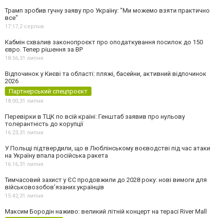
Трамп зробив гучну заяву про Україну: "Ми можемо взяти практично
все"
17:17,
2 серпня
Кабмін схвалив законопроєкт про оподаткування посилок до 150
євро. Тепер рішення за ВР
18:56,
31 липня
Відпочинок у Києві та області: пляжі, басейни, активний відпочинок
2026
Партнерський спецпроєкт
18:00,
31 липня
Перевірки в ТЦК по всій країні: Генштаб заявив про нульову
толерантність до корупції
16:23,
31 липня
У Польщі підтвердили, що в Люблінському воєводстві під час атаки
на Україну впала російська ракета
16:16,
31 липня
Тимчасовий захист у ЄС продовжили до 2028 року: нові вимоги для
військовозобов’язаних українців
15:42,
31 липня
Максим Бородін наживо: великий літній концерт на терасі River Mall