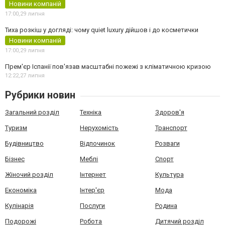
Новини компаній
17:00,
29 липня
Тиха розкіш у догляді: чому quiet luxury дійшов і до косметички
Новини компаній
17:00,
29 липня
Прем'єр Іспанії пов'язав масштабні пожежі з кліматичною кризою
12:22,
27 липня
Рубрики новин
Загальний розділ
Техніка
Здоров'я
Туризм
Нерухомість
Транспорт
Будівництво
Відпочинок
Розваги
Бізнес
Меблі
Спорт
Жіночий розділ
Інтернет
Культура
Економіка
Інтер'єр
Мода
Кулінарія
Послуги
Родина
Подорожі
Робота
Дитячий розділ