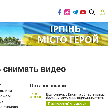
ь снимать видео
Останні новини
т
ль или
17:00,
Відпочинок у Києві та області: пляжі,
 самом
Сьогодні
басейни, активний відпочинок 2026
обы
Партнерський спецпроєкт
но сначала