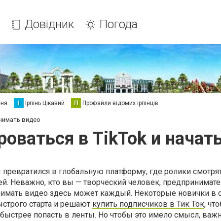
Довідник
Погода
еня
І
Ірпінь Цікавий
П
Профайли відомих ірпінців
снимать видео
роваться в TikTok и начат
ы превратился в глобальную платформу, где ролики смотря
й. Неважно, кто вы — творческий человек, предпринимате
нимать видео здесь может каждый. Некоторые новички в
ыстрого старта и решают
купить подписчиков в Тик Ток
, чт
 быстрее попасть в ленты. Но чтобы это имело смысл, важ