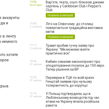
13:00,
Вар’єте, театр, соул і блюзові джеми:
Сьогодні
серпень у Caribbean Club і Pepper's
Club
Новини компаній
е аккаунты
уда и
15:00,
Літо на Співочому: до столиці
5 серпня
повертається традиційна виставка
квітів
е в ленту
Новини компаній
а немного
17:17,
Трамп зробив гучну заяву про
2 серпня
Україну: "Ми можемо взяти
практично все"
что хотите
торое
18:56,
Кабмін схвалив законопроєкт про
31 липня
оподаткування посилок до 150 євро.
Тепер рішення за ВР
16:23,
Перевірки в ТЦК по всій країні:
31 липня
Генштаб заявив про нульову
толерантність до корупції
ткрыв
16:16,
У Польщі підтвердили, що в
31 липня
Люблінському воєводстві під час
атаки на Україну впала російська
ракета