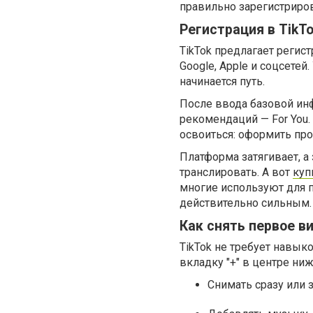
правильно зарегистриров
Регистрация в TikT
TikTok предлагает регис
Google, Apple и соцсетей
начинается путь.
После ввода базовой инф
рекомендаций — For You.
освоиться: оформить проф
Платформа затягивает, а 
транслировать. А вот
куп
многие используют для п
действительно сильным.
Как снять первое в
TikTok не требует навык
вкладку "+" в центре ни
Снимать сразу или 