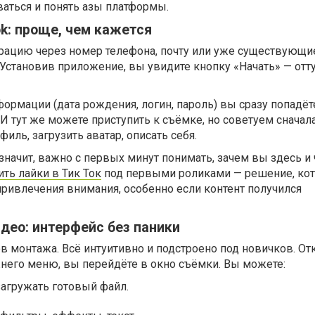
аться и понять азы платформы.
ok: проще, чем кажется
трацию через номер телефона, почту или уже существующи
. Установив приложение, вы увидите кнопку «Начать» — отт
ормации (дата рождения, логин, пароль) вы сразу попадёт
 И тут же можете приступить к съёмке, но советуем сначал
иль, загрузить аватар, описать себя.
значит, важно с первых минут понимать, зачем вы здесь и 
ить лайки в Тик Ток
под первыми роликами — решение, ко
ривлечения внимания, особенно если контент получился
идео: интерфейс без паники
ов монтажа. Всё интуитивно и подстроено под новичков. О
жнего меню, вы перейдёте в окно съёмки. Вы можете:
загружать готовый файл.