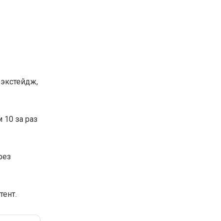
бэкстейдж,
 10 за раз
рез
тент.