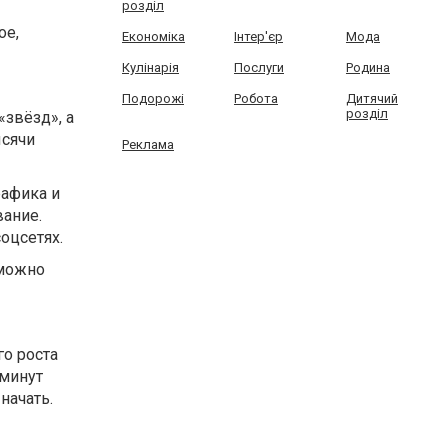
розділ
ое,
Економіка
Інтер'єр
Мода
Кулінарія
Послуги
Родина
Подорожі
Робота
Дитячий
розділ
«звёзд», а
ысячи
Реклама
рафика и
вание.
оцсетях.
 можно
го роста
 минут
начать.