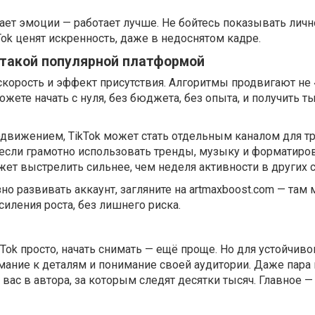
ет эмоции — работает лучше. Не бойтесь показывать личн
Tok ценят искренность, даже в недоснятом кадре.
 такой популярной платформой
 скорость и эффект присутствия. Алгоритмы продвигают не 
жете начать с нуля, без бюджета, без опыта, и получить т
одвижением, TikTok может стать отдельным каналом для т
 если грамотно использовать тренды, музыку и форматиро
ет выстрелить сильнее, чем неделя активности в других с
но развивать аккаунт, загляните на artmaxboost.com — там
силения роста, без лишнего риска.
Tok просто, начать снимать — ещё проще. Но для устойчиво
мание к деталям и понимание своей аудитории. Даже пара
ас в автора, за которым следят десятки тысяч. Главное — 