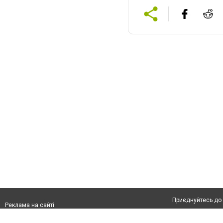
Приєднуйтесь до 
Реклама на сайті
Франшиза "CitySites"
Автори проєкту