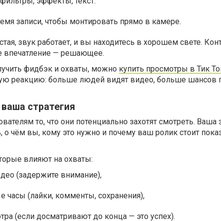
фильтры, эффекты, текст.
емя записи, чтобы монтировать прямо в камере.
стая, звук работает, и вы находитесь в хорошем свете. Кон
ое впечатление — решающее.
олучить фидбэк и охваты, можно
купить просмотры в Тик То
ную реакцию: больше людей видят видео, больше шансов 
 ваша стратегия
вателям то, что они потенциально захотят смотреть. Ваша 
, о чём вы, кому это нужно и почему ваш ролик стоит пока
торые влияют на охваты:
део (задержите внимание),
е часы (лайки, комменты, сохранения),
ра (если досматривают до конца — это успех).