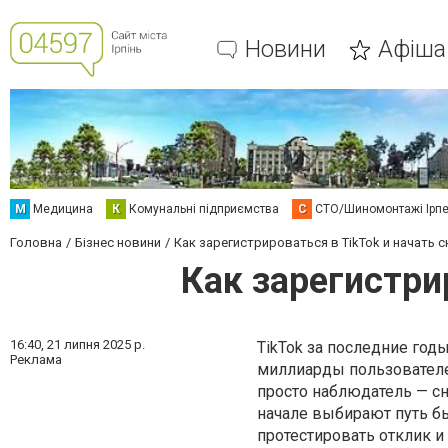
Новини
Афіша
М
Медицина
К
Комунальні підприємства
С
СТО/Шиномонтажі Ірп
Головна
Бізнес новини
Как зарегистрироваться в TikTok и начать 
Как зарегистри
16:40,
21 липня 2025 р.
TikTok за последние год
Реклама
миллиарды пользователе
просто наблюдатель — с
начале выбирают путь б
протестировать отклик и