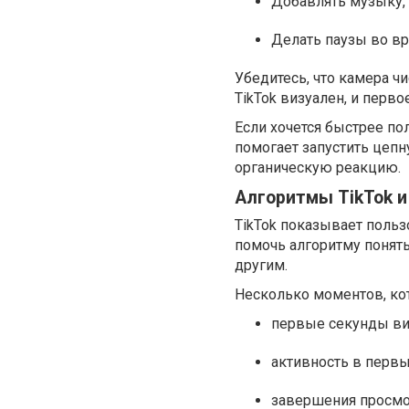
Добавлять музыку, 
Делать паузы во вр
Убедитесь, что камера чи
TikTok визуален, и перв
Если хочется быстрее п
помогает запустить цеп
органическую реакцию.
Алгоритмы TikTok и
TikTok показывает пользо
помочь алгоритму понять
другим.
Несколько моментов, ко
первые секунды ви
активность в первы
завершения просмот