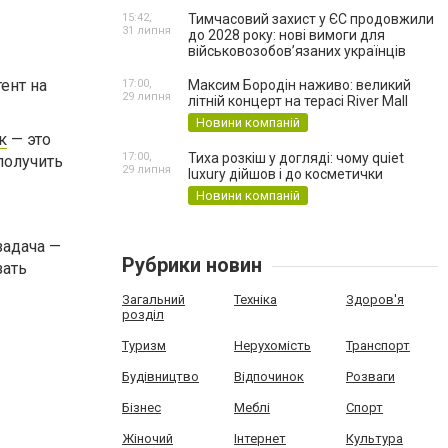
15:42,
Тимчасовий захист у ЄС продовжили
31 липня
до 2028 року: нові вимоги для
військовозобов’язаних українців
тент на
17:00,
Максим Бородін наживо: великий
29 липня
літній концерт на терасі River Mall
Новини компаній
к
— это
17:00,
Тиха розкіш у догляді: чому quiet
получить
29 липня
luxury дійшов і до косметички
Новини компаній
задача —
Рубрики новин
зать
Загальний
Техніка
Здоров'я
розділ
Туризм
Нерухомість
Транспорт
Будівництво
Відпочинок
Розваги
Бізнес
Меблі
Спорт
Жіночий
Інтернет
Культура