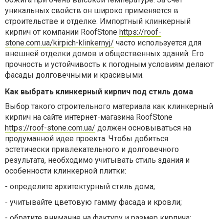
уникальных свойств он широко применяется в
строительстве и отделке. Импортный клинкерный
кирпич от компании RoofStone
https://roof-
stone.com.ua/kirpich-klinkernyj/
ч
асто используется для
внешней отделки домов и общественных зданий. Его
прочность и устойчивость к погодным условиям делают
фасады долговечными и красивыми.
Как выбрать клинкерный кирпич под стиль дома
Выбор такого строительного материала как
клинкерный
кирпич на сайте интернет-магазина RoofStone
https://roof-stone.com.ua/
должен основываться на
продуманной идее проекта.
Чтобы добиться
эстетически привлекательного и долговечного
результата, необходимо учитывать стиль здания и
особенности клинкерной плитки:
-
определите архитектурный стиль дома;
-
учитывайте цветовую гамму фасада и кровли;
-
обратите внимание на фактуру и размер кирпича;