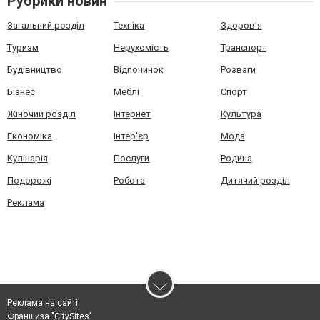
Рубрики новин
Загальний розділ
Техніка
Здоров'я
Туризм
Нерухомість
Транспорт
Будівництво
Відпочинок
Розваги
Бізнес
Меблі
Спорт
Жіночий розділ
Інтернет
Культура
Економіка
Інтер'єр
Мода
Кулінарія
Послуги
Родина
Подорожі
Робота
Дитячий розділ
Реклама
Реклама на сайті
Франшиза "CitySites"