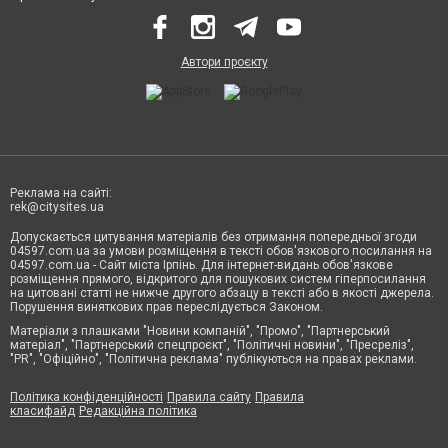
Автори проєкту
Реклама на сайті:
rek@citysites.ua
Допускається цитування матеріалів без отримання попередньої згоди
04597.com.ua за умови розміщення в тексті обов'язкового посилання на
04597.com.ua - Сайт міста Ірпінь. Для інтернет-видань обов'язкове
розміщення прямого, відкритого для пошукових систем гіперпосилання
на цитовані статті не нижче другого абзацу в тексті або в якості джерела.
Порушення виняткових прав переслідується Законом.
Матеріали з плашками "Новини компаній", "Промо", "Партнерський
матеріал", "Партнерський спецпроєкт", "Політичні новини", "Пресреліз",
"PR", "Офіційно", "Політична реклама" публікуються на правах реклами.
Політика конфіденційності
Правила сайту
Правила
класифайд
Редакційна політика