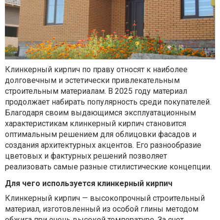
Клинкерный кирпич по праву относят к наиболее
долговечным и эстетически привлекательным
строительным материалам. В 2025 году материал
продолжает набирать популярность среди покупателей.
Благодаря своим выдающимся эксплуатационным
характеристикам клинкерный кирпич становится
оптимальным решением для облицовки фасадов и
создания архитектурных акцентов. Его разнообразие
цветовых и фактурных решений позволяет
реализовать самые разные стилистические концепции.
Для чего используется клинкерный кирпич
Клинкерный кирпич — высокопрочный строительный
материал, изготовленный из особой глины методом
обжига при очень высокой температуре. За счет