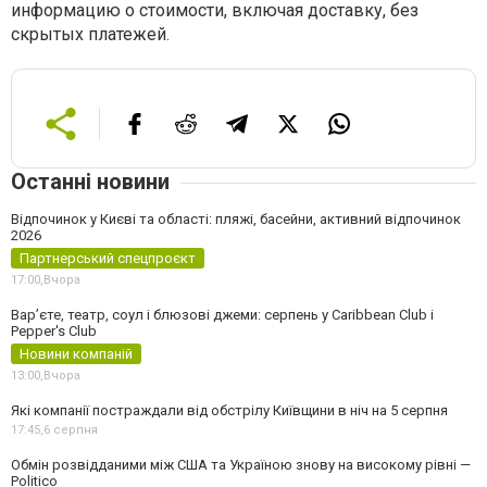
информацию о стоимости, включая доставку, без
скрытых платежей.
Останні новини
Відпочинок у Києві та області: пляжі, басейни, активний відпочинок
2026
Партнерський спецпроєкт
17:00,
Вчора
Вар’єте, театр, соул і блюзові джеми: серпень у Caribbean Club і
Pepper's Club
Новини компаній
13:00,
Вчора
Які компанії постраждали від обстрілу Київщини в ніч на 5 серпня
17:45,
6 серпня
Обмін розвідданими між США та Україною знову на високому рівні —
Politico