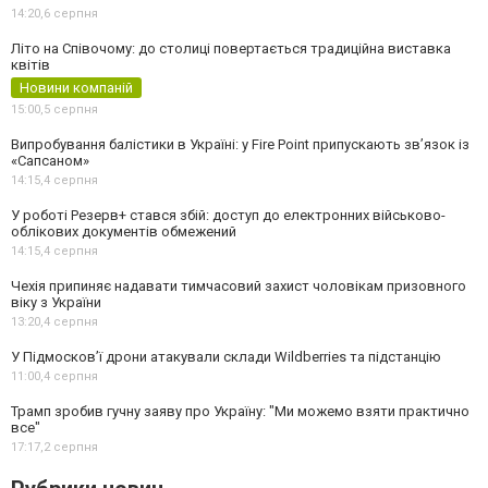
14:20,
6 серпня
Літо на Співочому: до столиці повертається традиційна виставка
квітів
Новини компаній
15:00,
5 серпня
Випробування балістики в Україні: у Fire Point припускають зв’язок із
«Сапсаном»
14:15,
4 серпня
У роботі Резерв+ стався збій: доступ до електронних військово-
облікових документів обмежений
14:15,
4 серпня
Чехія припиняє надавати тимчасовий захист чоловікам призовного
віку з України
13:20,
4 серпня
У Підмосков’ї дрони атакували склади Wildberries та підстанцію
11:00,
4 серпня
Трамп зробив гучну заяву про Україну: "Ми можемо взяти практично
все"
17:17,
2 серпня