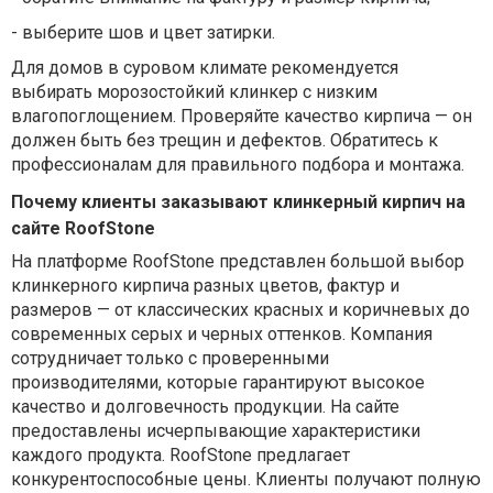
-
выберите шов и цвет затирки.
Для домов в суровом климате рекомендуется
выбирать морозостойкий клинкер с низким
влагопоглощением. Проверяйте качество кирпича — он
должен быть без трещин и дефектов. Обратитесь к
профессионалам для правильного подбора и монтажа.
Почему клиенты заказывают клинкерный кирпич на
сайте RoofStone
На платформе RoofStone представлен большой выбор
клинкерного кирпича разных цветов, фактур и
размеров — от классических красных и коричневых до
современных серых и черных оттенков. Компания
сотрудничает только с проверенными
производителями, которые гарантируют высокое
качество и долговечность продукции. На сайте
предоставлены исчерпывающие характеристики
каждого продукта. RoofStone предлагает
конкурентоспособные цены. Клиенты получают полную