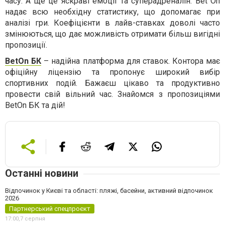
часу. А ще це яскраві емоції та суперадреналін. Bet On
надає всю необхідну статистику, що допомагає при
аналізі гри. Коефіцієнти в лайв-ставках доволі часто
змінюються, що дає можливість отримати більш вигідні
пропозиції.
BetOn БК
– надійна платформа для ставок. Контора має
офіційну ліцензію та пропонує широкий вибір
спортивних подій. Бажаєш цікаво та продуктивно
провести свій вільний час. Знайомся з пропозиціями
BetOn БК та дій!
Останні новини
Відпочинок у Києві та області: пляжі, басейни, активний відпочинок
2026
Партнерський спецпроєкт
17:00,
7 серпня