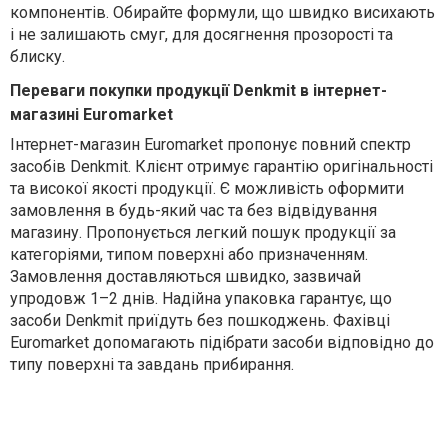
компонентів.
О
бирайте формули, що швидко висихають
і не залишають смуг, для досягнення прозорості та
блиску.
Переваги покупки продукції Denkmit в інтернет-
магазині Euromarket
Інтернет-магазин
Euromarket
пропонує повний спектр
засобів
Denkmit
.
Клієнт отримує гарантію оригінальності
та високої якості продукції.
Є м
ожливість оформити
замовлення в будь-який час та без відвідування
магазину.
Пропонується л
егкий пошук продукції за
категоріями, типом поверхні або призначенням.
Замовлення доставляються швидко, зазвичай
упродовж 1–2 днів.
Надійна упаковка гарантує, що
засоби
Denkmit
приїдуть без пошкоджень. Фахівці
Euromarket
допомагають підібрати засоби відповідно до
типу поверхні та завдань прибирання.