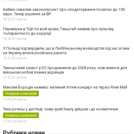
Кабмін схвалив законопроєкт про оподаткування посилок до 150
євро. Тепер рішення за ВР
18:56,
31 липня
Перевірки в ТЦК по всій країні: Генштаб заявив про нульову
толерантність до корупції
16:23,
31 липня
У Польщі підтвердили, що в Люблінському воєводстві під час атаки
на Україну впала російська ракета
16:16,
31 липня
Тимчасовий захист у ЄС продовжили до 2028 року: нові вимоги для
військовозобов’язаних українців
15:42,
31 липня
Максим Бородін наживо: великий літній концерт на терасі River Mall
Новини компаній
17:00,
29 липня
Тиха розкіш у догляді: чому quiet luxury дійшов і до косметички
Новини компаній
17:00,
29 липня
Рубрики новин