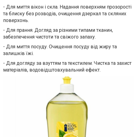
-
Д
ля миття вікон і скла
. Н
адання поверхням прозорості
та блиску без розводів, очищення дзеркал та скляних
поверхонь.
-
Для п
ра
ння. Д
огляд за різними типами тканин,
забезпечення чистоти та свіжого запаху.
-
Д
ля миття посуду
. О
чищення посуду від жиру та
залишків їжі.
-
Д
ля догляду за взуттям та текстилем
. Ч
истка та захист
матеріалів, водовідштовхувальний ефект.