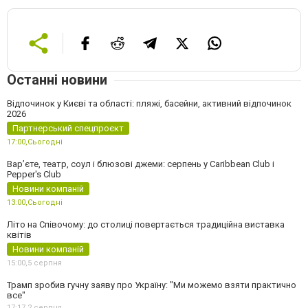
Останні новини
Відпочинок у Києві та області: пляжі, басейни, активний відпочинок
2026
Партнерський спецпроєкт
17:00,
Сьогодні
Вар’єте, театр, соул і блюзові джеми: серпень у Caribbean Club і
Pepper's Club
Новини компаній
13:00,
Сьогодні
Літо на Співочому: до столиці повертається традиційна виставка
квітів
Новини компаній
15:00,
5 серпня
Трамп зробив гучну заяву про Україну: "Ми можемо взяти практично
все"
17:17,
2 серпня