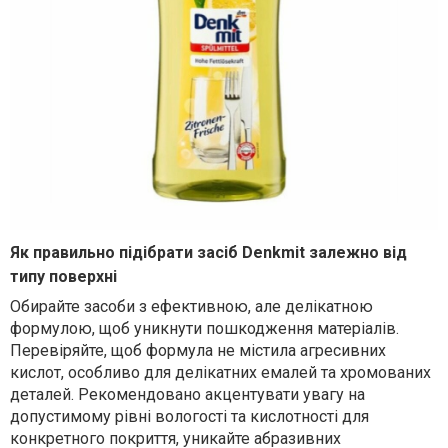
Як правильно підібрати засіб Denkmit залежно від
типу поверхні
О
бирайте засоби з ефективною, але делікатною
формулою, щоб уникнути пошкодження матеріалів.
П
еревіряйте, щоб формула не містила агресивних
кислот, особливо для делікатних емалей та хромованих
деталей.
Рекомендовано акцентувати увагу на
допустим
ому
рів
ні
вологості та кислотності для
конкретного покриття, уникайте абразивних