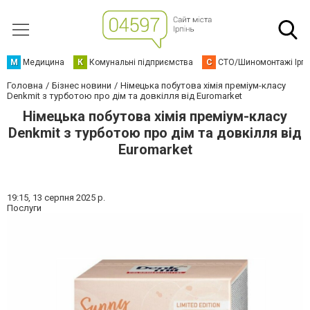
М
Медицина
К
Комунальні підприємства
С
СТО/Шиномонтажі Ірп
Головна
Бізнес новини
Німецька побутова хімія преміум-класу
Denkmit з турботою про дім та довкілля від Euromarket
Німецька побутова хімія преміум-класу
Denkmit з турботою про дім та довкілля від
Euromarket
19:15,
13 серпня 2025 р.
Послуги