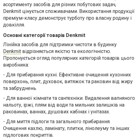
асортименту засобів для різних побутових задач,
Denkmit цінується споживачами. Використання продукції
преміум-класу демонструє турботу про власну родину і
довкілля.
Основні категорії товарів Denkmit
Лінійка засобів для підтримки чистоти в будинку
Denkmit
відрізняється якістю та екологічністю.
Пропонується огляд популярних
категорій товарів
цього
виробника
:
-
Д
ля прибирання кухні
. Е
фективне очищення кухонних
поверхонь, плит, духовок, витяжок та раковин від жиру
та забруднень.
-
Д
ля ванної кімнати та сантехніки
. В
идалення вапняного
нальоту, іржі, плям від води та мильних залишків на
раковинах, ваннах, душових кабінах і унітазах.
-
Д
ля миття підлоги та загального прибирання
.
Очищення кахлю, ламінату, плитки, лінолеуму та інших
підлогових покриттів.