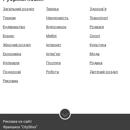
Загальний розділ
Техніка
Здоров'я
Туризм
Нерухомість
Транспорт
Будівництво
Відпочинок
Розваги
Бізнес
Меблі
Спорт
Жіночий розділ
Інтернет
Культура
Економіка
Інтер'єр
Мода
Кулінарія
Послуги
Родина
Подорожі
Робота
Дитячий розділ
Реклама
Реклама на сайті
Франшиза "CitySites"