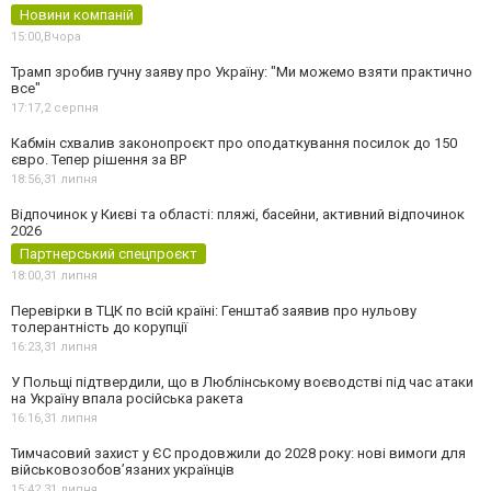
Новини компаній
15:00,
Вчора
Трамп зробив гучну заяву про Україну: "Ми можемо взяти практично
все"
17:17,
2 серпня
Кабмін схвалив законопроєкт про оподаткування посилок до 150
євро. Тепер рішення за ВР
18:56,
31 липня
Відпочинок у Києві та області: пляжі, басейни, активний відпочинок
2026
Партнерський спецпроєкт
18:00,
31 липня
Перевірки в ТЦК по всій країні: Генштаб заявив про нульову
толерантність до корупції
16:23,
31 липня
У Польщі підтвердили, що в Люблінському воєводстві під час атаки
на Україну впала російська ракета
16:16,
31 липня
Тимчасовий захист у ЄС продовжили до 2028 року: нові вимоги для
військовозобов’язаних українців
15:42,
31 липня