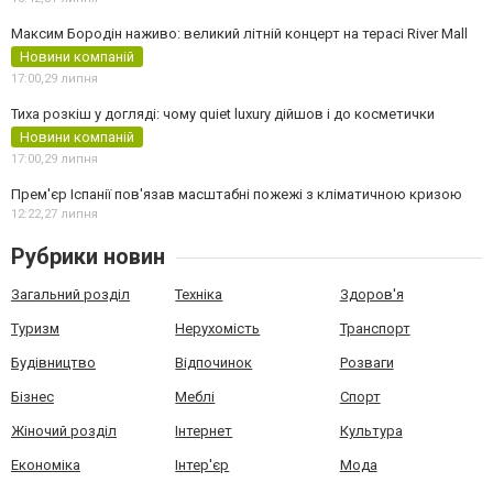
Максим Бородін наживо: великий літній концерт на терасі River Mall
Новини компаній
17:00,
29 липня
Тиха розкіш у догляді: чому quiet luxury дійшов і до косметички
Новини компаній
17:00,
29 липня
Прем'єр Іспанії пов'язав масштабні пожежі з кліматичною кризою
12:22,
27 липня
Рубрики новин
Загальний розділ
Техніка
Здоров'я
Туризм
Нерухомість
Транспорт
Будівництво
Відпочинок
Розваги
Бізнес
Меблі
Спорт
Жіночий розділ
Інтернет
Культура
Економіка
Інтер'єр
Мода