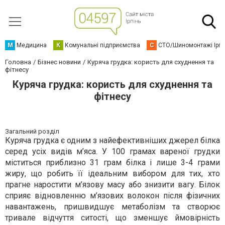
М
Медицина
К
Комунальні підприємства
С
СТО/Шиномонтажі Ірп
Головна
Бізнес новини
Куряча грудка: користь для схуднення та
фітнесу
Куряча грудка: користь для схуднення та
фітнесу
Загальний розділ
Куряча грудка є одним з найефективніших джерел білка
серед усіх видів м’яса. У 100 грамах вареної грудки
міститься приблизно 31 грам білка і лише 3-4 грами
жиру, що робить її ідеальним вибором для тих, хто
прагне наростити м’язову масу або знизити вагу. Білок
сприяє відновленню м’язових волокон після фізичних
навантажень, пришвидшує метаболізм та створює
тривале відчуття ситості, що зменшує ймовірність