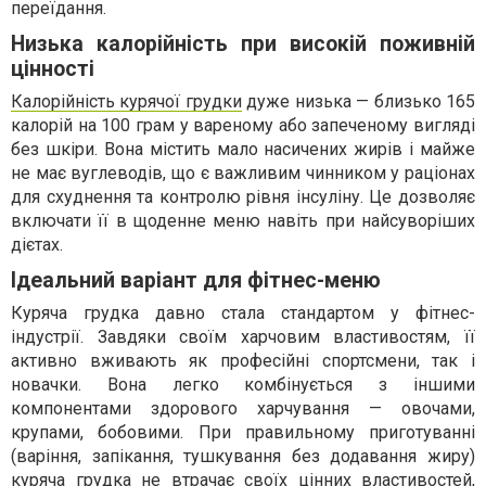
переїдання.
Низька калорійність при високій поживній
цінності
Калорійність курячої грудки
дуже низька — близько 165
калорій на 100 грам у вареному або запеченому вигляді
без шкіри. Вона містить мало насичених жирів і майже
не має вуглеводів, що є важливим чинником у раціонах
для схуднення та контролю рівня інсуліну. Це дозволяє
включати її в щоденне меню навіть при найсуворіших
дієтах.
Ідеальний варіант для фітнес-меню
Куряча грудка давно стала стандартом у фітнес-
індустрії. Завдяки своїм харчовим властивостям, її
активно вживають як професійні спортсмени, так і
новачки. Вона легко комбінується з іншими
компонентами здорового харчування — овочами,
крупами, бобовими. При правильному приготуванні
(варіння, запікання, тушкування без додавання жиру)
куряча грудка не втрачає своїх цінних властивостей,