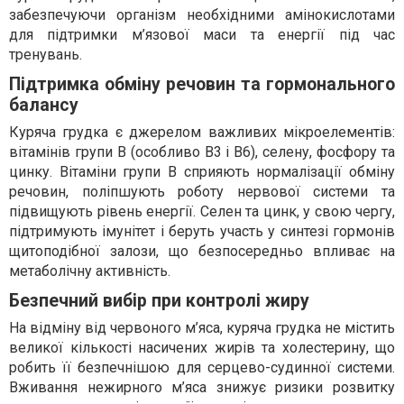
забезпечуючи організм необхідними амінокислотами
для підтримки м’язової маси та енергії під час
тренувань.
Підтримка обміну речовин та гормонального
балансу
Куряча грудка є джерелом важливих мікроелементів:
вітамінів групи B (особливо B3 і B6), селену, фосфору та
цинку. Вітаміни групи B сприяють нормалізації обміну
речовин, поліпшують роботу нервової системи та
підвищують рівень енергії. Селен та цинк, у свою чергу,
підтримують імунітет і беруть участь у синтезі гормонів
щитоподібної залози, що безпосередньо впливає на
метаболічну активність.
Безпечний вибір при контролі жиру
На відміну від червоного м’яса, куряча грудка не містить
великої кількості насичених жирів та холестерину, що
робить її безпечнішою для серцево-судинної системи.
Вживання нежирного м’яса знижує ризики розвитку