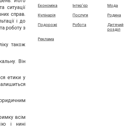
шень. Його
Економіка
Інтер'єр
Мода
а ситуації
них справ.
Кулінарія
Послуги
Родина
ьтації і до
Подорожі
Робота
Дитячий
та роботу з
розділ
Реклама
ліку також
кальну. Він
ся етики у
 залишиться
 юридичним
тримку всім
ію і нині