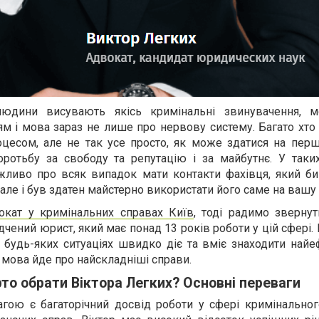
людини висувають якісь кримінальні звинувачення, 
м і мова зараз не лише про нервову систему. Багато хто
есом, але не так усе просто, як може здатися на перш
ротьбу за свободу та репутацію і за майбутнє. У таки
жливо про всяк випадок мати контакти фахівця, який би
 але і був здатен майстерно використати його саме на вашу
окат у кримінальних справах Київ
, тоді радимо звернут
дчений юрист, який має понад 13 років роботи у цій сфері.
у будь-яких ситуаціях швидко діє та вміє знаходити най
и мова йде про найскладніші справи.
то обрати Віктора Легких? Основні переваги
ою є багаторічний досвід роботи у сфері кримінальног