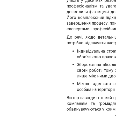
участь у десятках резо
професіоналізм та уваг
дозволили фахівцеві дос
Його комплексний підхід
завершення процесу, приє
експертами і професійний 
До речі, якщо детальні
потрібно відзначити насту
Індивідуальна стра
обов'язково врахову
Збереження абсолю
своїй роботі, тому
лише між ними двома
Метою адвоката є
особам на території
Віктор завжди готовий п
компаніям та громадя
обвинувачуються у кримі