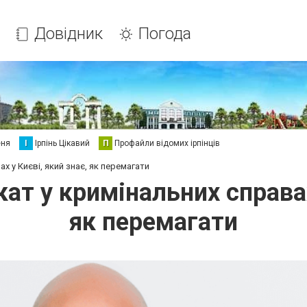
Довідник
Погода
еня
І
Ірпінь Цікавий
П
Профайли відомих ірпінців
х у Києві, який знає, як перемагати
ат у кримінальних справах
як перемагати