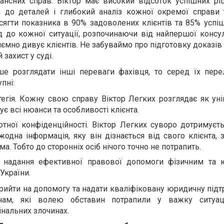
нансних справ. Віктор має високий відсоток успішних рі
а до деталей і глибокий аналіз кожної окремої справи т
ягти показника в 90% задоволених клієнтів та 85% успіш
 до кожної ситуації, розпочинаючи від найпершої консул
мно дивує клієнтів. Не забуваймо про підготовку доказів 
захист у суді.
ше розглядати інші переваги фахівця, то серед їх пере
пні:
тегія. Кожну свою справу Віктор Легких розглядає як уні
є всі нюанси та особливості клієнта.
тної конфіденційності. Віктор Легких суворо дотримуєть
 жодна інформація, яку він дізнається від свого клієнта,
. Тобто до сторонніх осіб нічого точно не потрапить.
 надання ефективної правової допомоги фізичним та
 України.
рийти на допомогу та надати кваліфіковану юридичну під
нам, які волею обставин потрапили у важку ситуац
нальних злочинах.