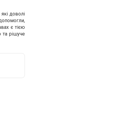
 які доволі
 допомогли,
авах є тією
о та рішуче