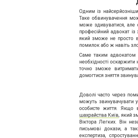
Одним із найсерйозніши
Таке обвинувачення мо
може здивуватися, але о
професійний адвокат із
який зможе не просто ві
помилок або ж навіть зл
Саме таким адвокатом є 
необхідності оскаржити 
точно зможе витримати
домогтися зняття звинув
Доволі часто через пом
можуть звинувачувати у 
особисте життя. Якщо
шахрайства Київ
, який з
Віктора Легких. Він не
письмові докази, а та
експертиза, спростуван