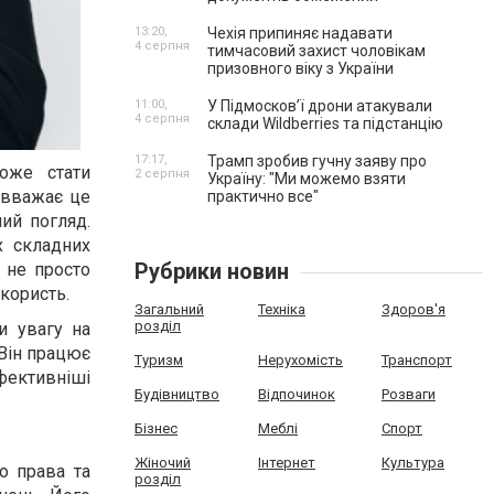
13:20,
Чехія припиняє надавати
4 серпня
тимчасовий захист чоловікам
призовного віку з України
11:00,
У Підмосков’ї дрони атакували
4 серпня
склади Wildberries та підстанцію
17:17,
Трамп зробив гучну заяву про
може стати
2 серпня
Україну: "Ми можемо взяти
 вважає це
практично все"
ий погляд.
х складних
Рубрики новин
 не просто
 користь.
Загальний
Техніка
Здоров'я
розділ
и увагу на
 Він працює
Туризм
Нерухомість
Транспорт
ефективніші
Будівництво
Відпочинок
Розваги
Бізнес
Меблі
Спорт
Жіночий
Інтернет
Культура
о права та
розділ