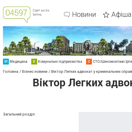
Новини
Афіша
М
Медицина
К
Комунальні підприємства
С
СТО/Шиномонтажі Ірп
Головна
Бізнес новини
Віктор Легких адвокат у кримінальних справа
Віктор Легких адвок
Загальний розділ