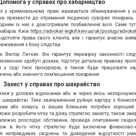
Допомога у справах про хабарництво
х у кримінальному праві вважається обвинувачення у ха
же призвести до отримання людиною суворих покарань. 
дним із них є довготривале позбавлення волі. Саме тут 
 хабарів Київ
https://advokat-legkih.kiev.ua/uk/poslugi/advoka
дстояти права свого клієнта, але і гарантує вчасне вия
овживання з боку слідства.
Віктор Легких. Він гарантує перевірку законності слідч
незаконно здобуті докази, підготує детальну правову про
 у суді тиск прокурорів, а також буде працювати н
ачень або значного пом'якшення покарання.
Захист у справах про шахрайство
илки у ділових відносинах або ж через якісь непорозумі
шахрайстві. Таке звинувачення руйнує кар'єру з бізнесо
 вам або комусь із ваших близьких потрібен хороши
може розробити чітку та дієву стратегію захисту, також зве
залежно розслідує обставини, проведе опитування свідкі
кож в його чітку стратегію буде включена фінансово-
ня неправдивих свідчень та доведення відсутності уми