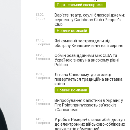
Партнерський спецпроєкт
13:00,
Вар’єте, театр, соул і блюзові джеми:
Вчора
серпень у Caribbean Club і Pepper's
Club
Новини компаній
17:45,
Які компанії постраждали від
6 серпня
обстрілу Київщини в ніч на 5 серпня
14:20,
Обмін розвідданими між США та
6 серпня
Україною знову на високому рівні —
Politico
15:00,
Літо на Співочому: до столиці
5 серпня
повертається традиційна виставка
квітів
Новини компаній
14:15,
Випробування балістики в Україні: у
4 серпня
Fire Point припускають зв’язок із
«Сапсаном»
14:15,
У роботі Резерв+ стався збій: доступ
4 серпня
до електронних військово-облікових
документів обмежений