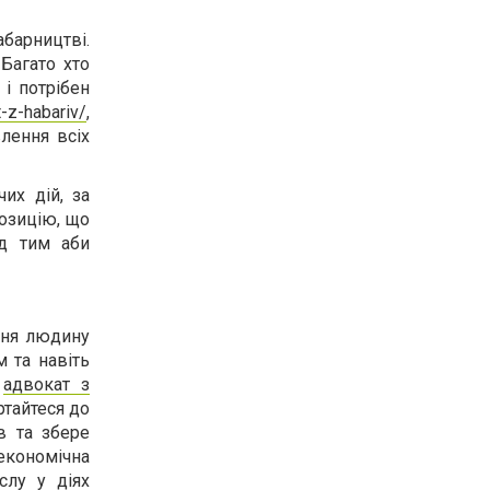
барництві.
Багато хто
і потрібен
t-z-habariv/
,
влення всіх
их дій, за
позицію, що
ад тим аби
ння людину
м та навіть
й
адвокат з
ртайтеся до
в та збере
економічна
слу у діях